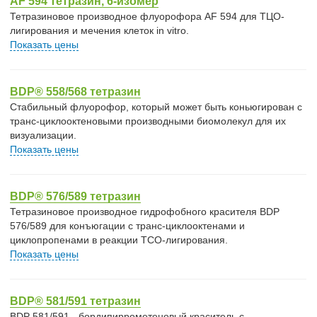
AF 594 тетразин, 6-изомер
Тетразиновое производное флуорофора AF 594 для ТЦО-
лигирования и мечения клеток in vitro.
Показать цены
BDP® 558/568 тетразин
Стабильный флуорофор, который может быть коньюгирован с
транс-циклооктеновыми производными биомолекул для их
визуализации.
Показать цены
BDP® 576/589 тетразин
Тетразиновое производное гидрофобного красителя BDP
576/589 для конъюгации с транс-циклооктенами и
циклопропенами в реакции TCO-лигирования.
Показать цены
BDP® 581/591 тетразин
BDP 581/591 - бордипиррометеновый краситель с