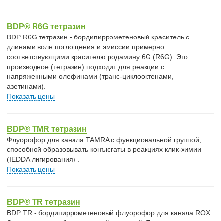
BDP® R6G тетразин
BDP R6G тетразин - бордипиррометеновый краситель с
длинами волн поглощения и эмиссии примерно
соответствующими красителю родамину 6G (R6G). Это
производное (тетразин) подходит для реакции с
напряженными олефинами (транс-циклооктенами,
азетинами).
Показать цены
BDP® TMR тетразин
Флуорофор для канала TAMRA с функциональной группой,
способной образовывать конъюгаты в реакциях клик-химии
(IEDDA лигирования) .
Показать цены
BDP® TR тетразин
BDP TR - бордипиррометеновый флуорофор для канала ROX.