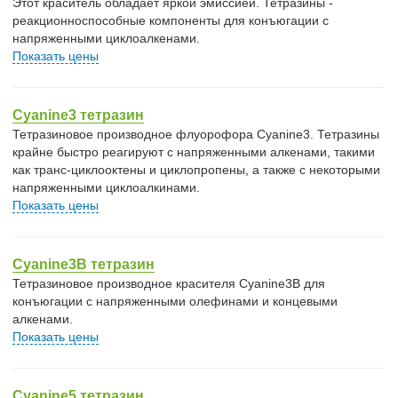
Этот краситель обладает яркой эмиссией. Тетразины -
реакционноспособные компоненты для конъюгации с
напряженными циклоалкенами.
Показать цены
Cyanine3 тетразин
Тетразиновое производное флуорофора Cyanine3. Тетразины
крайне быстро реагируют с напряженными алкенами, такими
как транс-циклооктены и циклопропены, а также с некоторыми
напряженными циклоалкинами.
Показать цены
Cyanine3B тетразин
Тетразиновое производное красителя Cyanine3B для
конъюгации с напряженными олефинами и концевыми
алкенами.
Показать цены
Cyanine5 тетразин