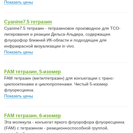
Показать цены
Cyanine7.5 тетразин
Cyanine7.5 тетразин - тетразиновое производное для TCO-
лигирования и реакции Дильса-Альдера, содержащее
флуорофор ближней ИК-области и подходящее для
инфракрасной визуализации in vivo.
Показать цены
FAM тетразин, 5-изомер
FAM тетразин (метилтетразин) для конъюгации с транс-
циклооктенами и циклопропенами. Чистый 5-изомер
флуоресцеина.
Показать цены
FAM тетразин, 6-изомер
Эта молекула - конъюгат яркого флуорофора флуоресцеина
(FAM) с тетразином - реакционноспособной группой,