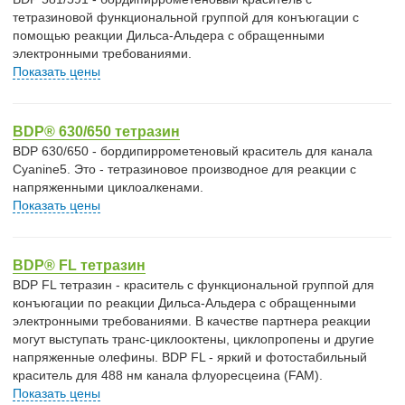
тетразиновой функциональной группой для конъюгации с
помощью реакции Дильса-Альдера с обращенными
электронными требованиями.
Показать цены
BDP® 630/650 тетразин
BDP 630/650 - бордипиррометеновый краситель для канала
Cyanine5. Это - тетразиновое производное для реакции с
напряженными циклоалкенами.
Показать цены
BDP® FL тетразин
BDP FL тетразин - краситель с функциональной группой для
конъюгации по реакции Дильса-Альдера с обращенными
электронными требованиями. В качестве партнера реакции
могут выступать транс-циклооктены, циклопропены и другие
напряженные олефины. BDP FL - яркий и фотостабильный
краситель для 488 нм канала флуоресцеина (FAM).
Показать цены