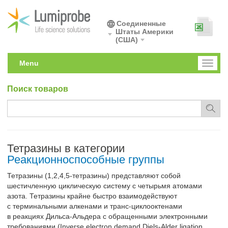
Соединенные
Штаты Америки
(США)
Menu
Toggl
naviga
Поиск товаров
Тетразины в категории
Реакционноспособные группы
Тетразины (1,2,4,5-тетразины) представляют собой
шестичленную циклическую систему с четырьмя атомами
азота. Тетразины крайне быстро взаимодействуют
с терминальными алкенами и транс-циклооктенами
в реакциях Дильса-Альдера с обращенными электронными
требованиями (Inverse electron demand Diels-Alder ligation,