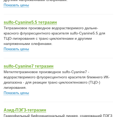
Показать цены
sulfo-Cyanine5.5 тетразин
Тетразиновое производное водорастворимого дальне-
красного флуоресцентного красителя sulfo-Cyanine5.5 для
ТЦО-лигирования с транс-циклоктенами и другими
напряженными олефинами.
Показать цены
sulfo-Cyanine7 тетразин
Метилтетразиновое производное sulfo-Cyanine7 -
водорастворимого флуоресцентного красителя ближнего ИК-
диапазона - для реакции транс-циклооктенового (ТЦО-)
лигирования.
Показать цены
Азид-ПЭГ3-тетразин
Гидрофильный бифункциональный линкер, содержащий ПЭГ3