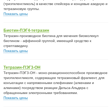
(триэтиленгликоль) в качестве спейсера и концевые азидную и
тетразиновую группы.
Показать цены
Биотин-ПЭГ4-тетразин
Тетразин-производное биотина для мечения биомолекул
биотином - аффинной группой, имеющей сродство к
стрептавидину.
Показать цены
Тетразин-ПЭГ3-OH
Тетразин-ПЭГ3-OH - моно-реакционноспособное производное
триэтиленгликоля, содержащее тетразиновый фрагмент, для
конъюгации с напряженными олефинами (алкенами и
алкинами) посредством реакции Дильса-Альдера с
обращенными электронными требованиями.
Показать цены