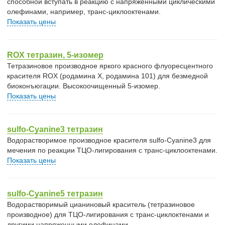
способной вступать в реакцию с напряженными циклическими
олефинами, например, транс-циклооктенами.
Показать цены
ROX тетразин, 5-изомер
Тетразиновое производное яркого красного флуоресцентного
красителя ROX (родамина X, родамина 101) для безмедной
биоконъюгации. Высокоочищенный 5-изомер.
Показать цены
sulfo-Cyanine3 тетразин
Водорастворимое производное красителя sulfo-Cyanine3 для
мечения по реакции ТЦО-лигирования с транс-циклооктенами.
Показать цены
sulfo-Cyanine5 тетразин
Водорастворимый цианиновый краситель (тетразиновое
производное) для ТЦО-лигирования с транс-циклоктенами и
другими напряженными олефинами.