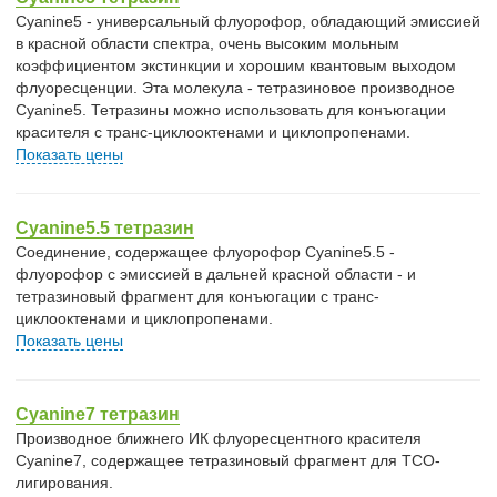
Cyanine5 - универсальный флуорофор, обладающий эмиссией
в красной области спектра, очень высоким мольным
коэффициентом экстинкции и хорошим квантовым выходом
флуоресценции. Эта молекула - тетразиновое производное
Cyanine5. Тетразины можно использовать для конъюгации
красителя с транс-циклооктенами и циклопропенами.
Показать цены
Cyanine5.5 тетразин
Соединение, содержащее флуорофор Cyanine5.5 -
флуорофор с эмиссией в дальней красной области - и
тетразиновый фрагмент для конъюгации с транс-
циклооктенами и циклопропенами.
Показать цены
Cyanine7 тетразин
Производное ближнего ИК флуоресцентного красителя
Cyanine7, содержащее тетразиновый фрагмент для TCO-
лигирования.