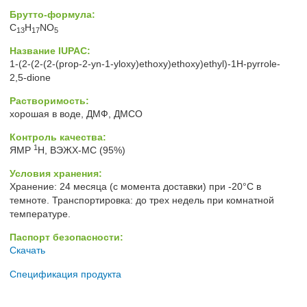
Брутто-формула:
C
H
NO
13
17
5
Название IUPAC:
1-(2-(2-(2-(prop-2-yn-1-yloxy)ethoxy)ethoxy)ethyl)-1H-pyrrole-
2,5-dione
Растворимость:
хорошая в воде, ДМФ, ДМСО
Контроль качества:
1
ЯМР
H, ВЭЖХ-МС (95%)
Условия хранения:
Хранение: 24 месяца (с момента доставки) при -20°C в
темноте. Транспортировка: до трех недель при комнатной
температуре.
Паспорт безопасности:
Скачать
Спецификация продукта