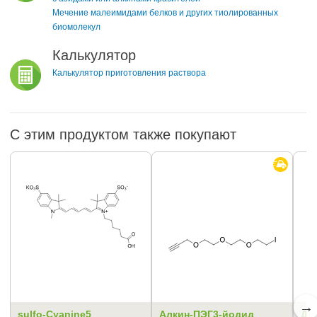
Мечение малеимидами белков и других тиолированных
биомолекул
Калькулятор
Калькулятор приготовления раствора
С этим продуктом также покупают
→
sulfo-Cyanine5
Алкин-ПЭГ3-йодид
ДМ