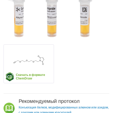
Скачать в формате
ChemDraw
Рекомендуемый протокол
Конъюгация белков, модифицированных алкином или азидом,
с азидами или алкинами красителей