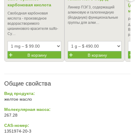
карбоновая кислота
(д
Линкер ПЭГ3, содержащий
ме
алкиновую и галогенидную
Свободная карбоновая
(йодидную) функциональные
кислота - производное
Рек
группы для алки…
водорастворимого
для
цианинового красителя sulfo-
Выс
Cy…
рас
В корзину
В корзину
Общие свойства
Вид продукта:
желтое масло
Молекулярная масса:
267.28
CAS-номер:
1351974-20-3