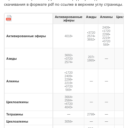
скачивания в формате pdf по ссылке в верхнем углу страницы.
Активированные
Азиды
Алкины
Цикло
эфиры
2409•
•1720
40
•3720
2298•
•4
Активированные эфиры
4018•
2574•
2219•
36
3692•
•0720
25
569•
3692•
207•
Азиды
•3720
—
1865•
2574•
•1720
2409•
2298•
Алкины
—
—
2219•
•0720
569•
3664•
2584•
Циклоалкины
—
—
•4720
4043•
Тетразины
—
2798•
—
Циклоалкены
3056•
—
—