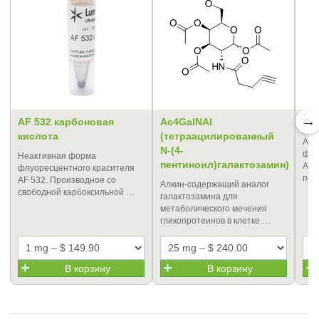
→
AF 532 карбоновая
Ac4GalNAl
AF 
кислота
(тетраацилированный
Ази
N-(4-
флу
Неактивная форма
пентиноил)галактозамин)
AF 
флуоресцентного красителя
пом
AF 532. Производное со
Алкин-содержащий аналог
свободной карбоксильной …
галактозамина для
метаболического мечения
гликопротеинов в клетке.…
В корзину
В корзину