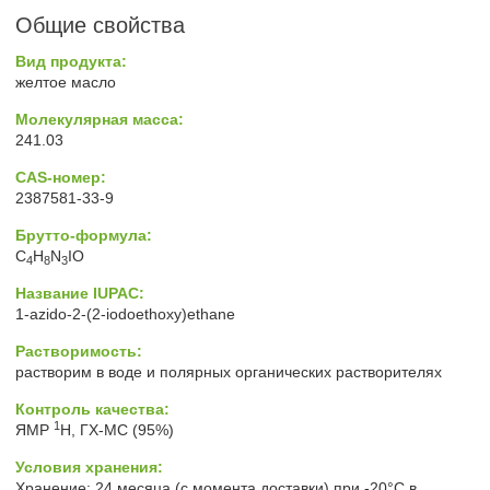
Общие свойства
Вид продукта:
желтое масло
Молекулярная масса:
241.03
CAS-номер:
2387581-33-9
Брутто-формула:
C
H
N
IO
4
8
3
Название IUPAC:
1-azido-2-(2-iodoethoxy)ethane
Растворимость:
растворим в воде и полярных органических растворителях
Контроль качества:
1
ЯМР
H, ГХ-МС (95%)
Условия хранения:
Хранение: 24 месяца (с момента доставки) при -20°C в