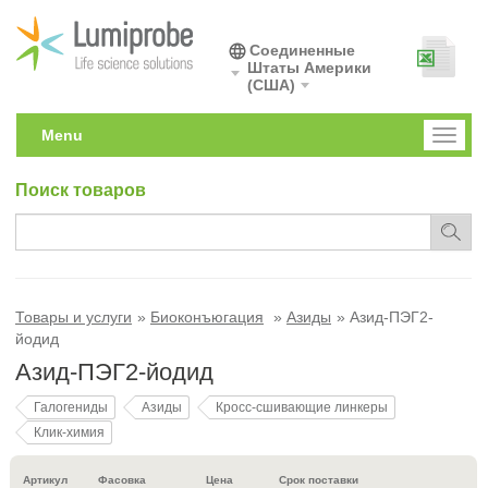
Соединенные
Штаты Америки
(США)
Menu
Toggl
naviga
Поиск товаров
Товары и услуги
Биоконъюгация
Азиды
Азид-ПЭГ2-
йодид
Азид-ПЭГ2-йодид
Галогениды
Азиды
Кросс-сшивающие линкеры
Клик-химия
Артикул
Фасовка
Цена
Срок поставки