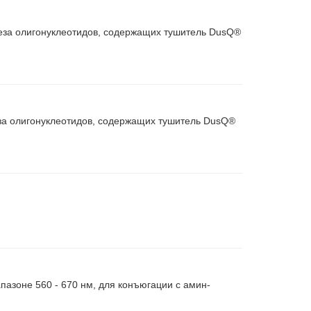
еза олигонуклеотидов, содержащих тушитель DusQ®
за олигонуклеотидов, содержащих тушитель DusQ®
азоне 560 - 670 нм, для конъюгации с амин-