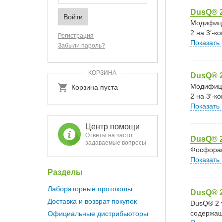
DusQ® 
Модифици
2 на 3′-
Регистрация
Показать
Забыли пароль?
КОРЗИНА
DusQ® 
Модифици
Корзина пуста
2 на 3′-
Показать
Центр помощи
Ответы на часто
DusQ® 
задаваемые вопросы
Фосфорам
Показать
Разделы
Лабораторные протоколы
DusQ® 
Доставка и возврат покупок
DusQ® 2 
содержащ
Официальные дистрибьюторы