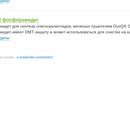
 цены
2 фосфорамидит
идит для синтеза олигонуклеотидов, меченых тушителем DusQ® 2 по
идит имеет DMT-защиту и может использоваться для очистки на к
 цены
ая ссылка -
ru.lumiprobe.com/sh/pt/1n