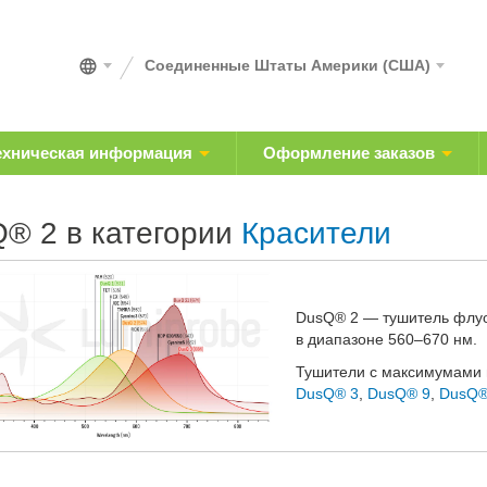
Соединенные Штаты Америки (США)
ехническая информация
Оформление заказов
® 2 в категории
Красители
DusQ® 2 — тушитель флу
в диапазоне 560–670 нм.
Тушители с максимумами п
DusQ® 3
,
DusQ® 9
,
DusQ®