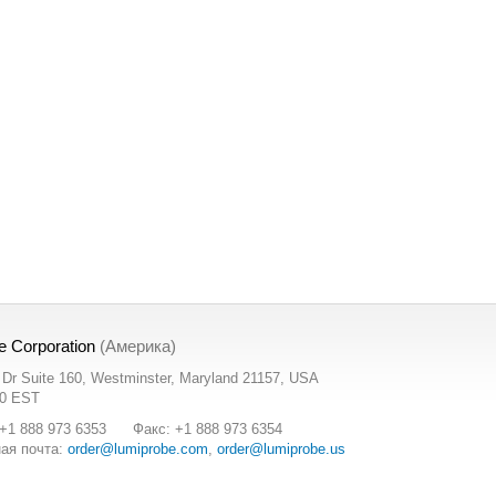
e Corporation
(Америка)
t Dr Suite 160, Westminster, Maryland 21157, USA
00 EST
+1 888 973 6353
Факс: +1 888 973 6354
ая почта:
order@lumiprobe.com
,
order@lumiprobe.us