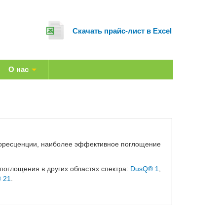
Cкачать прайс-лист в Excel
О нас
оресценции, наиболее эффективное поглощение
оглощения в других областях спектра:
DusQ® 1
,
 21
.