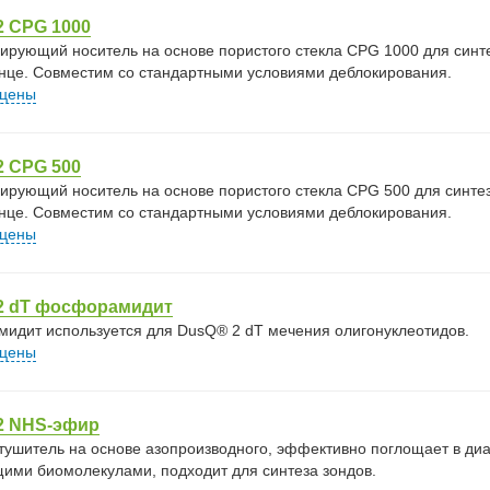
2 CPG 1000
рующий носитель на основе пористого стекла CPG 1000 для синт
конце. Совместим со стандартными условиями деблокирования.
 цены
2 CPG 500
рующий носитель на основе пористого стекла CPG 500 для синте
конце. Совместим со стандартными условиями деблокирования.
 цены
2 dT фосфорамидит
идит используется для DusQ® 2 dT мечения олигонуклеотидов.
 цены
2 NHS-эфир
тушитель на основе азопроизводного, эффективно поглощает в диап
ими биомолекулами, подходит для синтеза зондов.