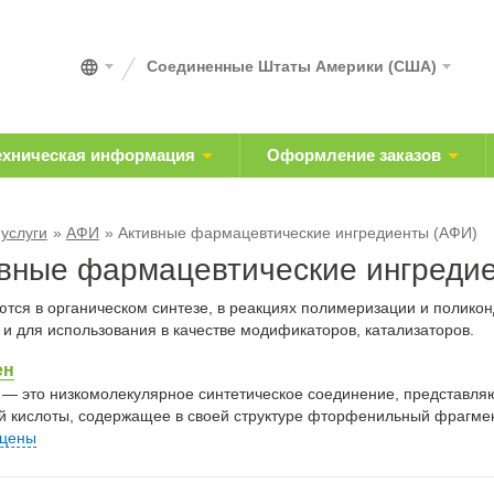
Соединенные Штаты Америки (США)
ехническая информация
Оформление заказов
 услуги
АФИ
Активные фармацевтические ингредиенты (АФИ)
вные фармацевтические ингреди
тся в органическом синтезе, в реакциях полимеризации и полико
 и для использования в качестве модификаторов, катализаторов.
ен
 — это низкомолекулярное синтетическое соединение, представля
й кислоты, содержащее в своей структуре фторфенильный фрагмен
 цены