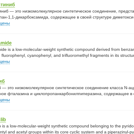
нтиниб
иниб — это низкомолекулярное синтетическое соединение, предст
пан-1,1-дикарбоксамида, содержащее в своей структуре диметокс
 цены
amide
ide is a low-molecular-weight synthetic compound derived from benzam
 fluorophenyl, cyanophenyl, and trifluoromethyl fragments in its structu
 цены
иб
 — это низкомолекулярное синтетическое соединение класса N-а
ное фталазина и циклопропанкарбонилпиперазина, содержащее в 
 цены
lib
b is a low-molecular-weight synthetic compound belonging to the pyrido
ntyl and acetyl groups within its core cyclic system and a piperazinyl-p