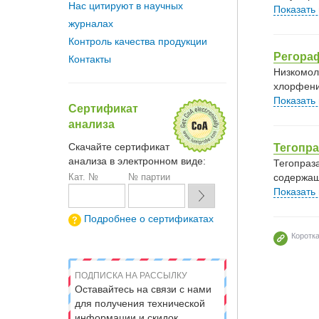
Нас цитируют в научных
Показать
журналах
Контроль качества продукции
Регора
Контакты
Низкомол
хлорфени
Показать
Сертификат
анализа
Скачайте сертификат
Тегопра
анализа в электронном виде:
Тегопраз
содержащ
Кат. №
№ партии
Показать
Подробнее о сертификатах
Коротк
ПОДПИСКА НА РАССЫЛКУ
Оставайтесь на связи с нами
для получения технической
информации и скидок.