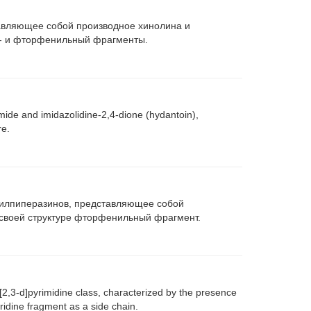
авляющее собой производное хинолина и
и- и фторфенильный фрагменты.
ide and imidazolidine-2,4-dione (hydantoin),
re.
цилпиперазинов, представляющее собой
своей структуре фторфенильный фрагмент.
[2,3-d]pyrimidine class, characterized by the presence
yridine fragment as a side chain.