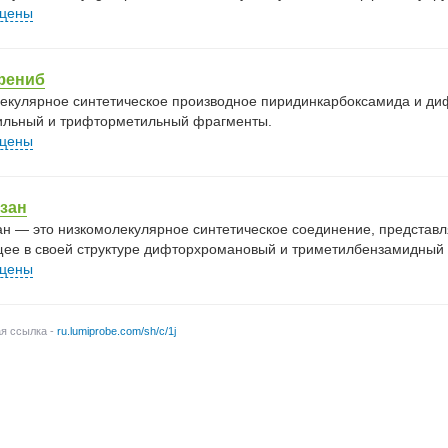
 цены
фениб
екулярное синтетическое производное пиридинкарбоксамида и 
льный и трифторметильный фрагменты.
 цены
зан
ан — это низкомолекулярное синтетическое соединение, представ
ее в своей структуре дифторхромановый и триметилбензамидный
 цены
ая ссылка -
ru.lumiprobe.com/sh/c/1j