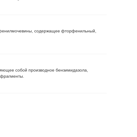
дифенилмочевины, содержащее фторфенильный,
ляющее собой производное бензимидазола,
 фрагменты.