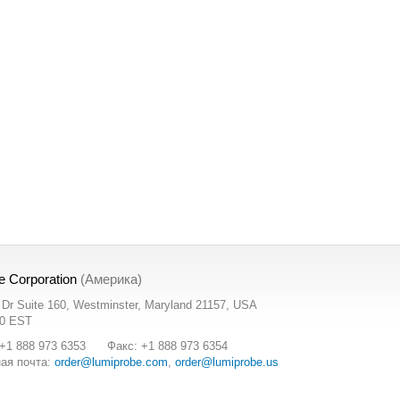
e Corporation
(Америка)
t Dr Suite 160, Westminster, Maryland 21157, USA
00 EST
+1 888 973 6353
Факс: +1 888 973 6354
ая почта:
order@lumiprobe.com
,
order@lumiprobe.us