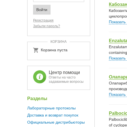
Кабоза
Кабозант
циклопро
Регистрация
Показать
Забыли пароль?
Enzalut
КОРЗИНА
Enzalutam
Корзина пуста
containing
Показать
Центр помощи
Олапар
Ответы на часто
задаваемые вопросы
Олапариб
производ
Показать
Разделы
Лабораторные протоколы
Palbocic
Доставка и возврат покупок
Palbocicli
Официальные дистрибьюторы
of cyclope