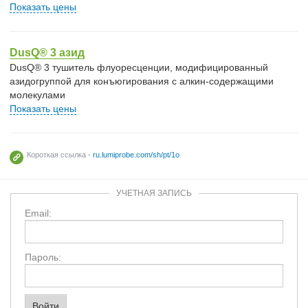
Показать цены
DusQ® 3 азид
DusQ® 3 тушитель флуоресценции, модифицированный
азидогруппой для конъюгирования с алкин-содержащими
молекулами
Показать цены
Короткая ссылка -
ru.lumiprobe.com/sh/pt/1o
УЧЕТНАЯ ЗАПИСЬ
Email:
Пароль: