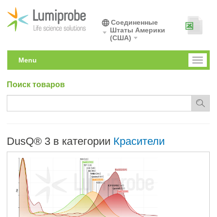
Соединенные
Штаты Америки
(США)
Menu
Toggl
naviga
Поиск товаров
DusQ® 3 в категории
Красители