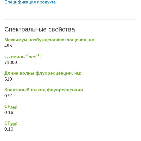
Спецификация продукта
Спектральные свойства
Максимум возбуждения/поглощения, нм:
495
−1
−1
ε, л⋅моль
⋅см
:
71800
Длина волны флуоресценции, нм:
519
Квантовый выход флуоресценции:
0.91
CF
:
260
0.16
CF
:
280
0.10