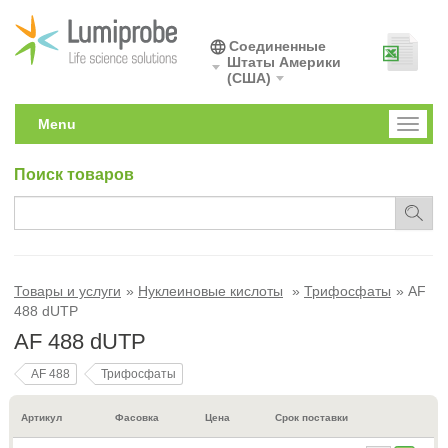
Соединенные
Штаты Америки
(США)
Menu
Toggl
naviga
Поиск товаров
Товары и услуги
Нуклеиновые кислоты
Трифосфаты
AF
488 dUTP
AF 488 dUTP
AF 488
Трифосфаты
Артикул
Фасовка
Цена
Срок поставки