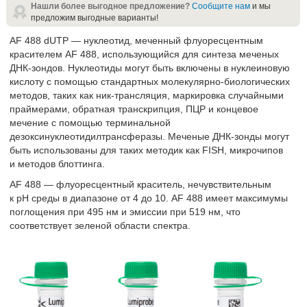
Нашли более выгодное предложение?
Сообщите нам
и мы
предложим выгодные варианты!
AF 488 dUTP — нуклеотид, меченный флуоресцентным
красителем AF 488, использующийся для синтеза меченых
ДНК-зондов. Нуклеотиды могут быть включены в нуклеиновую
кислоту с помощью стандартных молекулярно-биологических
методов, таких как ник-трансляция, маркировка случайными
праймерами, обратная транскрипция, ПЦР и концевое
мечение с помощью терминальной
дезоксинуклеотидилтрансферазы. Меченые ДНК-зонды могут
быть использованы для таких методик как FISH, микрочипов
и методов блоттинга.
AF 488 — флуоресцентный краситель, нечувствительным
к pH среды в диапазоне от 4 до 10. AF 488 имеет максимумы
поглощения при 495 нм и эмиссии при 519 нм, что
соответствует зеленой области спектра.