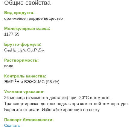
Общие свойства
Вид продукта:
оранжевое твердое вещество
Молекулярная масса:
1177.59
Брутто-формула:
C
H
Li
N
O
P
S
-
39
40
4
6
25
3
2
Растворимость:
вода
Контроль качества:
1
ЯМР
H и ВЭЖХ-МС (95+%)
Условия хранения:
24 месяца (с момента доставки) при -20°C в темноте.
Транспортировка: до трех недель при комнатной температуре.
Берегите от влаги. Избегайте хранения на свету.
Паспорт безопасности:
Скачать