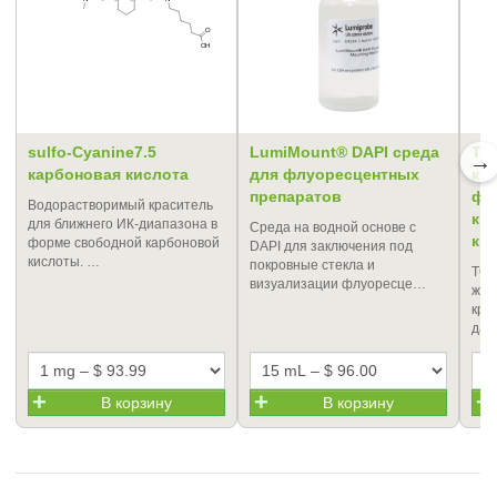
sulfo-Cyanine7.5
LumiMount® DAPI среда
TO
→
карбоновая кислота
для флуоресцентных
кр
препаратов
фл
Водорастворимый краситель
кр
для ближнего ИК-диапазона в
Cреда на водной основе с
ки
форме свободной карбоновой
DAPI для заключения под
кислоты. …
покровные стекла и
TOD
визуализации флуоресце…
жив
кра
дал
В корзину
В корзину