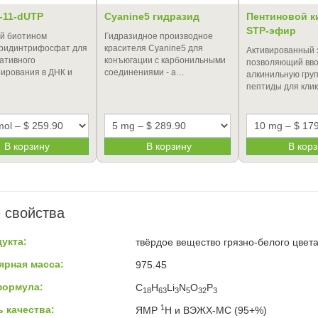
-11-dUTP
Cyanine5 гидразид
Пентиновой к
STP-эфир
й биотином
Гидразидное производное
уридинтрифосфат для
красителя Cyanine5 для
Активированный 
ативного
конъюгации с карбонильными
позволяющий вво
ирования в ДНК и
соединениями - а…
алкинильную груп
пептиды для кли
В корзину
В корзину
В кор
 свойства
укта:
твёрдое вещество грязно-белого цвет
ярная масса:
975.45
формула:
C
H
Li
N
O
P
18
63
3
5
32
3
1
 качества:
ЯМР
H и ВЭЖХ-МС (95+%)