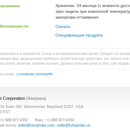
Хранение: 24 месяца (с момента доста
хранения:
трех недель при комнатной температу
заморозки-оттаивания.
безопасности:
Скачать
Спецификация продукта
едлагается и продаётся только в исследовательских целях. Продукт не пров
 лекарствах, медицинских приборах, косметических средствах, нет явного и
их целей, включая, помимо прочего, диагностические цели in vitro, для людей
ая ссылка -
ru.lumiprobe.com/sh/p/6A
e Corporation
(Америка)
t Dr Suite 160, Westminster, Maryland 21157, USA
00 EST
+1 888 973 6353
Факс: +1 888 973 6354
ая почта:
order@lumiprobe.com
,
order@lumiprobe.us