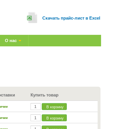
Cкачать прайс-лист в Excel
О нас
оставки
Купить товар
В корзину
личии
В корзину
личии