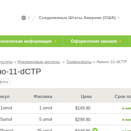
Соединенные Штаты Америки (США)
ехническая информация
Оформление заказов
 услуги
Нуклеиновые кислоты
Трифосфаты
Амино-11-dCTP
о-11-dCTP
фаты
икул
Фасовка
Цена
Срок п
-1umol
1 umol
$149.90
в на
-5umol
5 umol
$299.90
в на
25umol
25 umol
$449.90