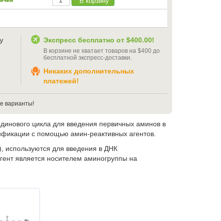
В корзину
личии
у
Экспресс бесплатно от
$400.00
!
В корзине не хватает товаров на
$400
до
бесплатной экспресс-доставки
.
Никаких дополнительных
платежей!
е варианты!
инового цикла для введения первичных аминов в
ификации с помощью амин-реактивных агентов.
 используются для введения в ДНК
ент является носителем аминогруппы на