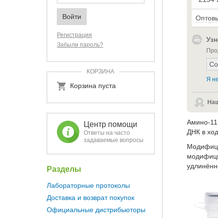
Оптовы
Регистрация
Узн
Забыли пароль?
Про
КОРЗИНА
Я не
Корзина пуста
Наш
Амино-11
Центр помощи
ДНК в хо
Ответы на часто
задаваемые вопросы
Модифици
модифици
удлинённ
Разделы
Лабораторные протоколы
Доставка и возврат покупок
Официальные дистрибьюторы