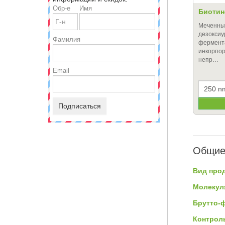
Обр-е
Имя
Биотин
Меченны
дезокси
Фамилия
фермент
инкорпор
непр…
Email
Подписаться
Общие
Вид прод
Молекул
Брутто-
Контроль