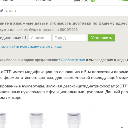
в на
й заказ
айте возможные даты и стоимость доставки по Вашему адрес
дукты из наличия будут отправлены
08/10/2026
 могу найти мою страну в этом списке
ли более выгодное предложение?
Сообщите нам
и мы предложим выгодны
-dCTP имеет модификацию по основанию в 5-м положении пиримид
де ферментативного синтеза, для возможностей последующей мод
рованные нуклеотиды, включая дезоксицитидинтрифосфат (dCTP),
рованных нуклеозидов с функциональными группами. Данный реаг
ом линкере.