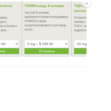
→
ислоты
TAMRA азид, 6-изомер
ТЦО-ПЭГ4-NHS эфир
(аксиальный изомер
Чистый 6-изомер
карбокситетраметилродамина
эфир,
Гетеробифункциональны
(TAMRA) в виде
дить
линкер, содержащий спе
азидопроизводного для медь-
пу в белки и
ПЭГ4, транс-циклооктен 
катал…
к-реа…
гидроксисукцини…
зину
В корзину
В корзину
а