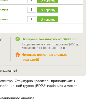
В корзину
аличии
В корзину
аличии
В корзину
аличии
у
Экспресс бесплатно от
$400.00
!
В корзине не хватает товаров на
$400
до
бесплатной экспресс-доставки
.
Никаких дополнительных
платежей!
е варианты!
спектра. Структурно краситель принадлежит к
карбонильной группе (BDP® карбонил) и может
изационного анализа.