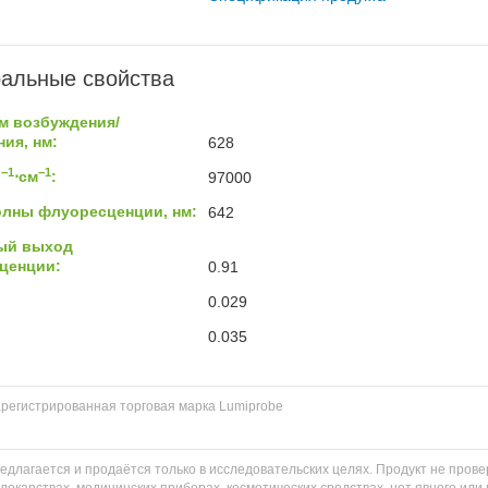
альные свойства
м возбуждения/
ия, нм:
628
−1
−1
ь
⋅см
:
97000
олны флуоресценции, нм:
642
ый выход
ценции:
0.91
0.029
0.035
регистрированная торговая марка Lumiprobe
едлагается и продаётся только в исследовательских целях. Продукт не пров