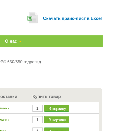
Cкачать прайс-лист в Excel
О нас
P® 630/650 гидразид
поставки
Купить товар
В корзину
аличии
В корзину
аличии