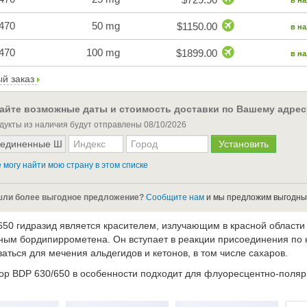
в н
470
50 mg
$1150.00
в н
470
100 mg
$1899.00
в н
й заказ
айте возможные даты и стоимость доставки по Вашему адрес
дукты из наличия будут отправлены
08/10/2026
 могу найти мою страну в этом списке
ли более выгодное предложение?
Сообщите нам
и мы предложим выгодны
650 гидразид является красителем, излучающим в красной области 
ным бордипиррометена. Он вступает в реакции присоединения по 
аться для мечения альдегидов и кетонов, в том числе сахаров.
р BDP 630/650 в особенности подходит для флуоресцентно-поляр