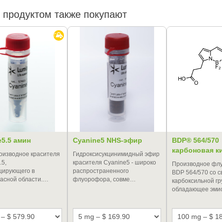
 продуктом также покупают
e5.5 амин
Cyanine5 NHS-эфир
BDP® 564/570
карбоновая к
оизводное красителя
Гидроксисукцинимидный эфир
.5,
красителя Cyanine5 - широко
Производное фл
цирующего в
распространенного
BDP 564/570 со 
асной области.…
флуорофора, совме…
карбоксильной гр
обладающее эми