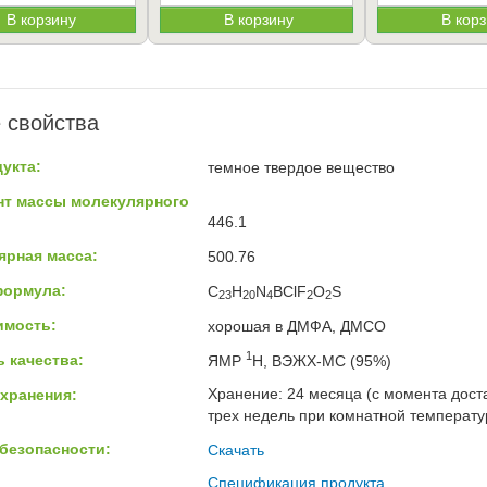
В корзину
В корзину
В кор
 свойства
укта:
темное твердое вещество
нт массы молекулярного
446.1
ярная масса:
500.76
формула:
C
H
N
BClF
O
S
23
20
4
2
2
имость:
хорошая в ДМФА, ДМСО
1
 качества:
ЯМР
H, ВЭЖХ-МС (95%)
Хранение: 24 месяца (с момента доста
хранения:
трех недель при комнатной температур
безопасности:
Скачать
Спецификация продукта