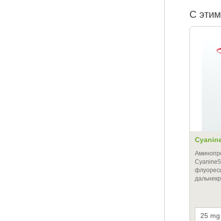
С этим
Cyanin
Аминопр
Cyanine5
флуорес
дальнекр