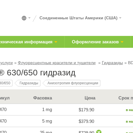
Соединенные Штаты Америки (США)
ехническая информация
Оформление заказов
 услуги
Флуоресцентные красители и тушители
Гидразиды
BD
 630/650 гидразид
30/650
Гидразиды
Анизотропия флуоресценции
икул
Фасовка
Цена
Срок 
470
1 mg
$179.90
в н
470
5 mg
$379.90
в н
470
25 mg
$729.90