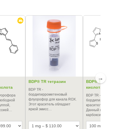
→
BDP® TR тетразин
BDP® TR карбонова
ислота
кислота
BDP TR -
бордипиррометеновый
уорофора
BDP TR -
флуорофор для канала ROX.
свободной
бордипиррометеновый
Этот краситель обладает
уппой,
краситель для канала RO
яркой эмисс…
ссией…
Данный продукт является
карбоксильн…