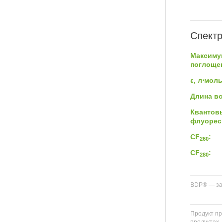
Спектр
Максиму
поглощен
ε, л⋅мол
Длина в
Квантов
флуорес
CF
:
260
CF
:
280
BDP® — за
Продукт пр