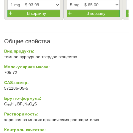
В корзину
В корзину
Общие свойства
Вид продукта:
темное пурпурное твердое вещество
Молекулярная масса:
705.72
CAS-номер:
571186-05-5
Брутто-формула:
C
H
BF
N
O
S
39
50
2
3
4
Растворимость:
хорошая во многих органических растворителях
Контроль качества: