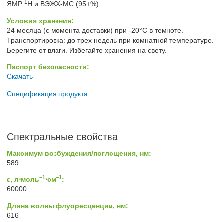
1
ЯМР
H и ВЭЖХ-МС (95+%)
Условия хранения:
24 месяца (с момента доставки) при -20°C в темноте.
Транспортировка: до трех недель при комнатной температуре.
Берегите от влаги. Избегайте хранения на свету.
Паспорт безопасности:
Скачать
Спецификация продукта
Спектральные свойства
Максимум возбуждения/поглощения, нм:
589
−1
−1
ε, л⋅моль
⋅см
:
60000
Длина волны флуоресценции, нм:
616