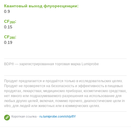
Квантовый выход флуоресценции:
0.9
CF
:
260
0.15
CF
:
280
0.19
BDP® — зарегистрированная торговая марка Lumiprobe
Продукт предлагается и продаётся только в исследовательских целях.
Продукт не проверяется на безопасность и эффективность в пищевых
продуктах, лекарствах, медицинских приборах, косметических средствах,
нет явного или подразумеваемого разрешения на использование для
любых других целей, включая, помимо прочего, диагностические цели in
vitro, для людей или животных или в коммерческих целях.
Короткая ссылка -
ru.lumiprobe.com/sh/p/8Y