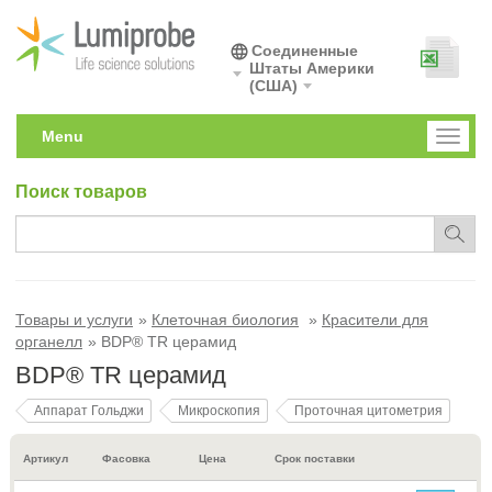
Соединенные
Штаты Америки
(США)
Menu
Toggl
naviga
Поиск товаров
Товары и услуги
Клеточная биология
Красители для
органелл
BDP® TR церамид
BDP® TR церамид
Аппарат Гольджи
Микроскопия
Проточная цитометрия
Артикул
Фасовка
Цена
Срок поставки