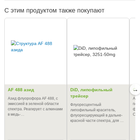
С этим продуктом также покупают
→
AF 488 азид
DiD, липофильный
Cy
трейсер
Азид флуорофора AF 488, с
Акт
эмиссией в зеленой области
гид
Флуоресцентный
спектра. Реагирует с алкинами
флу
липофильный краситель,
в медь-…
Cya
флуоресцирующий в дальне-
красной части спектра, для …