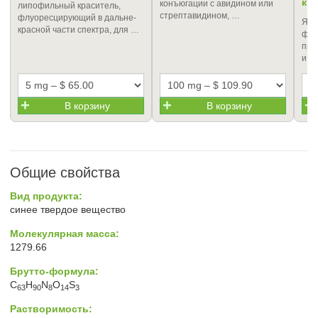
ки
конъюгации с авидином или
липофильный краситель,
стрептавидином, …
флуоресцирующий в дальне-
Ярк
красной части спектра, для …
флу
про
и о
В корзину
В корзину
Общие свойства
Вид продукта:
синее твердое вещество
Молекулярная масса:
1279.66
Брутто-формула:
C
H
N
O
S
63
90
8
14
3
Растворимость: