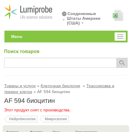
Соединенные
Штаты Америки
(США)
Menu
Toggl
naviga
Поиск товаров
Товары и услуги
Клеточная биология
Трассировка и
трекинг клеток
AF 594 биоцитин
AF 594 биоцитин
Этот продукт снят с производства.
Нейробиология
Микроскопия
Артикул
Фасовка
Цена
Срок поставки