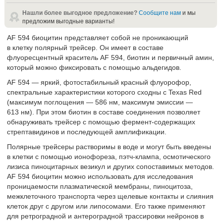
Нашли более выгодное предложение?
Сообщите нам
и мы
предложим выгодные варианты!
AF 594 биоцитин представляет собой не проникающий
в клетку полярный трейсер. Он имеет в составе
флуоресцентный краситель AF 594, биотин и первичный амин,
который можно фиксировать с помощью альдегидов.
AF 594 — яркий, фотостабильный красный флуорофор,
спектральные характеристики которого сходны с Texas Red
(максимум поглощения — 586 нм, максимум эмиссии —
613 нм). При этом биотин в составе соединения позволяет
обнаруживать трейсер с помощью фермент-содержащих
стрептавидинов и последующей амплификации.
Полярные трейсеры растворимы в воде и могут быть введены
в клетки с помощью ионофореза, пэтч-клампа, осмотического
лизиса пиноцитарных везикул и других сопоставимых методов.
AF 594 биоцитин можно использовать для исследования
проницаемости плазматической мембраны, пиноцитоза,
межклеточного транспорта через щелевые контакты и слияния
клеток друг с другом или липосомами. Его также применяют
для ретроградной и антероградной трассировки нейронов в