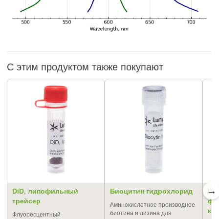
С этим продуктом также покупают
→
DiD, липофильный
Биоцитин гидрохлорид
LU
трейсер
фл
Аминокислотное производное
кр
биотина и лизина для
Флуоресцентный