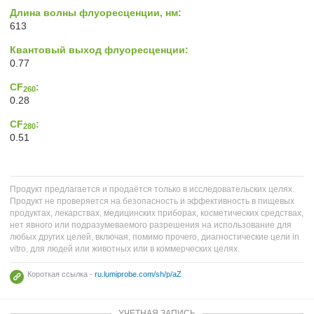
Длина волны флуоресценции, нм:
613
Квантовый выход флуоресценции:
0.77
CF
:
260
0.28
CF
:
280
0.51
Продукт предлагается и продаётся только в исследовательских целях.
Продукт не проверяется на безопасность и эффективность в пищевых
продуктах, лекарствах, медицинских приборах, косметических средствах,
нет явного или подразумеваемого разрешения на использование для
любых других целей, включая, помимо прочего, диагностические цели in
vitro, для людей или животных или в коммерческих целях.
Короткая ссылка -
ru.lumiprobe.com/sh/p/aZ
УЧЕТНАЯ ЗАПИСЬ