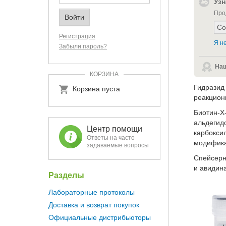
Узн
Про
Регистрация
Я не
Забыли пароль?
Наш
КОРЗИНА
Гидразид
Корзина пуста
реакцион
Биотин-Х
альдегид
Центр помощи
карбокси
Ответы на часто
модифика
задаваемые вопросы
Спейсерн
и авидин
Разделы
Лабораторные протоколы
Доставка и возврат покупок
Официальные дистрибьюторы