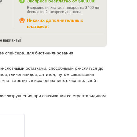
у
Экспресс бесплатно от
$400.00
!
В корзине не хватает товаров на
$400
до
бесплатной экспресс-доставки
.
Никаких дополнительных
платежей!
е варианты!
тве спейсера, для биотинилирования
и кислотными остатками, способными окисляться до
ов, гликолипидов, антител, путём связывания
жно встретить в исследованиях окислительной
кие затруднения при связывании со стрептавидином