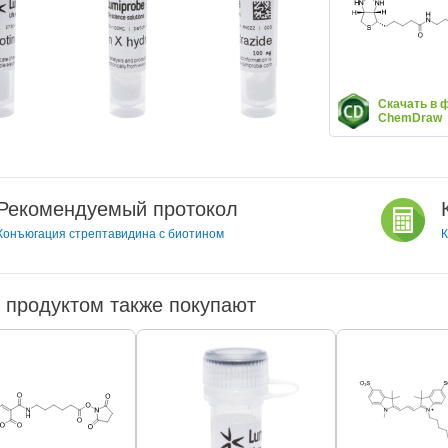
Скачать в 
ChemDraw
Рекомендуемый протокол
Конъюгация стрептавидина с биотином
К
 продуктом также покупают