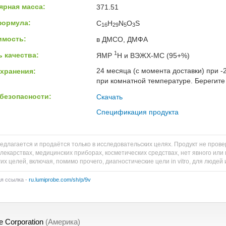
ярная масса:
371.51
формула:
C
H
N
O
S
16
29
5
3
имость:
в ДМСО, ДМФА
1
 качества:
ЯМР
H и ВЭЖХ-МС (95+%)
24 месяца (с момента доставки) при -
хранения:
при комнатной температуре. Берегите 
безопасности:
Скачать
Спецификация продукта
едлагается и продаётся только в исследовательских целях. Продукт не пров
 лекарствах, медицинских приборах, косметических средствах, нет явного и
их целей, включая, помимо прочего, диагностические цели in vitro, для людей
ая ссылка -
ru.lumiprobe.com/sh/p/9v
e Corporation
(Америка)