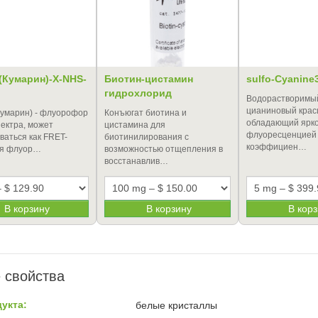
 (Кумарин)-X-NHS-
Биотин-цистамин
sulfo-Cyanine
гидрохлорид
Водорастворимы
цианиновый крас
Кумарин) - флуорофор
Конъюгат биотина и
обладающий ярк
пектра, может
цистамина для
флуоресценцией 
ваться как FRET-
биотинилирования с
коэффициен…
ля флуор…
возможностью отщепления в
восстанавлив…
В корзину
В корзину
В кор
 свойства
укта:
белые кристаллы