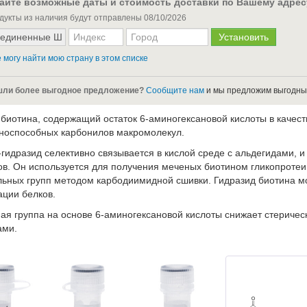
айте возможные даты и стоимость доставки по Вашему адрес
дукты из наличия будут отправлены
08/10/2026
 могу найти мою страну в этом списке
ли более выгодное предложение?
Сообщите нам
и мы предложим выгодны
 биотина, содержащий остаток 6-аминогексановой кислоты в качес
носпособных карбонилов макромолекул.
-гидразид селективно связывается в кислой среде с альдегидами, 
ов. Он используется для получения меченых биотином гликопротеин
льных групп методом карбодиимидной сшивки. Гидразид биотина мо
ции белков.
ая группа на основе 6-аминогексановой кислоты снижает стеричес
ами.