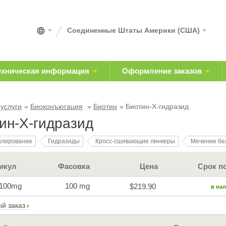
Соединенные Штаты Америки (США)
ехническая информация
Оформление заказов
 услуги
Биоконъюгация
Биотин
Биотин-X-гидразид
ин-X-гидразид
илирование
Гидразиды
Кросс-сшивающие линкеры
Мечение бе
икул
Фасовка
Цена
Срок п
-100mg
100 mg
$219.90
в на
й заказ