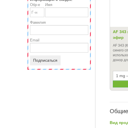
Обр-е
Имя
Фамилия
AF 343
эфир
Email
AF 343 (
синего с
использо
Подписаться
донор д
Общие
Вид прод