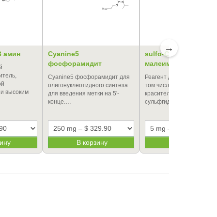
→
3 амин
Cyanine5
sulfo-Cyanine5
фосфорамидит
малеимид
й
итель,
Cyanine5 фосфорамидит для
Реагент для мечения белк
ой
олигонуклеотидного синтеза
том числе антител,
и высоким
для введения метки на 5'-
красителем sulfo-Cyanine
конце.…
сульфгидриль…
зину
В корзину
В корзину