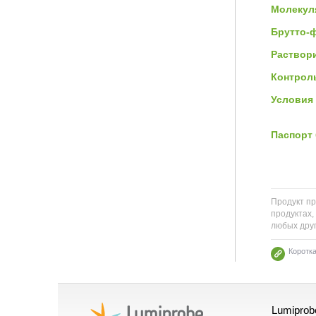
Молекул
Брутто-
Раствор
Контроль
Условия 
Паспорт 
Продукт пр
продуктах,
любых друг
Коротк
Lumiprob