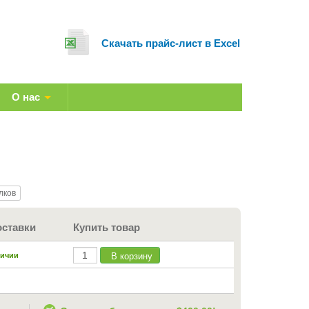
Cкачать прайс-лист в Excel
О нас
лков
оставки
Купить товар
В корзину
личии