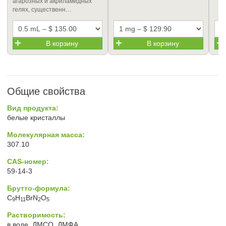
агарозных и акриламидных
гелях, существенн…
В корзину
В корзину
Общие свойства
Вид продукта:
белые кристаллы
Молекулярная масса:
307.10
CAS-номер:
59-14-3
Брутто-формула:
C
H
BrN
O
9
11
2
5
Растворимость:
в воде, ДМСО, ДМФА