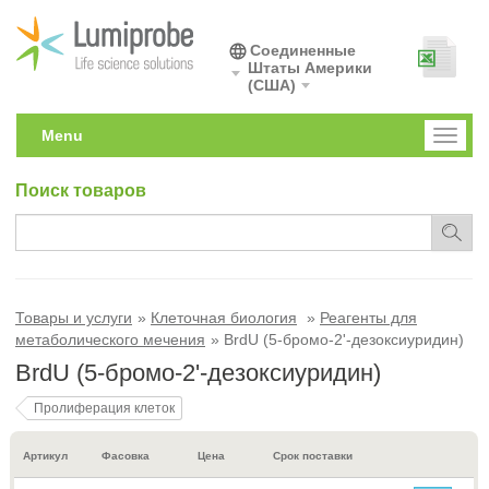
Соединенные
Штаты Америки
(США)
Menu
Toggl
naviga
Поиск товаров
Товары и услуги
Клеточная биология
Реагенты для
метаболического мечения
BrdU (5-бромо-2'-дезоксиуридин)
BrdU (5-бромо-2'-дезоксиуридин)
Пролиферация клеток
Артикул
Фасовка
Цена
Срок поставки