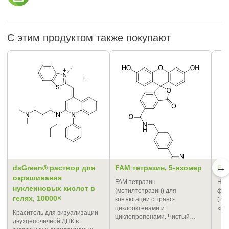
С этим продуктом также покупают
→
dsGreen® раствор для
FAM тетразин, 5-изомер
FA
окрашивания
FAM тетразин
Наи
нуклеиновых кислот в
(метилтетразин) для
флу
гелях, 10000×
конъюгации с транс-
(FA
циклооктенами и
хим
Краситель для визуализации
циклопропенами. Чистый…
двухцепочечной ДНК в