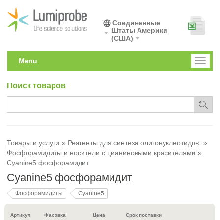
Соединенные
Штаты Америки
(США)
Menu
Toggl
naviga
Поиск товаров
Товары и услуги
Реагенты для синтеза олигонуклеотидов
Фосфорамидиты и носители с цианиновыми красителями
Cyanine5 фосфорамидит
Cyanine5 фосфорамидит
Фосфорамидиты
Cyanine5
Артикул
Фасовка
Цена
Срок поставки