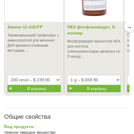
→
Амино-11-ddUTP
HEX фосфорамидит, 6-
3'
изомер
Терминирующий трифосфат с
Сте
аминогруппой для мечения
пор
Фосфорамидит красителя HEX
ДНК ферментативными
ази
для синтеза
методами.…
син
олигонуклеотидов, меченых по
5'-концу.…
В корзину
В корзину
Общие свойства
Вид продукта:
темное твердое вещество