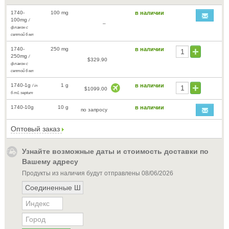
1740-
100 mg
в наличии
100mg
/
–
флакон с
септой 6 мл
1740-
250 mg
в наличии
250mg
/
$329.90
флакон с
септой 6 мл
1740-1g
1 g
в наличии
/ in
$1099.00
6 mL septum
1740-10g
10 g
в наличии
по запросу
Оптовый заказ
Узнайте возможные даты и стоимость доставки по
Вашему адресу
Продукты из наличия будут отправлены
08/06/2026