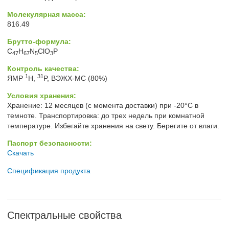
Молекулярная масса:
816.49
Брутто-формула:
C
H
N
ClO
P
47
67
5
3
Контроль качества:
1
31
ЯМР
H,
P, ВЭЖХ-МС (80%)
Условия хранения:
Хранение: 12 месяцев (с момента доставки) при -20°C в
темноте. Транспортировка: до трех недель при комнатной
температуре. Избегайте хранения на свету. Берегите от влаги.
Паспорт безопасности:
Скачать
Спецификация продукта
Спектральные свойства