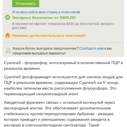
Я не могу найти мою страну в этом списке
Экспресс бесплатно от
$400.00
!
В корзине не хватает товаров на
$400
до бесплатной экспресс-
доставки
.
Никаких дополнительных платежей!
Нашли более выгодное предложение?
Сообщите нам
и мы
предложим выгодные варианты!
Cyanine5 - флуорофор, используемый в количественной ПЦР в
реальном времени.
Cyanine5 фосфорамидит используется для синтеза зондов для
ПЦР в реальном времени, содержащих Cyanine5 на 5′-конце,
наиболее типичном месте расположения флуорофора. Это
терминирующий ненуклеозидный агент.
Амидитный фрагмент связан с остальной молекулой через
кислородный мостик. Это обеспечивает дополнительную
стабильность против перегруппировки Арбузова - реакции,
которая приводит к уменьшению содержания амидита в
растворе в олигонуклеотидном синтезаторе. Такой