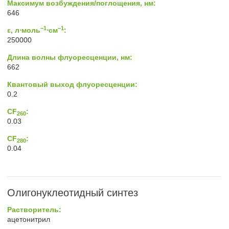
Максимум возбуждения/поглощения, нм:
646
−1
−1
ε, л⋅моль
⋅см
:
250000
Длина волны флуоресценции, нм:
662
Квантовый выход флуоресценции:
0.2
CF
:
260
0.03
CF
:
280
0.04
Олигонуклеотидный синтез
Растворитель:
ацетонитрил