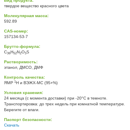
Вид продукта:
твердое вещество красного цвета
Молекулярная масса:
592.89
CAS-номер:
157134-53-7
Брутто-формула:
C
H
N
O
S
36
52
2
3
Растворимость:
этанол, ДМСО, ДМФ
Контроль качества:
1
ЯМР
H и ВЭЖХ-МС (95+%)
Условия хранения:
24 месяца (с момента доставки) при -20°C в темноте.
Транспортировка: до трех недель при комнатной температуре.
Берегите от влаги.
Паспорт безопасности:
Скачать