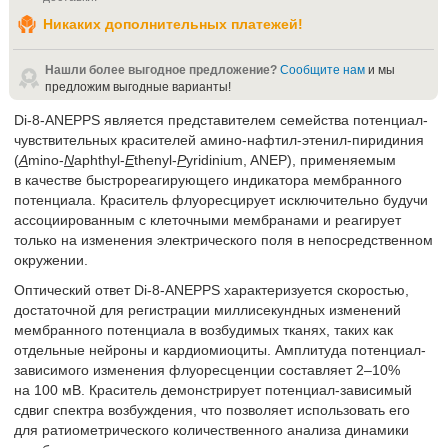
Никаких дополнительных платежей!
Нашли более выгодное предложение?
Сообщите нам
и мы
предложим выгодные варианты!
Di-8-ANEPPS является представителем семейства потенциал-
чувствительных красителей амино-нафтил-этенил-пиридиния
(
A
mino-
N
aphthyl-
E
thenyl-
P
yridinium, ANEP), применяемым
в качестве быстрореагирующего индикатора мембранного
потенциала. Краситель флуоресцирует исключительно будучи
ассоциированным с клеточными мембранами и реагирует
только на изменения электрического поля в непосредственном
окружении.
Оптический ответ Di-8-ANEPPS характеризуется скоростью,
достаточной для регистрации миллисекундных изменений
мембранного потенциала в возбудимых тканях, таких как
отдельные нейроны и кардиомиоциты. Амплитуда потенциал-
зависимого изменения флуоресценции составляет 2–10%
на 100 мВ. Краситель демонстрирует потенциал-зависимый
сдвиг спектра возбуждения, что позволяет использовать его
для ратиометрического количественного анализа динамики