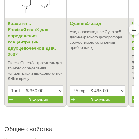
Краситель
Cyanine5 азид
LU
→
PreciseGreen® для
кр
Азидопроизводное Cyanine5 -
определения
фл
дальнекрасного флуорофора,
концентрации
кр
совместимого со многими
двухцепочечной ДНК,
приборами д…
ки
200×
Про
дал
PreciseGreen® - краситель для
флу
точного определения
кра
концентрации двухцепочечной
ана
ДНК в присут…
В корзину
В корзину
Общие свойства