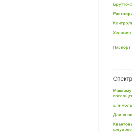
Брутто-
Раствор
Контроль
Условия 
Паспорт 
Спектр
Максиму
поглощен
ε, л⋅мол
Длина в
Квантов
флуорес