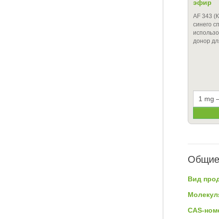
эфир
AF 343 (
синего с
использо
донор д
Общие
Вид прод
Молекул
CAS-ном