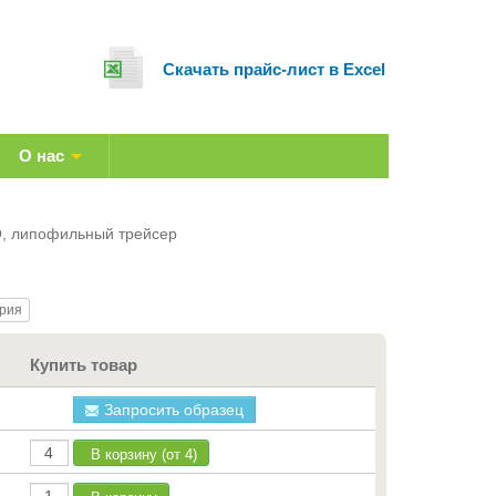
Cкачать прайс-лист в Excel
О нас
O, липофильный трейсер
рия
Купить товар
Запросить образец
В корзину (от 4)