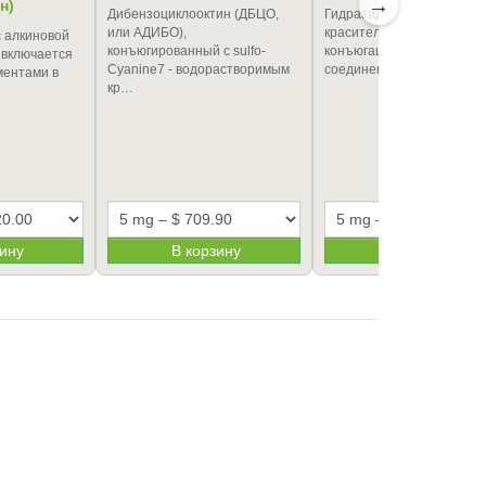
→
н)
Дибензоциклооктин (ДБЦО,
Гидразидное производно
или АДИБО),
красителя Cyanine5 для
с алкиновой
конъюгированный с sulfo-
конъюгации с карбониль
 включается
Cyanine7 - водорастворимым
соединениями - а…
ентами в
кр…
зину
В корзину
В корзину