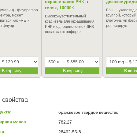
окрашивания РНК в
дезоксиуриди
гелях, 10000×
Кумарин) - флуорофор
EdU - нуклеозид 
пектра, может
группой, который
Высокочувствительный
ваться как FRET-
клеточными ферм
краситель для окрашивания
ля флуор…
реплицируе…
РНК и одноцепочечной ДНК
после электрофорез…
В корзину
В корзину
В кор
 свойства
укта:
оранжевое твердое вещество
ярная масса:
782.27
ер:
28462-56-8