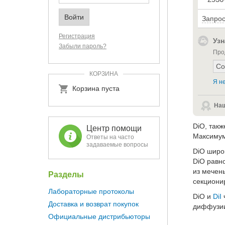
Запрос
Регистрация
Узн
Забыли пароль?
Про
КОРЗИНА
Я не
Корзина пуста
Наш
DiO, так
Центр помощи
Максимум
Ответы на часто
задаваемые вопросы
DiO широк
DiO равн
из мечен
Разделы
секциони
Лабораторные протоколы
DiO и
DiI
Доставка и возврат покупок
диффузии
Официальные дистрибьюторы