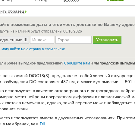
в наличии
ить образец
айте возможные даты и стоимость доставки по Вашему адрес
дукты из наличия будут отправлены
08/10/2026
 могу найти мою страну в этом списке
ли более выгодное предложение?
Сообщите нам
и мы предложим выгодны
же называемый DiOC18(3), представляет собой зеленый флуоресц
 возбуждения DiO составляет 487 нм, а максимум эмиссии — 501 
о используется в качестве антероградного и ретроградного нейрот
омерно метит нейроны посредством диффузии в плазматической ме
ых клеток в немеченые, однако, такой перенос может наблюдаться
рования ткани.
часто используются вместе в двухцветных исследованиях. При это
 в мембранах, чем
DiI
.