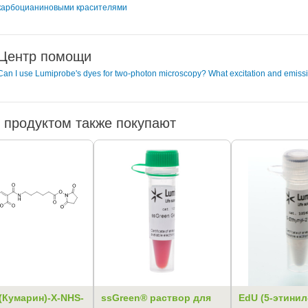
карбоцианиновыми красителями
Центр помощи
Can I use Lumiprobe's dyes for two-photon microscopy? What excitation and emiss
 продуктом также покупают
 (Кумарин)-X-NHS-
ssGreen® раствор для
EdU (5-этинил-