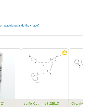
ion wavelengths do they have?
2'-
sulfo-Cyanine7 ДБЦО
Cyanine5 гидразид