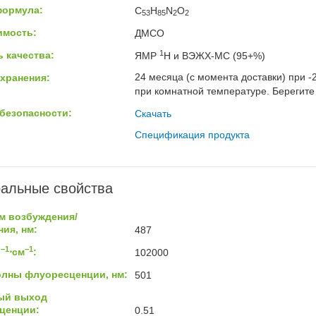
формула:
C
H
N
O
53
85
2
2
имость:
ДМСО
1
 качества:
ЯМР
H и ВЭЖХ-МС (95+%)
24 месяца (с момента доставки) при -
хранения:
при комнатной температуре. Берегите 
безопасности:
Скачать
Спецификация продукта
альные свойства
м возбуждения/
ия, нм:
487
−1
−1
ь
⋅см
:
102000
олны флуоресценции, нм:
501
ый выход
ценции:
0.51