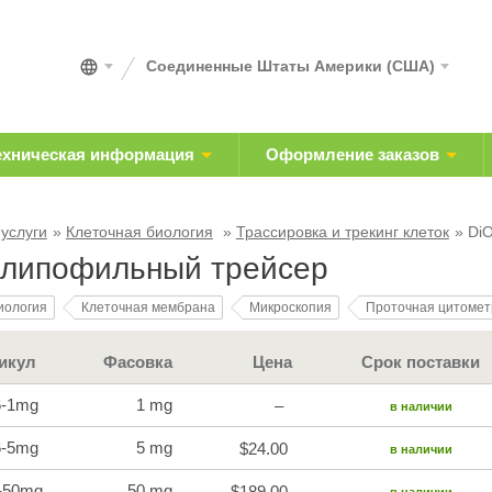
Соединенные Штаты Америки (США)
ехническая информация
Оформление заказов
 услуги
Клеточная биология
Трассировка и трекинг клеток
Di
 липофильный трейсер
иология
Клеточная мембрана
Микроскопия
Проточная цитомет
икул
Фасовка
Цена
Срок поставки
6-1mg
1 mg
–
в наличии
6-5mg
5 mg
$24.00
в наличии
-50mg
50 mg
$189.00