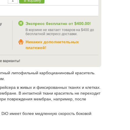
В корзину
у
Экспресс бесплатно от
$400.00
!
В корзине не хватает товаров на
$400
до
бесплатной экспресс-доставки
.
Никаких дополнительных
платежей!
е варианты!
ентный липофильный карбоцианиновый краситель.
нм.
рейсера в живых и фиксированных тканях и клетках.
мбране. В интактной ткани краситель не переходит
 при повреждения мембран, например, после
м DiO имеет более медленную скорость боковой