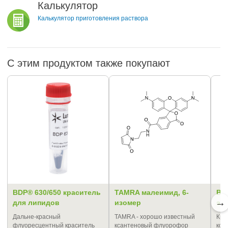
Калькулятор
Калькулятор приготовления раствора
С этим продуктом также покупают
BDP® 630/650 краситель
TAMRA малеимид, 6-
BD
→
для липидов
изомер
эф
Дальне-красный
TAMRA - хорошо известный
Кра
флуоресцентный краситель
ксантеновый флуорофор
кон