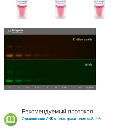
Рекомендуемый протокол
Окрашивание ДНК в гелях красителем dsSafe®