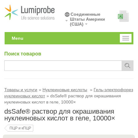
Соединенные
Штаты Америки
(США)
Menu
Toggl
naviga
Поиск товаров
Товары и услуги
Нуклеиновые кислоты
Гель-электрофорез
нуклеиновых кислот
dsSafe® раствор для окрашивания
нуклеиновых кислот в геле, 10000×
dsSafe® раствор для окрашивания
нуклеиновых кислот в геле, 10000×
ПЦР и кПЦР