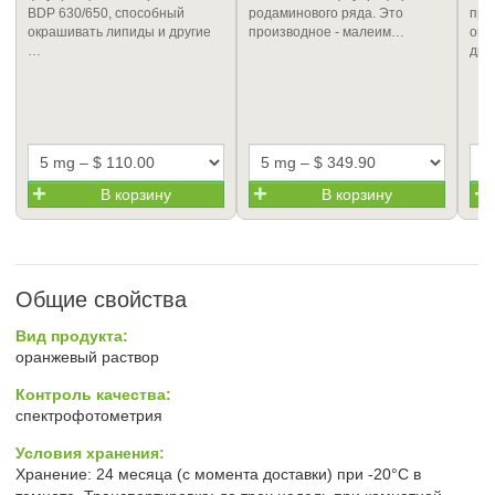
BDP 630/650, способный
родаминового ряда. Это
про
окрашивать липиды и другие
производное - малеим…
окр
…
дру
В корзину
В корзину
Общие свойства
Вид продукта:
оранжевый раствор
Контроль качества:
спектрофотометрия
Условия хранения:
Хранение: 24 месяца (с момента доставки) при -20°C в