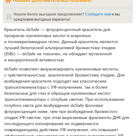
Никаких дополнительных платежей!
Нашли более выгодное предложение?
Сообщите нам
и мы
предложим выгодные варианты!
Краситель dsSafe — флуоресцентный краситель для
прокраски нуклеиновых кислот в агарозных
и полиакриламидных гелях. Данный краситель является
лучшей безопасной альтернативой бромистому этидию
(EtBr) — dsSafe не токсичен, не обладает мутагенной
и канцерогенной активностью.
dsSafe позволяет визуализировать нуклеиновые кислоты
с чувствительностью, аналогичной бромистому этидию. Для
возбуждения красителя подходят как классические
трансиллюминаторы с УФ-излучением, так и более
безопасные для глаз и образцов нуклеиновых кислот
трансиллюминаторы с голубым светом. При использовании
голубого света для возбуждения dsSafe фоновая
флуоресценция ниже, чем при возбуждении бромистого
этидия УФ-светом, при этом вырезаемые фрагменты ДНК для
последующего клонирования не подвергаются
повреждающему действию УФ-излучения, что повышает
эффективность клонирования и снижает индуцируемое УФ