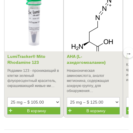
→
LumiTracker® Mito
AHA (L-
Lum
Rhodamine 123
азидогомоаланин)
Кат
кра
Родамин 123 - проникающий в
Неканоническая
исп
клетки зеленый
аминокислота, аналог
инд
флуоресцентный краситель,
метионина, содержащая
окрашивающий живые ми…
азидную группу, для
обнаружения…
В корзину
В корзину