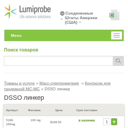
Соединенные
Штаты Америки
(США)
Menu
Toggl
naviga
Поиск товаров
Товары и услуги
Масс-спектрометрия
Контроли для
тандемной МС-МС
DSSO линкер
DSSO линкер
Артикул
Фасовка
Цена
Срок поставки
5196-
100 mg
в наличии
$189.00
100mg