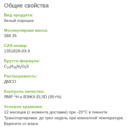
Общие свойства
Вид продукта:
белый порошок
Молекулярная масса:
388.35
CAS-номер:
1351828-03-9
Брутто-формула:
C
H
N
O
S
14
16
2
9
Растворимость:
ДМСО
Контроль качества:
1
ЯМР
H и ВЭЖХ-ELSD (95+%)
Условия хранения:
12 месяцев (с момента доставки) при -20°C в темноте.
Транспортировка: до трех недель при комнатной температуре.
Берегите от влаги.