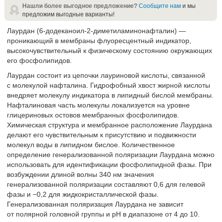
Нашли более выгодное предложение?
Сообщите нам
и мы
предложим выгодные варианты!
Лаурдан (6-додеканоил-2-диметиламинонафталин) —
проникающий в мембраны флуоресцентный индикатор,
высокочувствительный к физическому состоянию окружающих
его фосфолипидов.
Лаурдан состоит из цепочки лауриновой кислоты, связанной
с молекулой нафталина. Гидрофобный хвост жирной кислоты
внедряет молекулу индикатора в липидный бислой мембраны.
Нафталиновая часть молекулы локализуется на уровне
глицериновых остовов мембранных фосфолипидов.
Химическая структура и мембранное расположение Лаурдана
делают его чувствительным к присутствию и подвижности
молекул воды в липидном бислое. Количественное
определение генерализованной поляризации Лаурдана можно
использовать для идентификации фосфолипидной фазы. При
возбуждении длиной волны 340 нм значения
генерализованной поляризации составляют 0,6 для гелевой
фазы и −0,2 для жидкокристаллической фазы.
Генерализованная поляризация Лаурдана не зависит
от полярной головной группы и pH в диапазоне от 4 до 10.