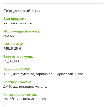
Общие свойства
Вид продукта:
желтые кристаллы
Молекулярная масса:
353.55
CAS-номер:
74515-25-6
Брутто-формула:
C
H
NO
24
35
Название IUPAC:
1-[6-(Dimethylamino)naphthalen-2-yl]dodecan-1-one
Растворимость:
ДМФ, ацетонитрил, метанол
Контроль качества:
1
ЯМР
H и ВЭЖХ-МС (95+%)