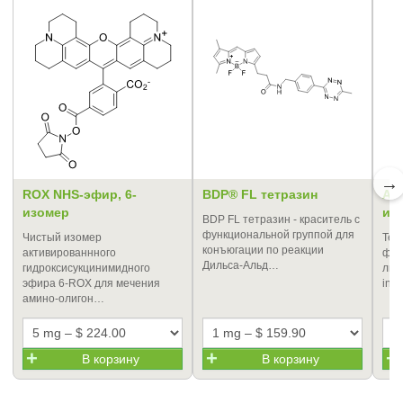
→
ROX NHS-эфир, 6-
BDP® FL тетразин
AF 
изомер
из
BDP FL тетразин - краситель с
функциональной группой для
Чистый изомер
Тет
конъюгации по реакции
активированнного
флу
Дильса-Альд…
гидроксисукцинимидного
лиг
эфира 6-ROX для мечения
in v
амино-олигон…
В корзину
В корзину