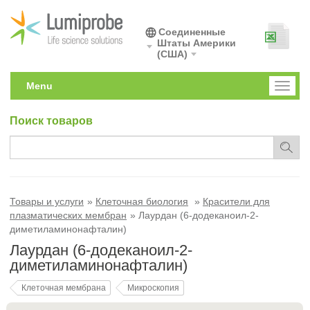
Соединенные
Штаты Америки
(США)
Menu
Toggl
naviga
Поиск товаров
Товары и услуги
Клеточная биология
Красители для
плазматических мембран
Лаурдан (6-додеканоил-2-
диметиламинонафталин)
Лаурдан (6-додеканоил-2-
диметиламинонафталин)
Клеточная мембрана
Микроскопия