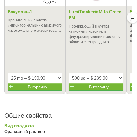
Вакуолин-1
LumiTracker® Mito Green
Би
→
FM
Проникающий в клетки
Ази
ингибитор кальций-зависимого
для
Проникающий в клетки
лизосомального экзоцитоза.…
алк
катионный краситель,
био
флуоресцирующий в зеленой
афф
области спектра, для о…
В корзину
В корзину
Общие свойства
Вид продукта:
Оранжевый раствор