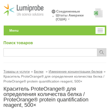
Соединенные
Штаты Америки
(США)
Menu
Toggl
naviga
Поиск товаров
Товары и услуги
Белки
Измерение концентрации белков
Краситель ProteOrange® для определения количества белка /
ProteOrange® protein quantification reagent, 500×
Краситель ProteOrange® для
определения количества белка /
ProteOrange® protein quantification
reagent, 500×