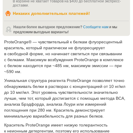
В корзине не хватает товаров на
$400
до бесплатной экспресс-
доставки
.
Никаких дополнительных платежей!
Нашли более выгодное предложение?
Сообщите нам
и мы
предложим выгодные варианты!
ProteOrange® — чувствительный к белкам флуоресцентный
краситель, который практически не флуоресцирует
в свободной форме, но начинает светиться при связывании
с белками. Максимум возбуждения ProteOrange в комплексе
с белком находится при ~485 нм, максимум эмиссии — при
~590 нм.
Уникальная структура реагента ProteOrange позволяет точно
обнаруживать белки в растворах с концентрацией от 10 нг/мл
до 10 мкг/мл. Этот уровень чувствительности значительно
лучше, чем тот, который достигается с помощью метода BCA,
анализа Брэдфорда, анализа Лоури или измерений
поглощения при 280 нм. Краситель демонстрирует
минимальную вариабельность для разных белков.
Краситель ProteOrange имеет низкую толерантность
к неионным детергентам, поэтому его использование