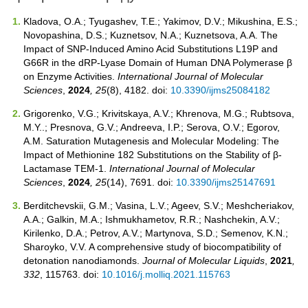
Kladova, O.A.; Tyugashev, T.E.; Yakimov, D.V.; Mikushina, E.S.;
Novopashina, D.S.; Kuznetsov, N.A.; Kuznetsova, A.A. The
Impact of SNP-Induced Amino Acid Substitutions L19P and
G66R in the dRP-Lyase Domain of Human DNA Polymerase β
on Enzyme Activities.
International Journal of Molecular
Sciences
,
2024
, 25
(8), 4182. doi:
10.3390/ijms25084182
Grigorenko, V.G.; Krivitskaya, A.V.; Khrenova, M.G.; Rubtsova,
M.Y..; Presnova, G.V.; Andreeva, I.P.; Serova, O.V.; Egorov,
A.M. Saturation Mutagenesis and Molecular Modeling: The
Impact of Methionine 182 Substitutions on the Stability of β-
Lactamase TEM-1.
International Journal of Molecular
Sciences
,
2024
, 25
(14), 7691. doi:
10.3390/ijms25147691
Berditchevskii, G.M.; Vasina, L.V.; Ageev, S.V.; Meshcheriakov,
A.A.; Galkin, M.A.; Ishmukhametov, R.R.; Nashchekin, A.V.;
Kirilenko, D.A.; Petrov, A.V.; Martynova, S.D.; Semenov, K.N.;
Sharoyko, V.V. A comprehensive study of biocompatibility of
detonation nanodiamonds.
Journal of Molecular Liquids
,
2021
,
332
, 115763. doi:
10.1016/j.molliq.2021.115763