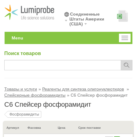
Соединенные
Штаты Америки
(США)
Menu
Toggl
naviga
Поиск товаров
Товары и услуги
Реагенты для синтеза олигонуклеотидов
Спейсерные фосфорамидиты
C6 Спейсер фосфорамидит
C6 Спейсер фосфорамидит
Фосфорамидиты
Артикул
Фасовка
Цена
Срок поставки