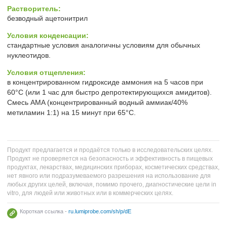
Растворитель:
безводный ацетонитрил
Условия конденсации:
стандартные условия аналогичны условиям для обычных
нуклеотидов.
Условия отщепления:
в концентрированном гидроксиде аммония на 5 часов при
60°C (или 1 час для быстро депротектирующихся амидитов).
Смесь AMA (концентрированный водный аммиак/40%
метиламин 1:1) на 15 минут при 65°C.
Продукт предлагается и продаётся только в исследовательских целях.
Продукт не проверяется на безопасность и эффективность в пищевых
продуктах, лекарствах, медицинских приборах, косметических средствах,
нет явного или подразумеваемого разрешения на использование для
любых других целей, включая, помимо прочего, диагностические цели in
vitro, для людей или животных или в коммерческих целях.
Короткая ссылка -
ru.lumiprobe.com/sh/p/dE