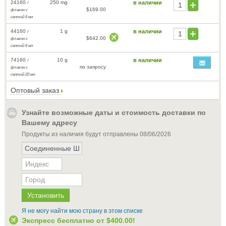
24160
250 mg
в наличии
/
$169.00
флакон с
септой 6 мл
44160
1 g
в наличии
/
$642.00
флакон с
септой 6 мл
74160
10 g
в наличии
/
по запросу
флакон с
септой 20 мл
Оптовый заказ
Узнайте возможные даты и стоимость доставки по
Вашему адресу
Продукты из наличия будут отправлены
08/06/2026
Я не могу найти мою страну в этом списке
Экспресс бесплатно от
$400.00
!