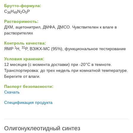
Брутто-формула:
C
H
N
O
P
36
49
2
5
Растворимость:
ДХМ, ацетонитрил, ДМФА, ДМСО. Чувствителен к влаге в
растворителях
Контроль качества:
1
31
ЯМР
H,
P, ВЭЖХ-МС (95%), функциональное тестирование
Условия хранения:
12 месяцев (с момента доставки) при -20°C в темноте.
Транспортировка: до трех недель при комнатной температуре.
Берегите от влаги.
Паспорт безопасности:
Скачать
Спецификация продукта
Олигонуклеотидный синтез