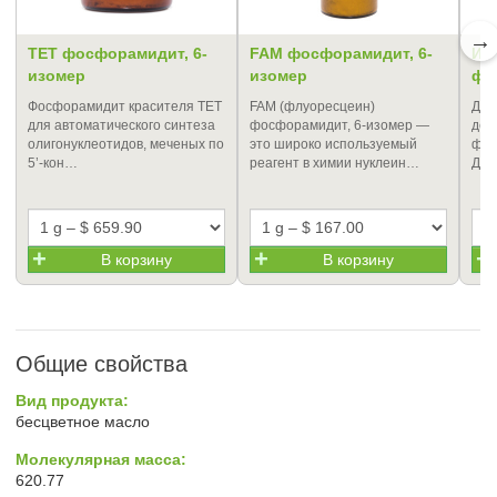
→
TET фосфорамидит, 6-
FAM фосфорамидит, 6-
Ино
изомер
изомер
фо
Фосфорамидит красителя TET
FAM (флуоресцеин)
Дим
для автоматического синтеза
фосфорамидит, 6-изомер —
дез
олигонуклеотидов, меченых по
это широко используемый
фос
5’-кон…
реагент в химии нуклеин…
ДНК
В корзину
В корзину
Общие свойства
Вид продукта:
бесцветное масло
Молекулярная масса:
620.77