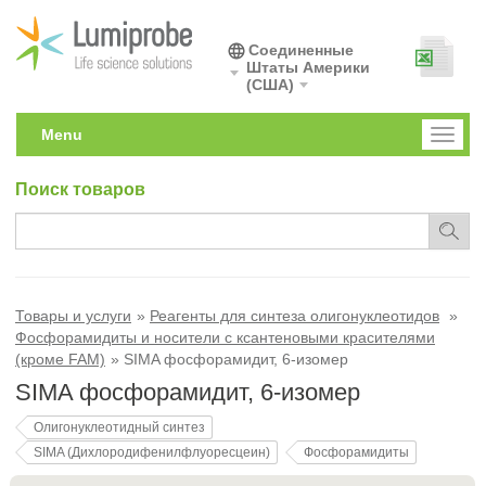
Соединенные
Штаты Америки
(США)
Menu
Toggl
naviga
Поиск товаров
Товары и услуги
Реагенты для синтеза олигонуклеотидов
Фосфорамидиты и носители с ксантеновыми красителями
(кроме FAM)
SIMA фосфорамидит, 6-изомер
SIMA фосфорамидит, 6-изомер
Олигонуклеотидный синтез
SIMA (Дихлородифенилфлуоресцеин)
Фосфорамидиты