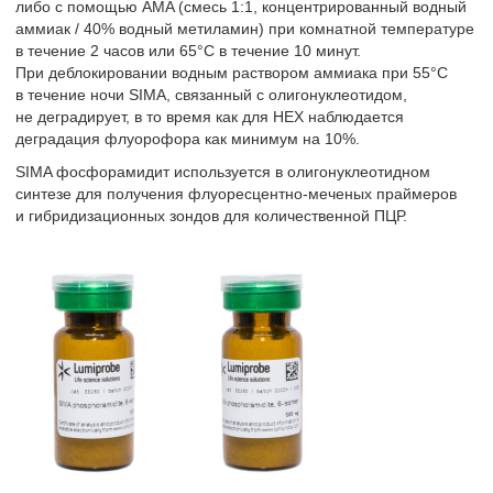
либо с помощью AMA (смесь 1:1, концентрированный водный
аммиак / 40% водный метиламин) при комнатной температуре
в течение 2 часов или 65°C в течение 10 минут.
При деблокировании водным раствором аммиака при 55°C
в течение ночи SIMA, связанный с олигонуклеотидом,
не деградирует, в то время как для HEX наблюдается
деградация флуорофора как минимум на 10%.
SIMA фосфорамидит используется в олигонуклеотидном
синтезе для получения флуоресцентно-меченых праймеров
и гибридизационных зондов для количественной ПЦР.