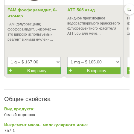
→
FAM фосфорамидит, 6-
ATT 565 азид
FA
изомер
Азидное производное
Наи
водорастворимого оранжевого
флу
FAM (флуоресцеин)
флуоресцентного красителя
(FA
фосфорамидит, 6-изомер —
ATT 565 для мече…
хим
это широко используемый
реагент в химии нуклеин…
В корзину
В корзину
Общие свойства
Вид продукта:
белый порошок
Инкремент массы молекулярного иона:
757.1