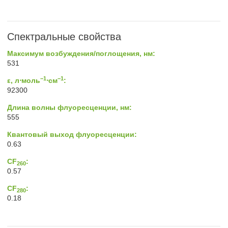
Спектральные свойства
Максимум возбуждения/поглощения, нм:
531
−1
−1
ε, л⋅моль
⋅см
:
92300
Длина волны флуоресценции, нм:
555
Квантовый выход флуоресценции:
0.63
CF
:
260
0.57
CF
:
280
0.18