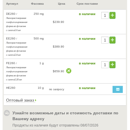
Артикул
Фасовка
Цена
Срок поставки
DE260
250 mg
в наличии
/
Легкорастворимая
$239.90
лиофилизированная
форма во флаконе
с септой 6 мл
EE260
500 mg
в наличии
/
Легкорастворимая
$389.90
лиофилизированная
форма во флаконе
с септой 8 мл
FE260
1 g
в наличии
/
Легкорастворимая
$659.90
лиофилизированная
форма во флаконе
с септой 20 мл
HE260
10 g
в наличии
по запросу
Оптовый заказ
Узнайте возможные даты и стоимость доставки по
Вашему адресу
Продукты из наличия будут отправлены
08/07/2026