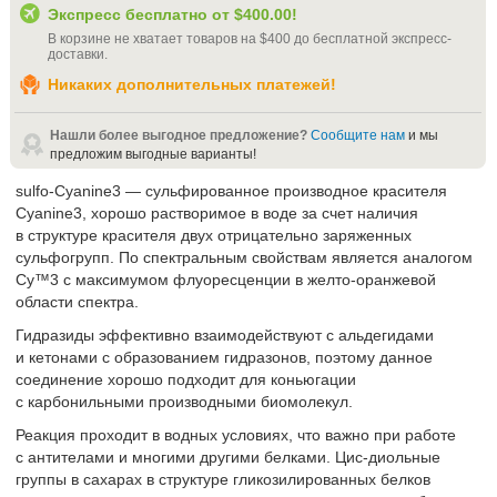
Экспресс бесплатно от
$400.00
!
В корзине не хватает товаров на
$400
до бесплатной экспресс-
доставки
.
Никаких дополнительных платежей!
Нашли более выгодное предложение?
Сообщите нам
и мы
предложим выгодные варианты!
sulfo-Cyanine3 — сульфированное производное красителя
Cyanine3, хорошо растворимое в воде за счет наличия
в структуре красителя двух отрицательно заряженных
сульфогрупп. По спектральным свойствам является аналогом
Cy™3 с максимумом флуоресценции в желто-оранжевой
области спектра.
Гидразиды эффективно взаимодействуют с альдегидами
и кетонами с образованием гидразонов, поэтому данное
соединение хорошо подходит для коньюгации
с карбонильными производными биомолекул.
Реакция проходит в водных условиях, что важно при работе
с антителами и многими другими белками. Цис-диольные
группы в сахарах в структуре гликозилированных белков