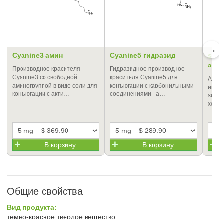
→
Cyanine3 амин
Cyanine5 гидразид
sul
эф
Производное красителя
Гидразидное производное
Cyanine3 со свободной
красителя Cyanine5 для
Акт
аминогруппой в виде соли для
конъюгации с карбонильными
инф
конъюгации с акти…
соединениями - а…
sul
хор
В корзину
В корзину
Общие свойства
Вид продукта:
темно-красное твердое вещество