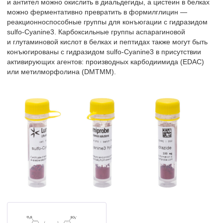
и антител можно окислить в диальдегиды, а цистеин в белках
можно ферментативно превратить в формилглицин —
реакционноспособные группы для конъюгации с гидразидом
sulfo-Cyanine3. Карбоксильные группы аспарагиновой
и глутаминовой кислот в белках и пептидах также могут быть
конъюгированы с гидразидом sulfo-Cyanine3 в присутствии
активирующих агентов: производных карбодиимида (EDAC)
или метилморфолина (DMTMM).