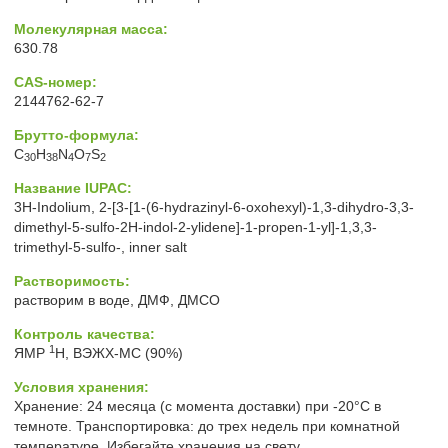
Молекулярная масса:
630.78
CAS-номер:
2144762-62-7
Брутто-формула:
C
H
N
O
S
30
38
4
7
2
Название IUPAC:
3H-​Indolium, 2-​[3-​[1-​(6-​hydrazinyl-​6-​oxohexyl)​-​1,​3-​dihydro-​3,​3-​
dimethyl-​5-​sulfo-​2H-​indol-​2-​ylidene]​-​1-​propen-​1-​yl]​-​1,​3,​3-​
trimethyl-​5-​sulfo-​, inner salt
Растворимость:
растворим в воде, ДМФ, ДМСО
Контроль качества:
1
ЯМР
H, ВЭЖХ-МС (90%)
Условия хранения:
Хранение: 24 месяца (с момента доставки) при -20°C в
темноте. Транспортировка: до трех недель при комнатной
температуре. Избегайте хранения на свету.