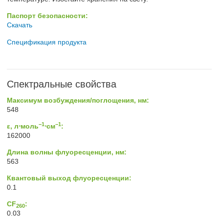
Паспорт безопасности:
Скачать
Спецификация продукта
Спектральные свойства
Максимум возбуждения/поглощения, нм:
548
−1
−1
ε, л⋅моль
⋅см
:
162000
Длина волны флуоресценции, нм:
563
Квантовый выход флуоресценции:
0.1
CF
:
260
0.03