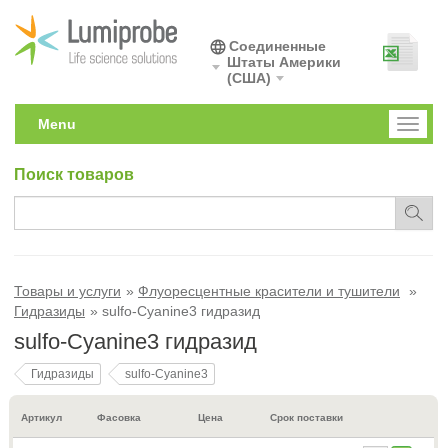
Соединенные
Штаты Америки
(США)
Menu
Toggl
naviga
Поиск товаров
Товары и услуги
Флуоресцентные красители и тушители
Гидразиды
sulfo-Cyanine3 гидразид
sulfo-Cyanine3 гидразид
Гидразиды
sulfo-Cyanine3
Артикул
Фасовка
Цена
Срок поставки