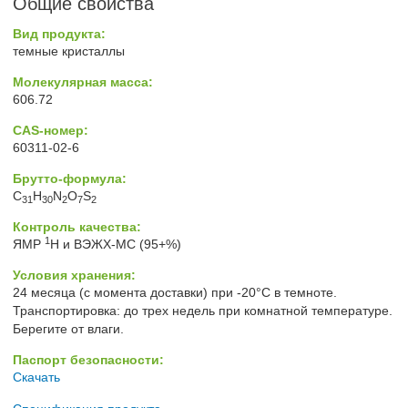
Общие свойства
Вид продукта:
темные кристаллы
Молекулярная масса:
606.72
CAS-номер:
60311-02-6
Брутто-формула:
C
H
N
O
S
31
30
2
7
2
Контроль качества:
1
ЯМР
H и ВЭЖХ-МС (95+%)
Условия хранения:
24 месяца (с момента доставки) при -20°C в темноте.
Транспортировка: до трех недель при комнатной температуре.
Берегите от влаги.
Паспорт безопасности:
Скачать