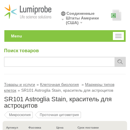
Соединенные
Штаты Америки
(США)
Menu
Toggl
naviga
Поиск товаров
Товары и услуги
Клеточная биология
Маркеры типов
клеток
SR101 Astroglia Stain, краситель для астроцитов
SR101 Astroglia Stain, краситель для
астроцитов
Микроскопия
Проточная цитометрия
Артикул
Фасовка
Цена
Срок поставки