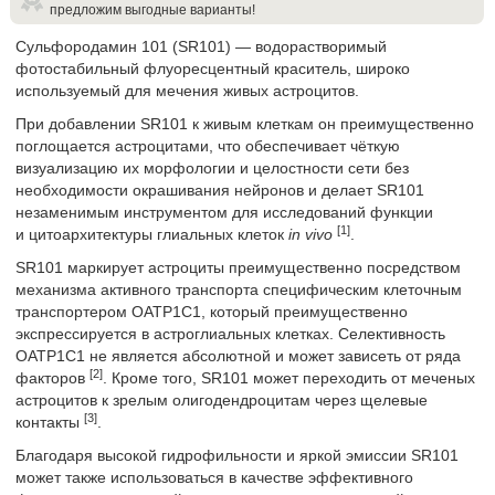
предложим выгодные варианты!
Сульфородамин 101 (SR101) — водорастворимый
фотостабильный флуоресцентный краситель, широко
используемый для мечения живых астроцитов.
При добавлении SR101 к живым клеткам он преимущественно
поглощается астроцитами, что обеспечивает чёткую
визуализацию их морфологии и целостности сети без
необходимости окрашивания нейронов и делает SR101
незаменимым инструментом для исследований функции
[1]
и цитоархитектуры глиальных клеток
in vivo
.
SR101 маркирует астроциты преимущественно посредством
механизма активного транспорта специфическим клеточным
транспортером OATP1C1, который преимущественно
экспрессируется в астроглиальных клетках. Селективность
OATP1C1 не является абсолютной и может зависеть от ряда
[2]
факторов
. Кроме того, SR101 может переходить от меченых
астроцитов к зрелым олигодендроцитам через щелевые
[3]
контакты
.
Благодаря высокой гидрофильности и яркой эмиссии SR101
может также использоваться в качестве эффективного