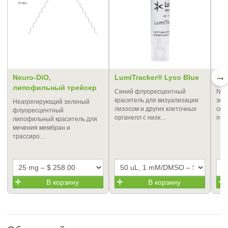
→
Neuro-DiO,
LumiTracker® Lyso Blue
AF
липофильный трейсер
Синий флуоресцентный
NHS
краситель для визуализации
эми
Неагрегирующий зеленый
лизосом и других клеточных
спе
флуоресцентный
органелл с низк…
пеп
липофильный краситель для
мечения мембран и
трассиро…
В корзину
В корзину