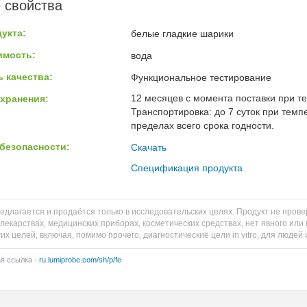
 свойства
укта:
белые гладкие шарики
имость:
вода
 качества:
Функциональное тестирование
12 месяцев с момента поставки при т
хранения:
Транспортировка: до 7 суток при темп
пределах всего срока годности.
безопасности:
Скачать
Спецификация продукта
едлагается и продаётся только в исследовательских целях. Продукт не пров
 лекарствах, медицинских приборах, косметических средствах, нет явного и
их целей, включая, помимо прочего, диагностические цели in vitro, для людей
ая ссылка -
ru.lumiprobe.com/sh/p/fe