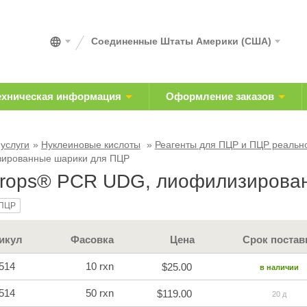
Соединенные Штаты Америки (США)
ехническая информация
Оформление заказов
 услуги
Нуклеиновые кислоты
Реагенты для ПЦР и ПЦР реальн
ированные шарики для ПЦР
rops® PCR UDG, лиофилизирова
кПЦР
икул
Фасовка
Цена
Срок постав
514
10 rxn
$25.00
в наличии
514
50 rxn
$119.00
20 д