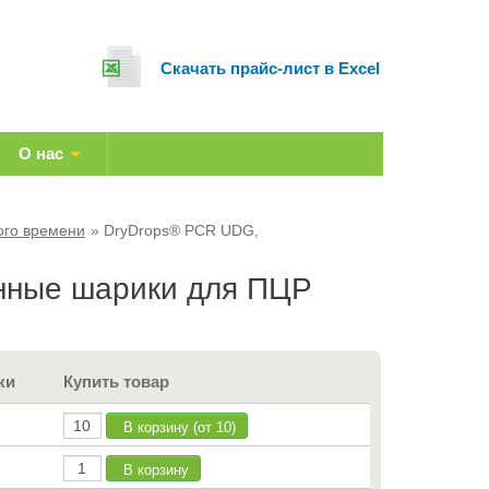
Cкачать прайс-лист в Excel
О нас
ого времени
DryDrops® PCR UDG,
нные шарики для ПЦР
ки
Купить товар
В корзину (от 10)
В корзину