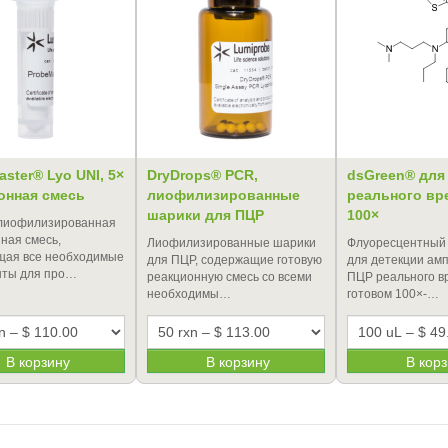
ster® Lyo UNI, 5×
DryDrops® PCR,
dsGreen® для
онная смесь
лиофилизированные
реального вр
шарики для ПЦР
100×
 лиофилизированная
ная смесь,
Лиофилизированные шарики
Флуоресцентный 
щая все необходимые
для ПЦР, содержащие готовую
для детекции ам
нты для про…
реакционную смесь со всеми
ПЦР реального в
необходимы…
готовом 100×-…
В корзину
В корзину
В кор