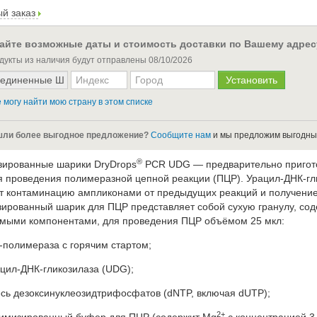
й заказ
айте возможные даты и стоимость доставки по Вашему адрес
дукты из наличия будут отправлены
08/10/2026
 могу найти мою страну в этом списке
ли более выгодное предложение?
Сообщите нам
и мы предложим выгодны
®
ированные шарики DryDrops
PCR UDG — предварительно пригот
я проведения полимеразной цепной реакции (ПЦР). Урацил-ДНК-гли
т контаминацию ампликонами от предыдущих реакций и получение
ированный шарик для ПЦР представляет собой сухую гранулу, со
мыми компонентами, для проведения ПЦР объёмом 25 мкл:
-полимераза с горячим стартом;
цил-ДНК-гликозилаза (UDG);
сь дезоксинуклеозидтрифосфатов (dNTP, включая dUTP);
2+