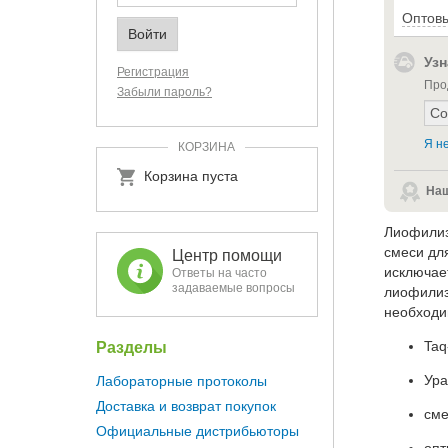
Оптовы
Узн
Регистрация
Про
Забыли пароль?
Я не
КОРЗИНА
Корзина пуста
Наш
Лиофилиз
смеси дл
Центр помощи
исключае
Ответы на часто
задаваемые вопросы
лиофилиз
необходи
Taq
Разделы
Ура
Лабораторные протоколы
Доставка и возврат покупок
сме
Официальные дистрибьюторы