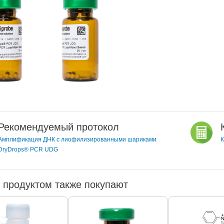
Рекомендуемый протокол
Амплификация ДНК с лиофилизированными шариками
К
DryDrops® PCR UDG
 продуктом также покупают