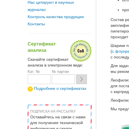
опт
Нас цитируют в научных
журналах
про
Контроль качества продукции
Состав р
Контакты
амплифик
пипетиро
проходит
Сертификат
Шарики п
анализа
(
с флуор
с послед
Скачайте сертификат
анализа в электронном виде:
Для зада
мы реком
Кат. №
№ партии
Лиофилиз
для пост
Подробнее о сертификатах
с картри
Лиофилиз
Мы предл
ПОДПИСКА НА РАССЫЛКУ
Оставайтесь на связи с нами
для получения технической
информации и скидок.