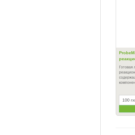
ProbeMa
реакци
Готовая
реакцион
содержа
компоне