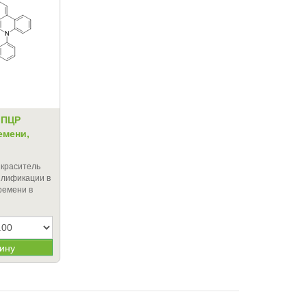
 ПЦР
емени,
краситель
плификации в
ремени в
зину