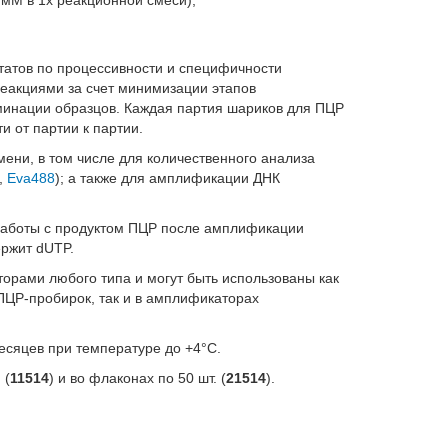
 мМ в 1х реакционной смеси);
татов по процессивности и специфичности
акциями за счет минимизации этапов
минации образцов. Каждая партия шариков для ПЦР
 от партии к партии.
ени, в том числе для количественного анализа
,
Eva488
); а также для амплификации ДНК
работы с продуктом ПЦР после амплификации
ержит dUTP.
рами любого типа и могут быть использованы как
ПЦР-пробирок, так и в амплификаторах
сяцев при температуре до +4°С.
 (
11514
) и во флаконах по 50 шт. (
21514
).