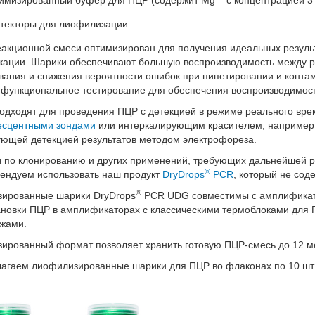
имизированный буфер для ПЦР (содержит Mg
с концентрацией 3
текторы для лиофилизации.
еакционной смеси оптимизирован для получения идеальных резуль
ации. Шарики обеспечивают большую воспроизводимость между ре
вания и снижения вероятности ошибок при пипетировании и конта
 функциональное тестирование для обеспечения воспроизводимости
одходят для проведения ПЦР с детекцией в режиме реального врем
есцентными зондами
или интеркалирующим красителем, например
ующей детекцией результатов методом электрофореза.
ч по клонированию и других применений, требующих дальнейшей 
®
ендуем использовать наш продукт
DryDrops
PCR
, который не сод
®
ированные шарики DryDrops
PCR UDG совместимы с амплификато
ановки ПЦР в амплификаторах с классическими термоблоками для 
джами.
ированный формат позволяет хранить готовую ПЦР-смесь до 12 ме
агаем лиофилизированные шарики для ПЦР во флаконах по 10 шт.