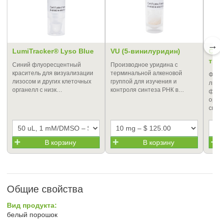
→
LumiTracker® Lyso Blue
VU (5-винилуридин)
CM
тр
Синий флуоресцентный
Производное уридина с
краситель для визуализации
терминальной алкеновой
Флу
лизосом и других клеточных
группой для изучения и
лип
органелл с низк…
контроля синтеза РНК в…
флу
ора
спе
В корзину
В корзину
Общие свойства
Вид продукта:
белый порошок