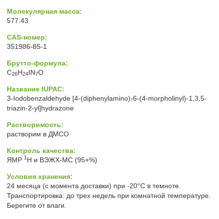
Молекулярная масса:
577.43
CAS-номер:
351986-85-1
Брутто-формула:
C
H
IN
O
26
24
7
Название IUPAC:
3-Iodobenzaldehyde [4-(diphenylamino)-6-(4-morpholinyl)-1,3,5-
triazin-2-yl]hydrazone
Растворимость:
растворим в ДМСО
Контроль качества:
1
ЯМР
H и ВЭЖХ-МС (95+%)
Условия хранения:
24 месяца (с момента доставки) при -20°C в темноте.
Транспортировка: до трех недель при комнатной температуре.
Берегите от влаги.