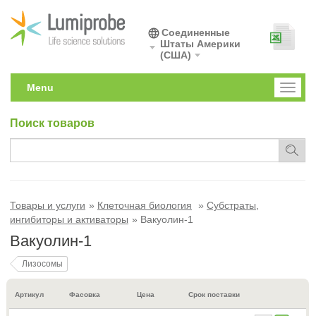
Соединенные
Штаты Америки
(США)
Menu
Toggl
naviga
Поиск товаров
Товары и услуги
Клеточная биология
Субстраты,
ингибиторы и активаторы
Вакуолин-1
Вакуолин-1
Лизосомы
Артикул
Фасовка
Цена
Срок поставки