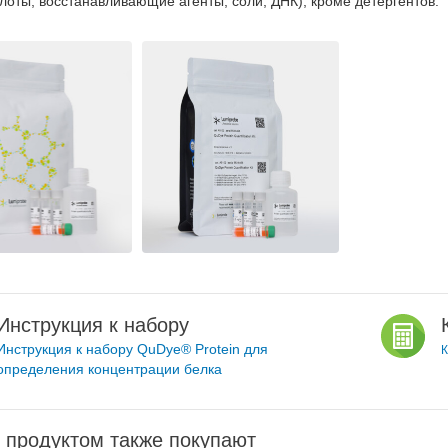
лоты, восстанавливающие агенты, соли, ДНК), кроме детергентов.
Инструкция к набору
Инструкция к набору QuDye® Protein для
К
определения концентрации белка
 продуктом также покупают