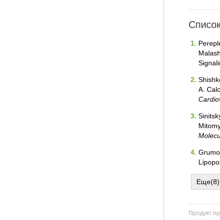
Список
Pereple
Malash
Signal
Shishko
A. Cal
Cardio
Sinitsk
Mitomy
Molecu
Grumov
Lipopo
Еще(8)
Продукт пр