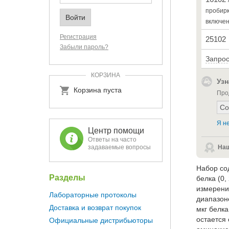
пробир
включе
Регистрация
25102
Забыли пароль?
Запрос
КОРЗИНА
Узн
Корзина пуста
Про
Я не
Центр помощи
Ответы на часто
задаваемые вопросы
Наш
Набор со
Разделы
белка (0,
измерени
Лабораторные протоколы
диапазоне
Доставка и возврат покупок
мкг белк
остается
Официальные дистрибьюторы