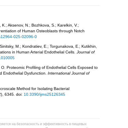
, K.; Aksenov, N.; Bozhkova, S.; Karelkin, V.;
rentiation of Human Osteoblasts through Notch
s12964-025-02096-0
Sinitsky, M.; Kondratiev, E.; Torgunakova, E.; Kutikhin,
ations in Human Arterial Endothelial Cells.
Journal of
11010005
, O. Proteomic Profiling of Endothelial Cells Exposed to
d Endothelial Dysfunction.
International Journal of
roscale Method for Isolating Bacterial
2), 6345. doi:
10.3390/ijms25126345
еряется на безопасность и эффективность в пищевых