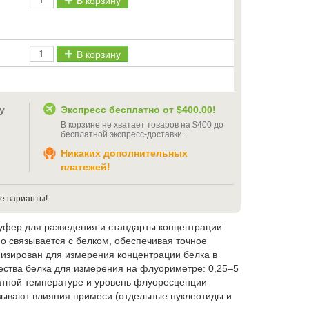
В корзину
В корзину
у
Экспресс бесплатно от
$400.00
!
В корзине не хватает товаров на
$400
до
бесплатной экспресс-доставки
.
Никаких дополнительных
платежей!
е варианты!
уфер для разведения и стандарты концентрации
но связывается с белком, обеспечивая точное
мизирован для измерения концентрации белка в
чества белка для измерения на флуориметре: 0,25–5
натной температуре и уровень флуоресценции
азывают влияния примеси (отдельные нуклеотиды и