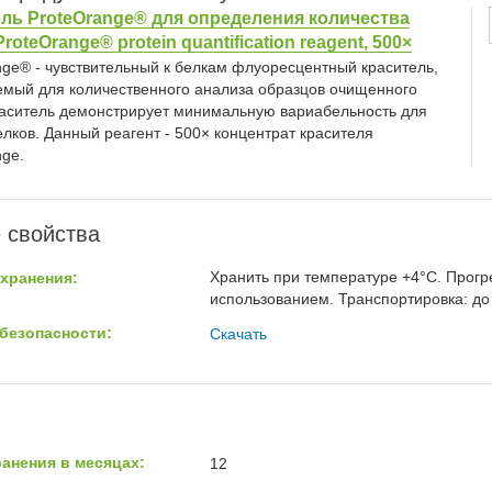
ль ProteOrange® для определения количества
ProteOrange® protein quantification reagent, 500×
nge® - чувствительный к белкам флуоресцентный краситель,
емый для количественного анализа образцов очищенного
раситель демонстрирует минимальную вариабельность для
лков. Данный реагент - 500× концентрат красителя
nge.
 свойства
Хранить при температуре +4°С. Прогр
хранения:
использованием. Транспортировка: до
безопасности:
Скачать
анения в месяцах:
12