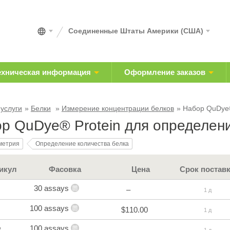
Соединенные Штаты Америки (США)
ехническая информация
Оформление заказов
 услуги
Белки
Измерение концентрации белков
Набор QuDye®
р QuDye® Protein для определени
метрия
Определение количества белка
икул
Фасовка
Цена
Срок постав
30 assays
–
1 д
100 assays
$110.00
1 д
100 assays