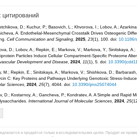
 цитирований
tchikova, D.; Kuchur, P.; Basovich, L.; Khvorova, I.; Lobov, A.; Azarkina
icheva, A. Endothelial-Mesenchymal Crosstalk Drives Osteogenic Diffe
ing.
Cell Communication and Signaling
,
2025
, 23
(1), 100. doi:
10.1186/
va, D.; Lobov, A.; Repkin, E.; Markova, V.; Markova, Y.; Sinitskaya, A.; 
ciprotein Particles Induce Cellular Compartment-Specific Proteome Alter
vascular Development and Disease
,
2024
, 11
(1), 5. doi:
10.3390/jcdd
y, M.; Repkin, E.; Sinitskaya, A.; Markova, V.; Shishkova, D.; Barbarash
cin C: Key Proteins and Pathways Underlying Genotoxic Stress-Induce
lar Sciences
,
2024
, 25
(7), 4044. doi:
10.3390/ijms25074044
, D.; Kostarnoy, A.; Gancheva, P.; Kondratev, A. A Simple and Rapid Mic
lysaccharides.
International Journal of Molecular Sciences
,
2024
, 25
(1
едлагается и продаётся только в исследовательских целях. Продукт не пров