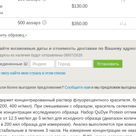
/
1 д
$130.00
ки
ны
500 assays
$350.00
21 д
ить образец
айте возможные даты и стоимость доставки по Вашему адрес
дукты из наличия будут отправлены
08/07/2026
 могу найти мою страну в этом списке
ли более выгодное предложение?
Сообщите нам
и мы предложим выгодны
держит концентрированный раствор флуоресцентного красителя, б
 200, 400 нг/мкл). При смешивании с образцом, краситель селектив
е концентрации исследуемого образца. Набор QuDye Protein опти
 от 12,5 мкг/мл до 5 мг/мл для исходного образца (диапазон коли
а в 200 мкл образца для измерения). Анализ выполняется при ком
 стабильным в течение 3 часов. На измерение концентрации не ок