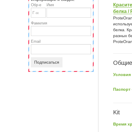
Красите
Обр-е
Имя
белка / 
ProteOra
Фамилия
использу
белка. К
разных бе
Email
ProteOra
Общие
Подписаться
Условия 
Паспорт 
Kit
Время хр