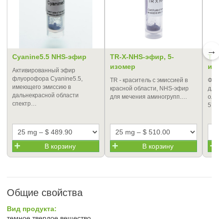
→
Cyanine5.5 NHS-эфир
TR-X-NHS-эфир, 5-
TE
изомер
из
Активированный эфир
флуорофора Cyanine5.5,
TR - краситель с эмиссией в
Фос
имеющего эмиссию в
красной области, NHS-эфир
для
дальнекрасной области
для мечения аминогрупп.…
оли
спектр…
5’-
В корзину
В корзину
Общие свойства
Вид продукта:
темное твердое вещество