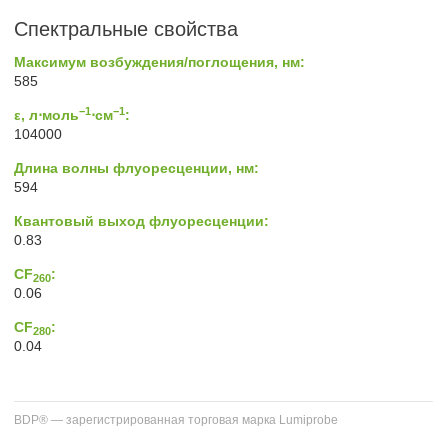
Спектральные свойства
Максимум возбуждения/поглощения, нм:
585
−1
−1
ε, л⋅моль
⋅см
:
104000
Длина волны флуоресценции, нм:
594
Квантовый выход флуоресценции:
0.83
CF
:
260
0.06
CF
:
280
0.04
BDP® — зарегистрированная торговая марка Lumiprobe