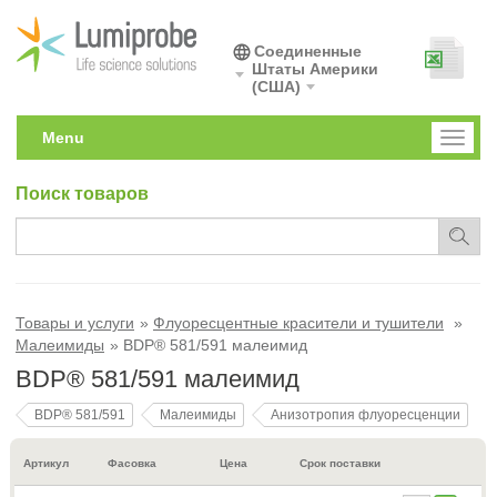
Соединенные
Штаты Америки
(США)
Menu
Toggl
naviga
Поиск товаров
Товары и услуги
Флуоресцентные красители и тушители
Малеимиды
BDP® 581/591 малеимид
BDP® 581/591 малеимид
BDP® 581/591
Малеимиды
Анизотропия флуоресценции
Артикул
Фасовка
Цена
Срок поставки