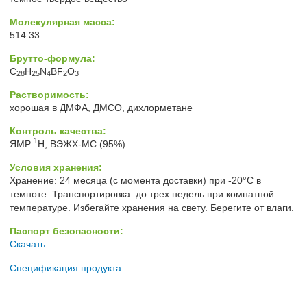
Молекулярная масса:
514.33
Брутто-формула:
C
H
N
BF
O
28
25
4
2
3
Растворимость:
хорошая в ДМФА, ДМСО, дихлорметане
Контроль качества:
1
ЯМР
H, ВЭЖХ-МС (95%)
Условия хранения:
Хранение: 24 месяца (с момента доставки) при -20°C в
темноте. Транспортировка: до трех недель при комнатной
температуре. Избегайте хранения на свету. Берегите от влаги.
Паспорт безопасности:
Скачать
Спецификация продукта