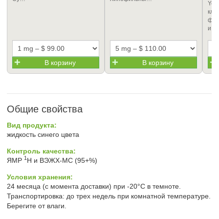
Yel
кле
флу
и…
В корзину
В корзину
Общие свойства
Вид продукта:
жидкость синего цвета
Контроль качества:
1
ЯМР
H и ВЭЖХ-МС (95+%)
Условия хранения:
24 месяца (с момента доставки) при -20°C в темноте.
Транспортировка: до трех недель при комнатной температуре.
Берегите от влаги.