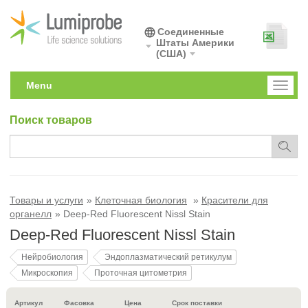
Соединенные
Штаты Америки
(США)
Menu
Toggl
naviga
Поиск товаров
Товары и услуги
Клеточная биология
Красители для
органелл
Deep-Red Fluorescent Nissl Stain
Deep-Red Fluorescent Nissl Stain
Нейробиология
Эндоплазматический ретикулум
Микроскопия
Проточная цитометрия
Артикул
Фасовка
Цена
Срок поставки