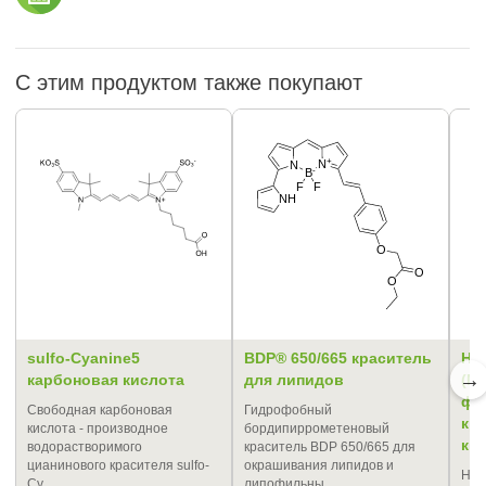
С этим продуктом также покупают
sulfo-Cyanine5
BDP® 650/665 краситель
Ho
→
карбоновая кислота
для липидов
(Nu
фл
Свободная карбоновая
Гидрофобный
кр
кислота - производное
бордипиррометеновый
ки
водорастворимого
краситель BDP 650/665 для
цианинового красителя sulfo-
окрашивания липидов и
Hoe
Cy…
липофильны…