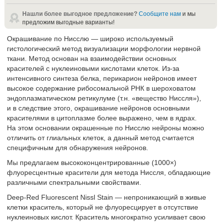
Нашли более выгодное предложение?
Сообщите нам
и мы
предложим выгодные варианты!
Окрашивание по Нисслю — широко используемый
гистологический метод визуализации морфологии нервной
ткани. Метод основан на взаимодействии основных
красителей с нуклеиновыми кислотами клеток. Из-за
интенсивного синтеза белка, перикарион нейронов имеет
высокое содержание рибосомальной РНК в шероховатом
эндоплазматическом ретикулуме (т.н. «вещество Ниссля»),
и в следствие этого, окрашивание нейронов основными
красителями в цитоплазме более выражено, чем в ядрах.
На этом основании окрашенные по Нисслю нейроны можно
отличить от глиальных клеток, а данный метод считается
специфичным для обнаружения нейронов.
Мы предлагаем высококонцентрированные (1000×)
флуоресцентные красители для метода Ниссля, обладающие
различными спектральными свойствами.
Deep-Red Fluorescent Nissl Stain — непроникающий в живые
клетки краситель, который не флуоресцирует в отсутствие
нуклеиновых кислот. Краситель многократно усиливает свою