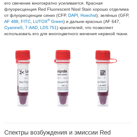
его свечение многократно усиливается. Красная
флуоресценция Red Fluorescent Nissl Stain хорошо отделима
от флуоресценции синих (CFP,
DAPI
,
Hoechst
), зелёных (GFP,
®
AF 488
,
FITC
,
LUTOX
Green
) и дальне-красных (AF 647,
Cyanine5
,
7-AAD
,
LDS 751
) красителей, что позволяет
использовать его для многоцветного мечения нервной ткани.
Спектры возбуждения и эмиссии Red