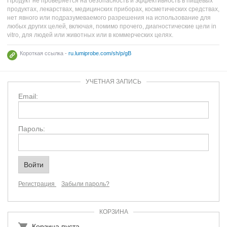
Продукт не проверяется на безопасность и эффективность в пищевых
продуктах, лекарствах, медицинских приборах, косметических средствах,
нет явного или подразумеваемого разрешения на использование для
любых других целей, включая, помимо прочего, диагностические цели in
vitro, для людей или животных или в коммерческих целях.
Короткая ссылка -
ru.lumiprobe.com/sh/p/gB
УЧЕТНАЯ ЗАПИСЬ
Email:
Пароль:
Регистрация
Забыли пароль?
КОРЗИНА
Корзина пуста