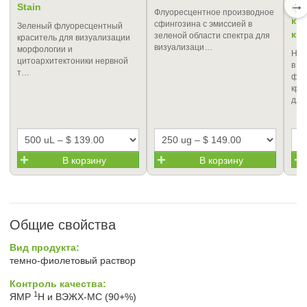
→
Stain
фл
Флуоресцентное производное
кр
сфингозина с эмиссией в
Зеленый флуоресцентный
ки
зеленой области спектра для
краситель для визуализации
визуализаци…
морфологии и
Hoe
цитоархитектоники нервной
в к
т…
флу
кра
дл
В корзину
В корзину
Общие свойства
Вид продукта:
темно-фиолетовый раствор
Контроль качества:
1
ЯМР
H и ВЭЖХ-МС (90+%)