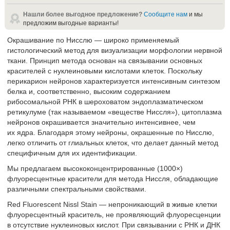
Нашли более выгодное предложение?
Сообщите нам
и мы
предложим выгодные варианты!
Окрашивание по Нисслю — широко применяемый
гистологический метод для визуализации морфологии нервной
ткани. Принцип метода основан на связывании основных
красителей с нуклеиновыми кислотами клеток. Поскольку
перикарион нейронов характеризуется интенсивным синтезом
белка и, соответственно, высоким содержанием
рибосомальной РНК в шероховатом эндоплазматическом
ретикулуме (так называемом «веществе Ниссля»), цитоплазма
нейронов окрашивается значительно интенсивнее, чем
их ядра. Благодаря этому нейроны, окрашенные по Нисслю,
легко отличить от глиальных клеток, что делает данный метод
специфичным для их идентификации.
Мы предлагаем высококонцентрированные (1000×)
флуоресцентные красители для метода Ниссля, обладающие
различными спектральными свойствами.
Red Fluorescent Nissl Stain — непроникающий в живые клетки
флуоресцентный краситель, не проявляющий флуоресценции
в отсутствие нуклеиновых кислот. При связывании с РНК и ДНК