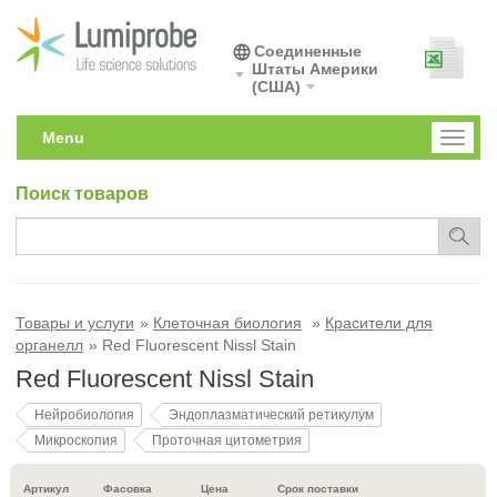
Соединенные
Штаты Америки
(США)
Menu
Toggl
naviga
Поиск товаров
Товары и услуги
Клеточная биология
Красители для
органелл
Red Fluorescent Nissl Stain
Red Fluorescent Nissl Stain
Нейробиология
Эндоплазматический ретикулум
Микроскопия
Проточная цитометрия
Артикул
Фасовка
Цена
Срок поставки