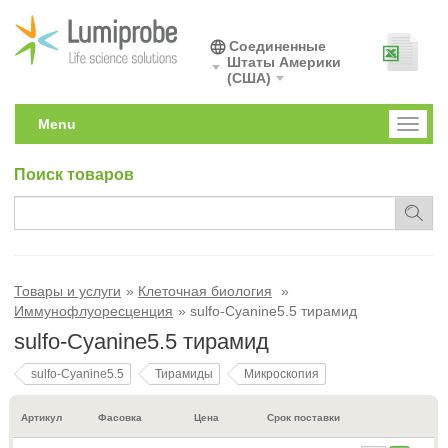
Соединенные
Штаты Америки
(США)
Menu
Toggl
naviga
Поиск товаров
Товары и услуги
Клеточная биология
Иммунофлуоресценция
sulfo-Cyanine5.5 тирамид
sulfo-Cyanine5.5 тирамид
sulfo-Cyanine5.5
Тирамиды
Микроскопия
Артикул
Фасовка
Цена
Срок поставки