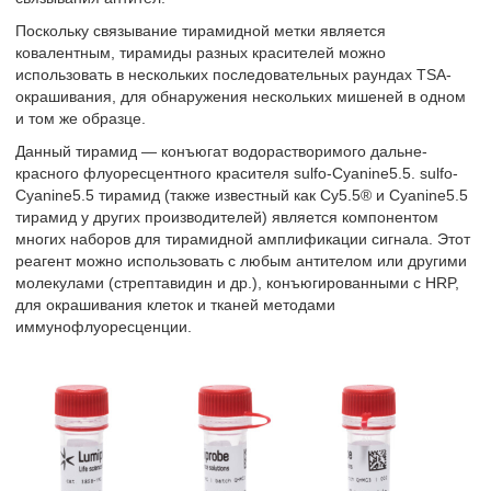
Поскольку связывание тирамидной метки является
ковалентным, тирамиды разных красителей можно
использовать в нескольких последовательных раундах TSA-
окрашивания, для обнаружения нескольких мишеней в одном
и том же образце.
Данный тирамид — конъюгат водорастворимого дальне-
красного флуоресцентного красителя sulfo-Cyanine5.5. sulfo-
Cyanine5.5 тирамид (также известный как Cy5.5® и Cyanine5.5
тирамид у других производителей) является компонентом
многих наборов для тирамидной амплификации сигнала. Этот
реагент можно использовать с любым антителом или другими
молекулами (стрептавидин и др.), конъюгированными с HRP,
для окрашивания клеток и тканей методами
иммунофлуоресценции.