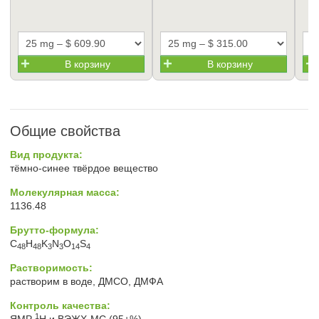
В корзину
В корзину
Общие свойства
Вид продукта:
тёмно-синее твёрдое вещество
Молекулярная масса:
1136.48
Брутто-формула:
C
H
K
N
O
S
48
48
3
3
14
4
Растворимость:
растворим в воде, ДМСО, ДМФА
Контроль качества:
1