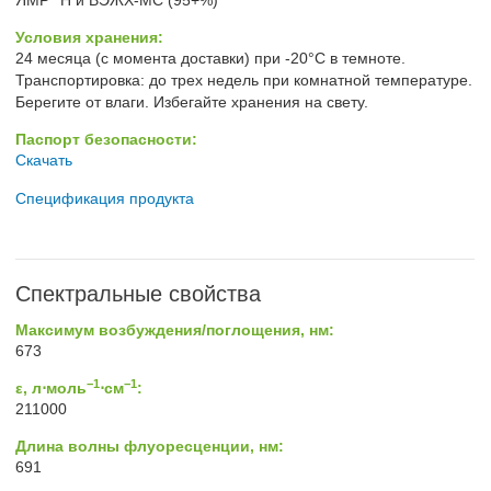
ЯМР
H и ВЭЖХ-МС (95+%)
Условия хранения:
24 месяца (с момента доставки) при -20°C в темноте.
Транспортировка: до трех недель при комнатной температуре.
Берегите от влаги. Избегайте хранения на свету.
Паспорт безопасности:
Скачать
Спецификация продукта
Спектральные свойства
Максимум возбуждения/поглощения, нм:
673
−1
−1
ε, л⋅моль
⋅см
:
211000
Длина волны флуоресценции, нм:
691