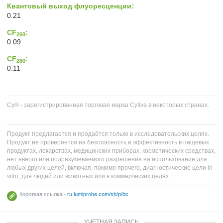
Квантовый выход флуоресценции:
0.21
CF
:
260
0.09
CF
:
280
0.11
Cy® - зарегистрированная торговая марка Cytiva в некоторых странах.
Продукт предлагается и продаётся только в исследовательских целях.
Продукт не проверяется на безопасность и эффективность в пищевых
продуктах, лекарствах, медицинских приборах, косметических средствах,
нет явного или подразумеваемого разрешения на использование для
любых других целей, включая, помимо прочего, диагностические цели in
vitro, для людей или животных или в коммерческих целях.
Короткая ссылка -
ru.lumiprobe.com/sh/p/bc
УЧЕТНАЯ ЗАПИСЬ