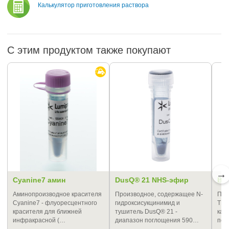
Калькулятор приготовления раствора
С этим продуктом также покупают
→
Cyanine7 амин
DusQ® 21 NHS-эфир
BD
Аминопроизводное красителя
Производное, содержащее N-
Про
Cyanine7 - флуоресцентного
гидроксисукцинимид и
TMR
красителя для ближней
тушитель DusQ® 21 -
кан
инфракрасной (…
диапазон поглощения 590…
под