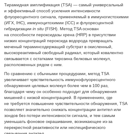
Тирамидная амплификация (TSA) — самый универсальный
и эффективный способ усиления интенсивности
флуоресцентного сигнала, применяемый в иммуногистохимии
(ИГХ, IHC), иммуноцитохимии (ICC) и флуоресцентной
гибридизации
in situ
(FISH). Метод TSA основан
на способности пероксидазы хрена (HRP) в присутствии
низких концентраций пероксида водорода превращать
меченый тираминсодержащий субстрат в окисленный,
высокореактивный свободный радикал, который ковалентно
связывается с остатками тирозина белковых молекул,
расположенных рядом с ним.
По сравнению с обычными процедурами, метод TSA
увеличивает чувствительность иммунофлуоресцентного
обнаружения целевых молекул более чем в 100 раз,
благодаря чему он особенно подходит для обнаружения
мишеней с низкой концентрацией. В применениях, где
не требуется повышение чувствительности обнаружения, TSA
позволяет значительно снижать концентрации антител или
зондов без потери интенсивности сигнала, и тем самым
уменьшать фоновое окрашивание, возникающее из-за
перекрестной реактивности или неспецифического
связывания антител.