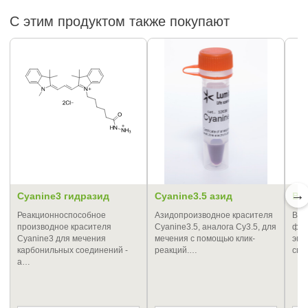
С этим продуктом также покупают
→
Cyanine3 гидразид
Cyanine3.5 азид
BD
Реакционноспособное
Азидопроизводное красителя
BDP
производное красителя
Cyanine3.5, аналога Cy3.5, для
фот
Cyanine3 для мечения
мечения с помощью клик-
эми
карбонильных соединений -
реакций.…
спе
а…