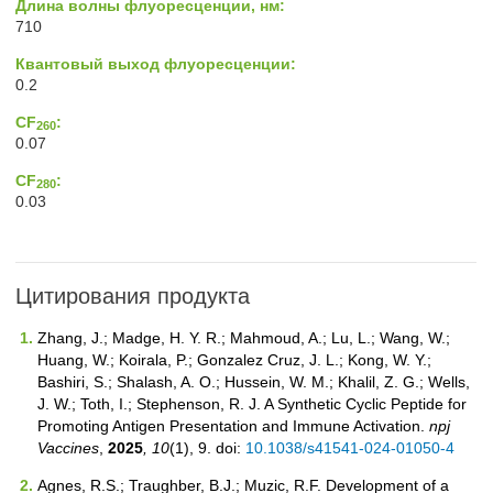
Длина волны флуоресценции, нм:
710
Квантовый выход флуоресценции:
0.2
CF
:
260
0.07
CF
:
280
0.03
Цитирования продукта
Zhang, J.; Madge, H. Y. R.; Mahmoud, A.; Lu, L.; Wang, W.;
Huang, W.; Koirala, P.; Gonzalez Cruz, J. L.; Kong, W. Y.;
Bashiri, S.; Shalash, A. O.; Hussein, W. M.; Khalil, Z. G.; Wells,
J. W.; Toth, I.; Stephenson, R. J. A Synthetic Cyclic Peptide for
Promoting Antigen Presentation and Immune Activation.
npj
Vaccines
,
2025
, 10
(1), 9. doi:
10.1038/s41541-024-01050-4
Agnes, R.S.; Traughber, B.J.; Muzic, R.F. Development of a