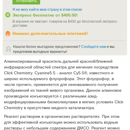
Я не могу найти мою страну в этом списке
Экспресс бесплатно от
$400.00
!
В корзине не хватает товаров на
$400
до бесплатной экспресс-
доставки
.
Никаких дополнительных платежей!
Нашли более выгодное предложение?
Сообщите нам
и мы
предложим выгодные варианты!
Алкинилированный краситель дальней красной/ближней
инфракрасной областей спектра для мечения посредством
Click Chemistry. Cyanine5.5 - аналог Cy5.5®, известного и
широко используемого флуорофора. Этот флуорофор, в
числе прочего, применяется для неинвазивного получения
изображений из тканей живого организма. Данное алкиновое
производное конъюгируется с различными азид-
модифицированными биомолекулами в мягких условиях Click
Chemistry в присутствии медного катализатора.
Реагент растворим в органических растворителях. При этом
для эффективной конъюгации можно использовать водные
растворы с небольшим содержанием ДМСО. Реагент можно