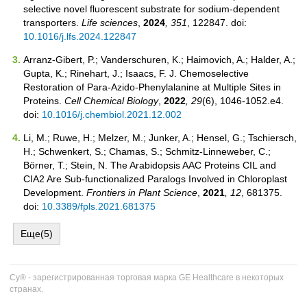
selective novel fluorescent substrate for sodium-dependent
transporters.
Life sciences
,
2024
, 351
, 122847. doi:
10.1016/j.lfs.2024.122847
Arranz-Gibert, P.; Vanderschuren, K.; Haimovich, A.; Halder, A.;
Gupta, K.; Rinehart, J.; Isaacs, F. J. Chemoselective
Restoration of Para-Azido-Phenylalanine at Multiple Sites in
Proteins.
Cell Chemical Biology
,
2022
, 29
(6), 1046-1052.e4.
doi:
10.1016/j.chembiol.2021.12.002
Li, M.; Ruwe, H.; Melzer, M.; Junker, A.; Hensel, G.; Tschiersch,
H.; Schwenkert, S.; Chamas, S.; Schmitz-Linneweber, C.;
Börner, T.; Stein, N. The Arabidopsis AAC Proteins CIL and
CIA2 Are Sub-functionalized Paralogs Involved in Chloroplast
Development.
Frontiers in Plant Science
,
2021
, 12
, 681375.
doi:
10.3389/fpls.2021.681375
Еще(5)
Cy® - зарегистрированная торговая марка GE Healthcare в некоторых
странах.