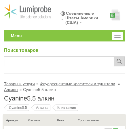
Соединенные
Штаты Америки
(США)
Menu
Toggl
naviga
Поиск товаров
Товары и услуги
Флуоресцентные красители и тушители
Алкины
Cyanine5.5 алкин
Cyanine5.5 алкин
Cyanine5.5
Алкины
Клик-химия
Артикул
Фасовка
Цена
Срок поставки