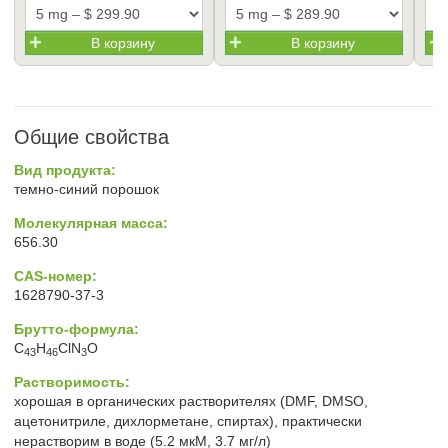
В корзину
В корзину
Общие свойства
Вид продукта:
темно-синий порошок
Молекулярная масса:
656.30
CAS-номер:
1628790-37-3
Брутто-формула:
C
H
ClN
O
43
46
3
Растворимость:
хорошая в органических растворителях (DMF, DMSO,
ацетонитриле, дихлорметане, спиртах), практически
нерастворим в воде (5.2 мкМ, 3.7 мг/л)