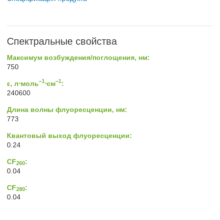
Спектральные свойства
Максимум возбуждения/поглощения, нм:
750
−1
−1
ε, л⋅моль
⋅см
:
240600
Длина волны флуоресценции, нм:
773
Квантовый выход флуоресценции:
0.24
CF
:
260
0.04
CF
:
280
0.04