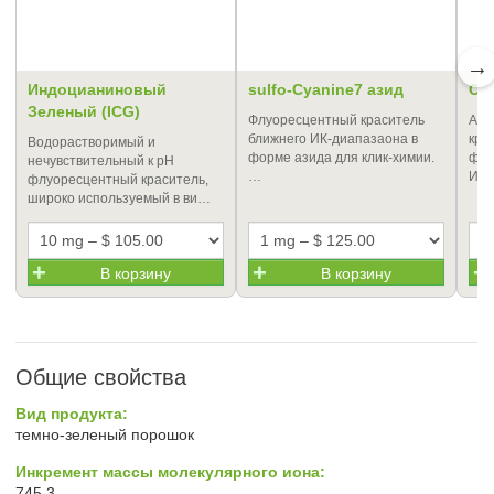
→
Индоцианиновый
sulfo-Cyanine7 азид
Cya
Зеленый (ICG)
Флуоресцентный краситель
Алк
ближнего ИК-диапазаона в
кра
Водорастворимый и
форме азида для клик-химии.
флу
нечувствительный к рН
…
ИК-
флуоресцентный краситель,
широко используемый в ви…
В корзину
В корзину
Общие свойства
Вид продукта:
темно-зеленый порошок
Инкремент массы молекулярного иона:
745.3