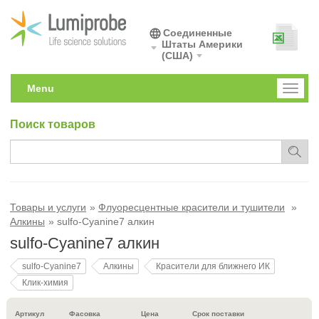
Соединенные
Штаты Америки
(США)
Menu
Toggl
naviga
Поиск товаров
Товары и услуги
Флуоресцентные красители и тушители
Алкины
sulfo-Cyanine7 алкин
sulfo-Cyanine7 алкин
sulfo-Cyanine7
Алкины
Красители для ближнего ИК
Клик-химия
Артикул
Фасовка
Цена
Срок поставки