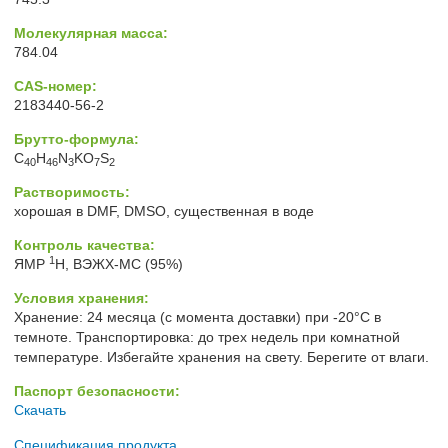
Молекулярная масса:
784.04
CAS-номер:
2183440-56-2
Брутто-формула:
C
H
N
KO
S
40
46
3
7
2
Растворимость:
хорошая в DMF, DMSO, существенная в воде
Контроль качества:
1
ЯМР
H, ВЭЖХ-МС (95%)
Условия хранения:
Хранение: 24 месяца (с момента доставки) при -20°C в
темноте. Транспортировка: до трех недель при комнатной
температуре. Избегайте хранения на свету. Берегите от влаги.
Паспорт безопасности:
Скачать
Спецификация продукта