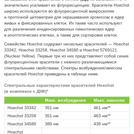
значительно усиливает их флуоресценцию. Красители Hoechst
широко используются во флуоресцентной микроскопии
и проточной цитометрии для окрашивания хромосом и ядер
живых и фиксированных клеток. Их также часто используют
для различения конденсированных пикнотических ядер
в апоптотических клетках, а также для сортировки клеток.
Семейство Hoechst содержит несколько красителей — Hoechst
33342, Hoechst 33258, Hoechst 34580 и Hoechst S769121
(Nuclear Yellow). Первые три из них представляют собой синие
флуоресцентные красители с немного различающимися
спектральными свойствами. Спектры возбуждения/эмиссии
красителей Hoechst приведены в таблице ниже.
Спектральные характеристики красителей Hoechst
(в комплексе с ДНК)*
Макс. возбуждения
Макс. эмиссии
Hoechst 33342
351 нм
461 нм**
Hoechst 33258
351 нм
463 нм**
Hoechst 34580
380 нм
438 нм**
Hoechst