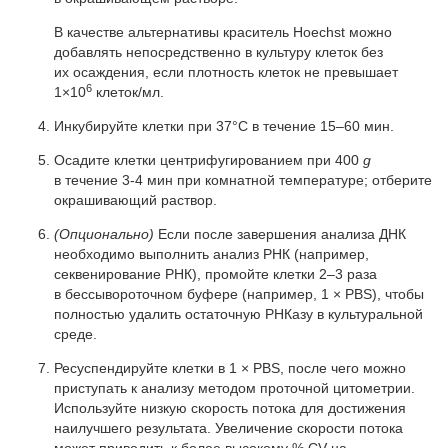
В качестве альтернативы краситель Hoechst можно
добавлять непосредственно в культуру клеток без
их осаждения, если плотность клеток не превышает
6
1×10
клеток/мл.
Инкубируйте клетки при 37°C в течение 15–60 мин.
Осадите клетки центрифугированием при 400
g
в течение 3-4 мин при комнатной температуре; отберите
окрашивающий раствор.
(Опционально)
Если после завершения анализа ДНК
необходимо выполнить анализ РНК (например,
секвенирование РНК), промойте клетки 2–3 раза
в бессывороточном буфере (например, 1 × PBS), чтобы
полностью удалить остаточную РНКазу в культуральной
среде.
Ресуспендируйте клетки в 1 × PBS, после чего можно
приступать к анализу методом проточной цитометрии.
Используйте низкую скорость потока для достижения
наилучшего результата. Увеличение скорости потока
может приводить к более высокому % CV на