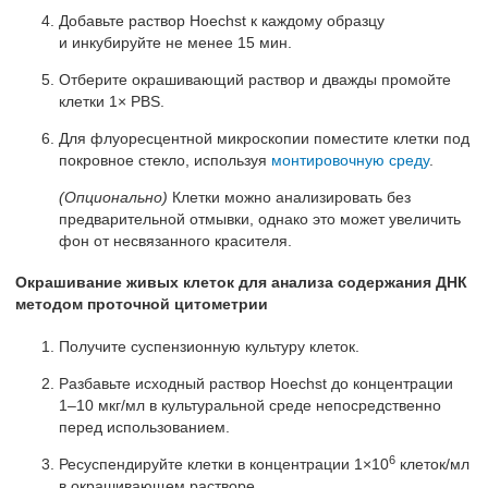
Добавьте раствор Hoechst к каждому образцу
и инкубируйте не менее 15 мин.
Отберите окрашивающий раствор и дважды промойте
клетки 1× PBS.
Для флуоресцентной микроскопии поместите клетки под
покровное стекло, используя
монтировочную среду
.
(Опционально)
Клетки можно анализировать без
предварительной отмывки, однако это может увеличить
фон от несвязанного красителя.
Окрашивание живых клеток для анализа содержания ДНК
методом проточной цитометрии
Получите суспензионную культуру клеток.
Разбавьте исходный раствор Hoechst до концентрации
1–10 мкг/мл в культуральной среде непосредственно
перед использованием.
6
Ресуспендируйте клетки в концентрации 1×10
клеток/мл
в окрашивающем растворе.