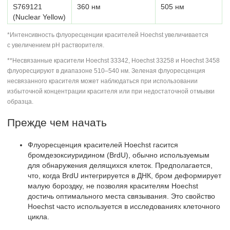
S769121
360 нм
505 нм
(Nuclear Yellow)
*Интенсивность флуоресценции красителей Hoechst увеличивается
с увеличением pH растворителя.
**Несвязанные красители Hoechst 33342, Hoechst 33258 и Hoechst 3458
флуоресцируют в диапазоне 510–540 нм. Зеленая флуоресценция
несвязанного красителя может наблюдаться при использовании
избыточной концентрации красителя или при недостаточной отмывки
образца.
Прежде чем начать
Флуоресценция красителей Hoechst гасится
бромдезоксиуридином (BrdU), обычно используемым
для обнаружения делящихся клеток. Предполагается,
что, когда BrdU интегрируется в ДНК, бром деформирует
малую бороздку, не позволяя красителям Hoechst
достичь оптимального места связывания. Это свойство
Hoechst часто используется в исследованиях клеточного
цикла.