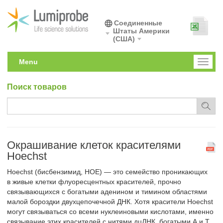
Соединенные
Штаты Америки
(США)
Menu
Toggl
naviga
Поиск товаров
Окрашивание клеток красителями
Hoechst
Hoechst (бисбензимид, HOE) — это семейство проникающих
в живые клетки флуоресцентных красителей, прочно
связывающихся с богатыми аденином и тимином областями
малой бороздки двухцепочечной ДНК. Хотя красители Hoechst
могут связываться со всеми нуклеиновыми кислотами, именно
связывание этих красителей с нитями дцДНК, богатыми А и Т,