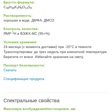
Брутто-формула:
C
H
K
N
O
S
38
49
3
6
13
4
Растворимость:
хорошая в воде, ДМФА, ДМСО
Контроль качества:
1
ЯМР
H и ВЭЖХ-МС (95+%)
Условия хранения:
24 месяца (с момента доставки) при -20°C в темноте.
Транспортировка: до трех недель при комнатной температуре.
Берегите от влаги. Избегайте хранения на свету.
Паспорт безопасности:
Скачать
Спецификация продукта
Спектральные свойства
Максимум возбуждения/поглощения, нм: