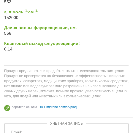
552
−1
−1
ε, л⋅моль
⋅см
:
152000
Длина волны флуоресценции, нм:
566
Квантовый выход флуоресценции:
0.14
Продукт предлагается и продаётся только в исследовательских целях.
Продукт не проверяется на безопасность и эффективность в пищевых
продуктах, лекарствах, медицинских приборах, косметических средствах,
нет явного или подразумеваемого разрешения на использование для
любых других целей, включая, помимо прочего, диагностические цели in
vitro, для людей или животных или в коммерческих целях.
Короткая ссылка -
ru.lumiprobe.com/sh/p/aq
УЧЕТНАЯ ЗАПИСЬ
Email: