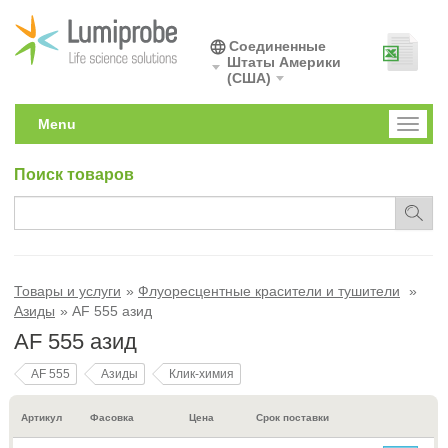
Соединенные
Штаты Америки
(США)
Menu
Toggl
naviga
Поиск товаров
Товары и услуги
Флуоресцентные красители и тушители
Азиды
AF 555 азид
AF 555 азид
AF 555
Азиды
Клик-химия
Артикул
Фасовка
Цена
Срок поставки