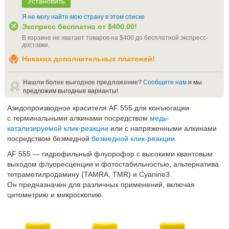
Я не могу найти мою страну в этом списке
Экспресс бесплатно от
$400.00
!
В корзине не хватает товаров на
$400
до бесплатной экспресс-
доставки
.
Никаких дополнительных платежей!
Нашли более выгодное предложение?
Сообщите нам
и мы
предложим выгодные варианты!
Азидопроизводное красителя AF 555 для конъюгации
с терминальными алкинами посредством
медь-
катализируемой клик-реакции
или с напряженными алкинами
посредством безмедной
безмедной клик-реакции
.
AF 555 — гидрофильный флуорофор с высокими квантовым
выходом флуоресценции и фотостабильностью, альтернатива
тетраметилродамину (TAMRA, TMR) и Cyanine3.
Он предназначен для различных применений, включая
цитометрию и микроскопию.