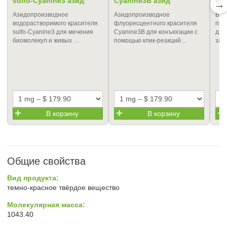
sulfo-Cyanine3 азид
Cyanine3B азид
Би
→
Азидопроизводное
Азидопроизводное
Био
водорастворимого красителя
флуоресцентного красителя
про
sulfo-Cyanine3 для мечения
Cyanine3B для конъюгации с
для
биомолекул и живых …
помощью клик-реакций…
зат
В корзину
В корзину
Общие свойства
Вид продукта:
темно-красное твёрдое вещество
Молекулярная масса:
1043.40