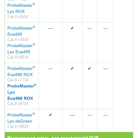
®
ProbeMaster
Lyo ROX
Cat.# •0114
®
ProbeMaster
—
✔
—
—
Eva488
Cat.# •7614
®
ProbeMaster
Lyo Eva488
Cat.# •0614
®
ProbeMaster
—
✔
✔
—
Eva488 ROX
Cat.# •7714
®
ProbeMaster
Lyo
Eva488 ROX
Cat.# •0714
®
ProbeMaster
✔
—
—
—
Lyo dsGreen
Cat.# •0814
Реакционная смесь для стандартной ПЦР