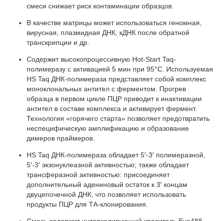
смеси снижает риск контаминации образцов.
В качестве матрицы может использоваться геномная,
вирусная, плазмидная ДНК, кДНК после обратной
транскрипции и др.
Cодержит высокопроцессивную Hot-Start Taq-
полимеразу с активацией 5 мин при 95°С. Используемая
HS Taq ДНК-полимераза представляет собой комплекс
моноклональных антител с ферментом. Прогрев
образца в первом цикле ПЦР приводит к инактивации
антител в составе комплекса и активирует фермент.
Технология «горячего старта» позволяет предотвратить
неспецифическую амплификацию и образование
димеров праймеров.
HS Taq ДНК-полимераза обладает 5′-3′ полимеразной,
5′-3′ экзонуклеазной активностью; также обладает
трансферазной активностью: присоединяет
дополнительный адениновый остаток к 3′ концам
двуцепочечной ДНК, что позволяет использовать
продукты ПЦР для ТА-клонирования.
Смесь содержит интеркалирующий краситель Eva488.