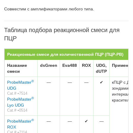
Совместим с амплификаторами любого типа.
Таблица подбора реакционной смеси для
ПЦР
Реакционные смеси для количественной ПЦР (ПЦР-РВ)
Название
dsGreen
Eva488
ROX
UDG,
Применен
смеси
dUTP
®
ProbeMaster
—
—
—
✔
кПЦР с ДН
UDG
зондами и
Cat.# •7514
интеркал
®
ProbeMaster
красителе
Lyo UDG
Cat.# •0514
®
ProbeMaster
—
—
✔
—
ROX
Cat.# •7114