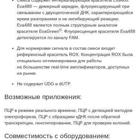
Eva488 — димерный акридин, флуоресцирующий при
связывании с двухцепочечной ДНК, характеризующийся
ярким разгоранием и не ингибирующий реакцию.
Eva488 является полным структурным аналогом
®
красителя EvaGreen
. Флуоресценция красителя Eva488
детектируется по каналу FAM.
Для нормировки сигнала в состав смеси входит
референсный краситель ROX. Концентрация ROX была
специально оптимизирована для работы
на большинстве real-time амплификаторов, доступных
на рынке.
Не содержит UDG и dUTP.
Возможные приложения:
ПЦР в режиме реального времени, ПЦР с детекцией методом
электрофореза, ПЦР с образцами кДНК после обратной
транскрипции, генотипирование, ПЦР для проверки колоний.
Совместимость с оборудованием: