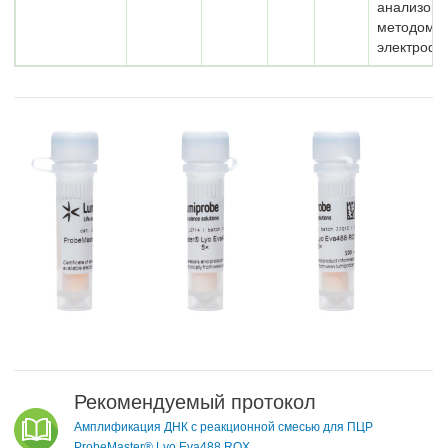
анализом
методом г
электрофо
Рекомендуемый протокол
Амплификация ДНК с реакционной смесью для ПЦР
ProbeMaster® Lyo Eva488 ROX