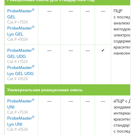
®
ProbeMaster
—
—
—
—
ПЦР
GEL
с послед
Cat.# •7024
анализом
®
ProbeMaster
методом г
Lyo GEL
электрофо
Cat.# •0024
содержит
краситель
®
ProbeMaster
—
—
—
✔
нанесения
GEL UDG
Cat.# •7524
®
ProbeMaster
Lyo GEL UDG
Cat.# •0524
Универсальная реакционная смесь
®
ProbeMaster
—
—
—
—
кПЦР с ДН
UNI
зондами/
Cat.# •7534
интеркал
®
ProbeMaster
красителе
Lyo UNI
стандартн
Cat.# •0534
с послед