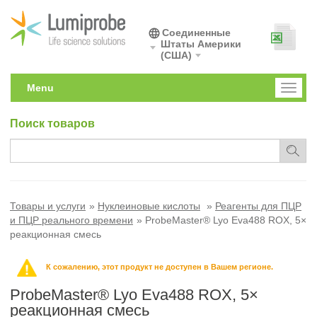
Соединенные
Штаты Америки
(США)
Menu
Toggl
naviga
Поиск товаров
Товары и услуги
Нуклеиновые кислоты
Реагенты для ПЦР
и ПЦР реального времени
ProbeMaster® Lyo Eva488 ROX, 5×
реакционная смесь
К сожалению, этот продукт не доступен в Вашем регионе.
ProbeMaster® Lyo Eva488 ROX, 5×
реакционная смесь