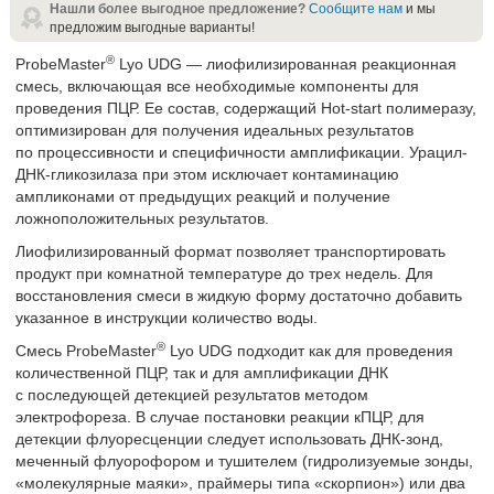
Нашли более выгодное предложение?
Сообщите нам
и мы
предложим выгодные варианты!
®
ProbeMaster
Lyo UDG — лиофилизированная реакционная
смесь, включающая все необходимые компоненты для
проведения ПЦР. Ее состав, содержащий Hot-start полимеразу,
оптимизирован для получения идеальных результатов
по процессивности и специфичности амплификации. Урацил-
ДНК-гликозилаза при этом исключает контаминацию
ампликонами от предыдущих реакций и получение
ложноположительных результатов.
Лиофилизированный формат позволяет транспортировать
продукт при комнатной температуре до трех недель. Для
восстановления смеси в жидкую форму достаточно добавить
указанное в инструкции количество воды.
®
Смесь ProbeMaster
️ Lyo UDG подходит как для проведения
количественной ПЦР, так и для амплификации ДНК
с последующей детекцией результатов методом
электрофореза. В случае постановки реакции кПЦР, для
детекции флуоресценции следует использовать ДНК-зонд,
меченный флуорофором и тушителем (гидролизуемые зонды,
«молекулярные маяки», праймеры типа «скорпион») или два