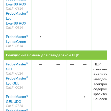
Eva488 ROX
Cat.# •7714
®
ProbeMaster
Lyo
Eva488 ROX
Cat.# •0714
®
ProbeMaster
✔
—
—
—
Lyo dsGreen
Cat.# •0814
Реакционная смесь для стандартной ПЦР
®
ProbeMaster
—
—
—
—
ПЦР
GEL
с послед
Cat.# •7024
анализом
®
ProbeMaster
методом г
Lyo GEL
электрофо
Cat.# •0024
содержит
краситель
®
ProbeMaster
—
—
—
✔
нанесения
GEL UDG
Cat.# •7524
®
ProbeMaster