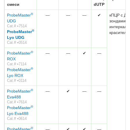
смеси
dUTP
®
ProbeMaster
—
—
—
✔
кПЦР с ДН
UDG
зондами и
Cat.# •7514
интеркал
®
ProbeMaster
красителе
Lyo UDG
Cat.# •0514
®
ProbeMaster
—
—
✔
—
ROX
Cat.# •7114
®
ProbeMaster
Lyo ROX
Cat.# •0114
®
ProbeMaster
—
✔
—
—
Eva488
Cat.# •7614
®
ProbeMaster
Lyo Eva488
Cat.# •0614
®
ProbeMaster
—
✔
✔
—