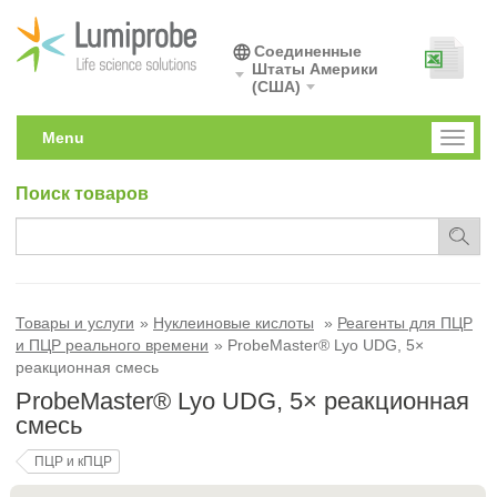
Соединенные
Штаты Америки
(США)
Menu
Toggl
naviga
Поиск товаров
Товары и услуги
Нуклеиновые кислоты
Реагенты для ПЦР
и ПЦР реального времени
ProbeMaster® Lyo UDG, 5×
реакционная смесь
ProbeMaster® Lyo UDG, 5× реакционная
смесь
ПЦР и кПЦР