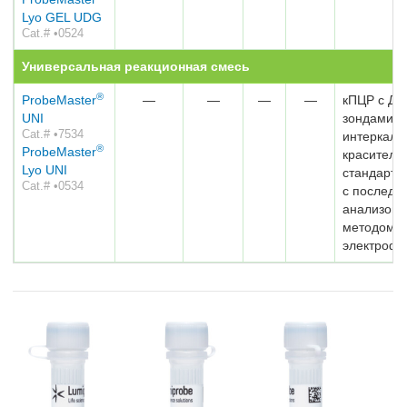
Lyo GEL UDG
Cat.# •0524
Универсальная реакционная смесь
®
ProbeMaster
—
—
—
—
кПЦР с ДН
UNI
зондами/
Cat.# •7534
интеркал
®
ProbeMaster
красителе
Lyo UNI
стандартн
Cat.# •0534
с послед
анализом
методом г
электрофо