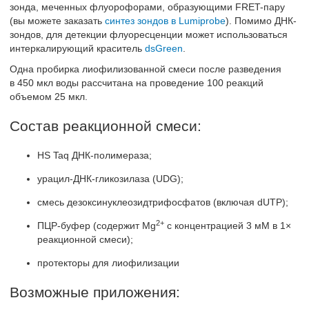
зонда, меченных флуорофорами, образующими FRET-пару
(вы можете заказать
синтез зондов в Lumiprobe
). Помимо ДНК-
зондов, для детекции флуоресценции может использоваться
интеркалирующий краситель
dsGreen
.
Одна пробирка лиофилизованной смеси после разведения
в 450 мкл воды рассчитана на проведение 100 реакций
объемом 25 мкл.
Состав реакционной смеси:
HS Taq ДНК-полимераза;
урацил-ДНК-гликозилаза (UDG);
смесь дезоксинуклеозидтрифосфатов (включая dUTP);
2+
ПЦР-буфер (содержит Mg
с концентрацией 3 мМ в 1×
реакционной смеси);
протекторы для лиофилизации
Возможные приложения: