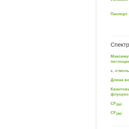
Паспорт 
Спектр
Максиму
поглощен
ε, л⋅мол
Длина в
Квантов
флуорес
CF
:
260
CF
:
280