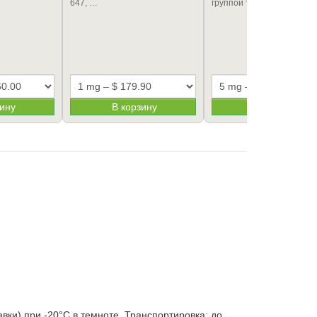
647, …
группой тран…
зину
В корзину
В корзину
вки) при -20°C в темноте. Транспортировка: до