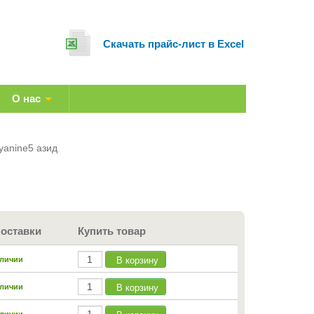
Cкачать прайс-лист в Excel
О нас
Cyanine5 азид
поставки
Купить товар
В корзину
аличии
В корзину
аличии