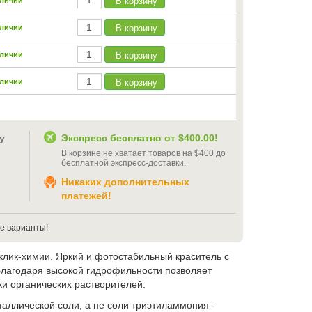
В корзину
аличии
В корзину
аличии
В корзину
аличии
В корзину
аличии
у
Экспресс бесплатно от
$400.00
!
В корзине не хватает товаров на
$400
до
бесплатной экспресс-доставки
.
Никаких дополнительных
платежей!
е варианты!
клик-химии. Яркий и фотостабильный краситель с
Благодаря высокой гидрофильности позволяет
и органических растворителей.
таллической соли, а не соли триэтиламмония -