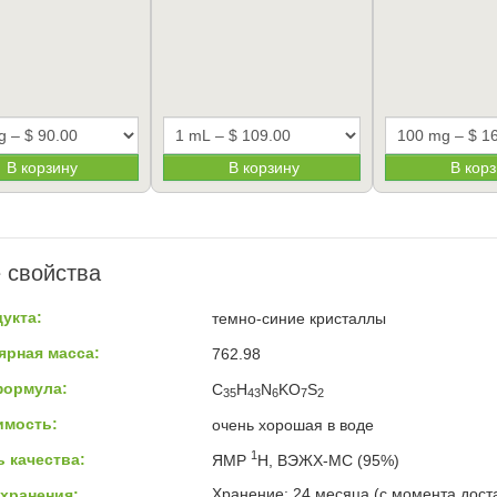
В корзину
В корзину
В кор
 свойства
укта:
темно-синие кристаллы
ярная масса:
762.98
формула:
C
H
N
KO
S
35
43
6
7
2
имость:
очень хорошая в воде
1
 качества:
ЯМР
H, ВЭЖХ-МС (95%)
Хранение: 24 месяца (с момента доста
хранения: