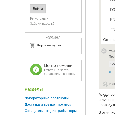
D3
Регистрация
E3
Забыли пароль?
F3
КОРЗИНА
Оптовы
Корзина пуста
Узн
Про
Центр помощи
Ответы на часто
Я не
задаваемые вопросы
Наш
Разделы
Азидопро
Лабораторные протоколы
флуоресц
Доставка и возврат покупок
проводит
Официальные дистрибьюторы
В отличие