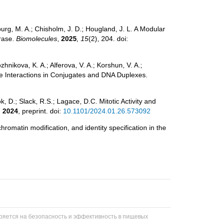
burg, M. A.; Chisholm, J. D.; Hougland, J. L. A Modular
rase.
Biomolecules
,
2025
, 15
(2), 204. doi:
ozhnikova, K. A.; Alferova, V. A.; Korshun, V. A.;
 Interactions in Conjugates and DNA Duplexes.
k, D.; Slack, R.S.; Lagace, D.C. Mitotic Activity and
,
2024
, preprint. doi:
10.1101/2024.01.26.573092
hromatin modification, and identity specification in the
еряется на безопасность и эффективность в пищевых