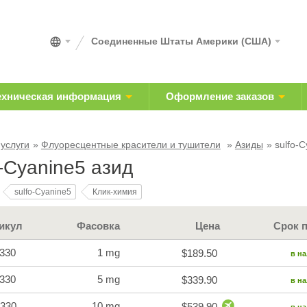
Соединенные Штаты Америки (США)
ехническая информация
Оформление заказов
 услуги
Флуоресцентные красители и тушители
Азиды
sulfo-
o-Cyanine5 азид
sulfo-Cyanine5
Клик-химия
икул
Фасовка
Цена
Срок 
330
1 mg
$189.50
в н
330
5 mg
$339.90
в н
330
10 mg
$539.90