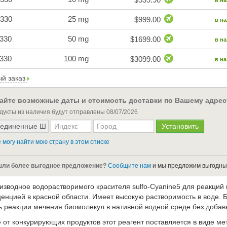
в н
330
25 mg
$999.00
в н
330
50 mg
$1699.00
в н
330
100 mg
$3099.00
в н
й заказ
айте возможные даты и стоимость доставки по Вашему адрес
дукты из наличия будут отправлены
08/07/2026
 могу найти мою страну в этом списке
ли более выгодное предложение?
Сообщите нам
и мы предложим выгодны
изводное водорастворимого красителя sulfo-Cyanine5 для реакций 
енцией в красной области. Имеет высокую растворимость в воде. 
ь реакции мечения биомолекул в нативной водной среде без добавк
 от конкурирующих продуктов этот реагент поставляется в виде ме