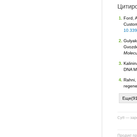
Цитиро
Ford, A
Custom
10.33
Gulyak,
Gvozde
Molecu
Kalinin
DNA Ma
Rahni, 
regene
Еще(91
Cy® — заре
Продукт пр