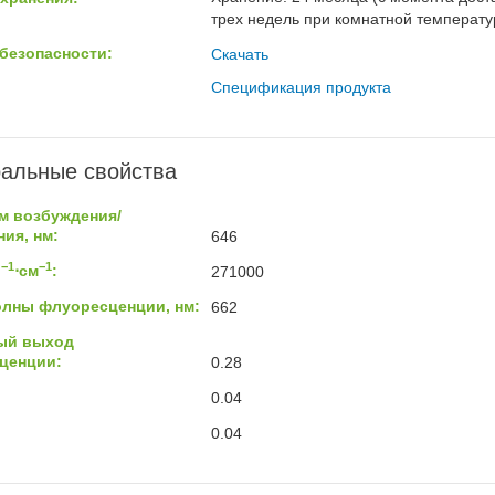
трех недель при комнатной температур
безопасности:
Скачать
Спецификация продукта
альные свойства
м возбуждения/
ия, нм:
646
−1
−1
ь
⋅см
:
271000
олны флуоресценции, нм:
662
ый выход
ценции:
0.28
0.04
0.04