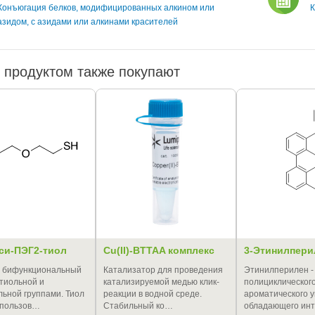
Конъюгация белков, модифицированных алкином или
К
азидом, с азидами или алкинами красителей
 продуктом также покупают
си-ПЭГ2-тиол
Cu(II)-BTTAA комплекс
3-Этинилпери
й бифункциональный
Катализатор для проведения
Этинилперилен -
 тиольной и
катализируемой медью клик-
полициклическог
льной группами. Тиол
реакции в водной среде.
ароматического у
спользов…
Стабильный ко…
обладающего ин