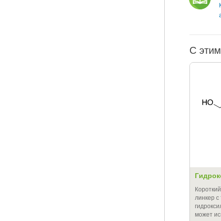
С этим
Гидрок
Коротки
линкер с
гидрокси
может и