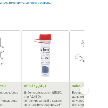
алькулятор приготовления раствора
лен
AF 647 ДБЦО
sulfo-Cyanine5 ТЦО
→
 производное
Дибензоциклооктин (ДБЦО,
Водорастворимый
о
или АДИБО),
дальнекрасный
глеводорода,
конъюгированный с дальне-
флуоресцентный красите
те…
красным флуорофором AF
функционализированный