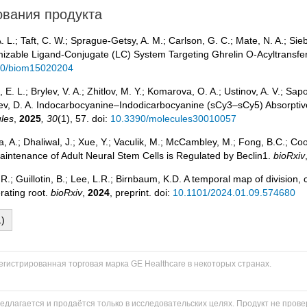
вания продукта
. L.; Taft, C. W.; Sprague-Getsy, A. M.; Carlson, G. C.; Mate, N. A.; Sie
izable Ligand-Conjugate (LC) System Targeting Ghrelin O-Acyltransfe
90/biom15020204
 E. L.; Brylev, V. A.; Zhitlov, M. Y.; Komarova, O. A.; Ustinov, A. V.; Sap
v, D. A. Indocarbocyanine–Indodicarbocyanine (sCy3–sCy5) Absorptive
les
,
2025
, 30
(1), 57. doi:
10.3390/molecules30010057
a, A.; Dhaliwal, J.; Xue, Y.; Vaculik, M.; McCambley, M.; Fong, B.C.; Coo
intenance of Adult Neural Stem Cells is Regulated by Beclin1.
bioRxiv
R.; Guillotin, B.; Lee, L.R.; Birnbaum, K.D. A temporal map of division, c
rating root.
bioRxiv
,
2024
, preprint. doi:
10.1101/2024.01.09.574680
)
гистрированная торговая марка GE Healthcare в некоторых странах.
едлагается и продаётся только в исследовательских целях. Продукт не пров