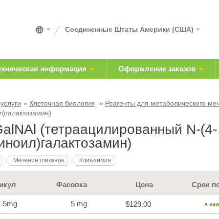
Соединенные Штаты Америки (США)
ехническая информация
Оформление заказов
 услуги
Клеточная биология
Реагенты для метаболического ме
л)галактозамин)
alNAl (тетраацилированный N-(4-
иноил)галактозамин)
Мечение гликанов
Клик-химия
икул
Фасовка
Цена
Срок п
7-5mg
5 mg
$129.00
в на