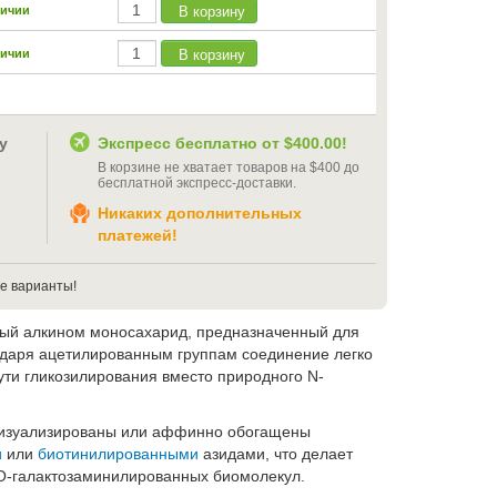
В корзину
личии
В корзину
личии
у
Экспресс бесплатно от
$400.00
!
В корзине не хватает товаров на
$400
до
бесплатной экспресс-доставки
.
Никаких дополнительных
платежей!
е варианты!
ный алкином моносахарид, предназначенный для
одаря ацетилированным группам соединение легко
пути гликозилирования вместо природного N-
 визуализированы или аффинно обогащены
и
или
биотинилированными
азидами, что делает
 O-галактозаминилированных биомолекул.