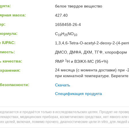
укта:
белое твердое вещество
ярная масса:
427.40
ер:
1658458-26-4
формула:
C
H
NO
19
25
10
 IUPAC:
1,3,4,6-Tetra-O-acetyl-2-deoxy-2-(4-pe
имость:
ДМСО, ДМФА, ДХМ, ТГФ, хлороформ
1
 качества:
ЯМР
H и ВЭЖХ-МС (95+%)
24 месяца (с момента доставки) при -
хранения:
при комнатной температуре. Берегите 
безопасности:
Скачать
Спецификация продукта
едлагается и продаётся только в исследовательских целях. Продукт не пров
 лекарствах, медицинских приборах, косметических средствах, нет явного и
их целей, включая, помимо прочего, диагностические цели in vitro, для людей