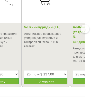
5-Этинилуридин (EU)
Ac4ManNAz
→
(тетраацилированн
е красителя
Алкинильное производное
N-
ия алкин-
уридина для изучения и
азидоацетилманноза
кул и
контроля синтеза РНК в
 ви…
клетках.…
Азид-содержащее
производное маннозами
для метаболического меч
клеток, анализа протео…
зину
В корзину
В корзину