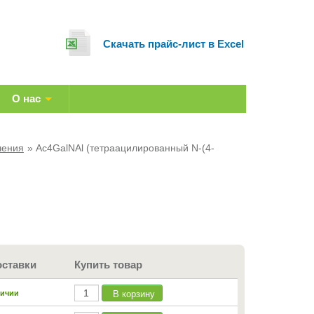
Cкачать прайс-лист в Excel
О нас
чения
Ac4GalNAl (тетраацилированный N-(4-
оставки
Купить товар
В корзину
личии