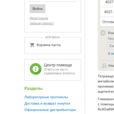
4037
4037
Регистрация
Оптовы
Забыли пароль?
Узн
КОРЗИНА
Про
Корзина пуста
Я не
Центр помощи
Наш
Ответы на часто
задаваемые вопросы
Тетрааце
метаболи
проникает
Разделы
ацетилга
Лабораторные протоколы
Гликокон
Доставка и возврат покупок
с помощ
Ac4GalNA
Официальные дистрибьюторы