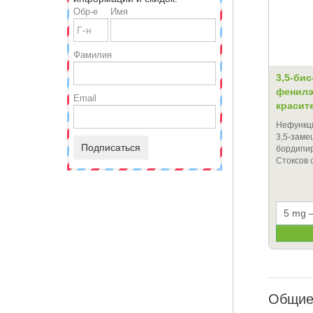
Обр-е
Имя
Фамилия
3,5-бис-
фенилэ
Email
красит
Нефункц
3,5-заме
Подписаться
бордипи
Стоксов 
Общие