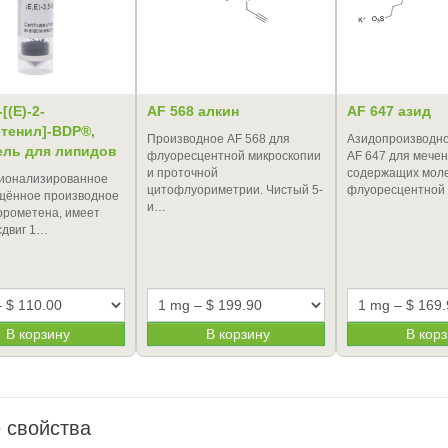
[(E)-2-
AF 568 алкин
AF 647 азид
тенил]-BDP®,
Производное AF 568 для
Азидопроизводно
ель для липидов
флуоресцентной микроскопии
AF 647 для мечен
и проточной
содержащих моле
ионализированное
цитофлуориметрии. Чистый 5-
флуоресцентной
щённое производное
и…
ррометена, имеет
сдвиг 1…
В корзину
В корзину
В кор
 свойства