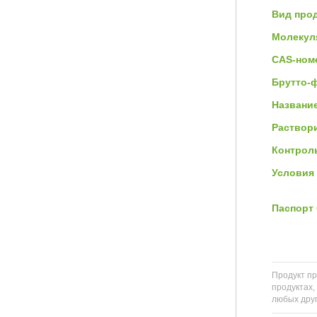
Вид прод
Молекул
CAS-ном
Брутто-
Название
Раствор
Контроль
Условия 
Паспорт 
Продукт пр
продуктах,
любых друг