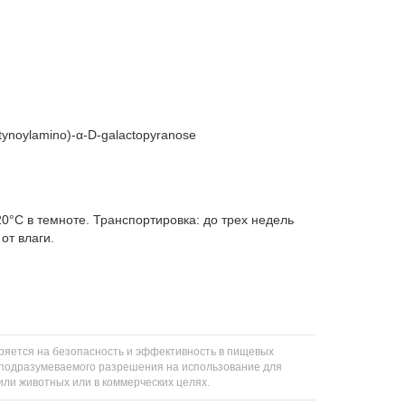
ntynoylamino)-α-D-galactopyranose
20°C в темноте. Транспортировка: до трех недель
от влаги.
еряется на безопасность и эффективность в пищевых
ли подразумеваемого разрешения на использование для
 или животных или в коммерческих целях.