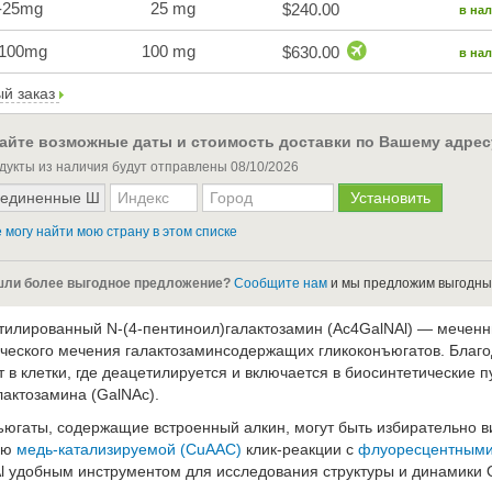
-25mg
25 mg
$240.00
в на
-100mg
100 mg
$630.00
в на
й заказ
айте возможные даты и стоимость доставки по Вашему адрес
дукты из наличия будут отправлены
08/10/2026
 могу найти мою страну в этом списке
ли более выгодное предложение?
Сообщите нам
и мы предложим выгодны
тилированный N-(4-пентиноил)галактозамин (Ac4GalNAl) — мечен
ческого мечения галактозаминсодержащих гликоконъюгатов. Благ
 в клетки, где деацетилируется и включается в биосинтетические 
лактозамина (GalNAc).
ъюгаты, содержащие встроенный алкин, могут быть избирательно
ью
медь-катализируемой (CuAAC)
клик-реакции с
флуоресцентным
l удобным инструментом для исследования структуры и динамики