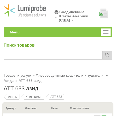
Соединенные
Штаты Америки
(США)
Menu
Toggl
naviga
Поиск товаров
Товары и услуги
Флуоресцентные красители и тушители
Азиды
ATT 633 азид
ATT 633 азид
Азиды
Клик-химия
ATT 633
Артикул
Фасовка
Цена
Срок поставки