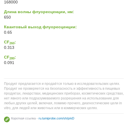
168000
Длина волны флуоресценции, нм:
650
Квантовый выход флуоресценции:
0.65
CF
:
260
0.313
CF
:
280
0.091
Продукт предлагается и продаётся только в исследовательских целях.
Продукт не проверяется на безопасность и эффективность в пищевых
продуктах, лекарствах, медицинских приборах, косметических средствах,
нет явного или подразумеваемого разрешения на использование для
любых других целей, включая, помимо прочего, диагностические цели in
vitro, для людей или животных или в коммерческих целях.
Короткая ссылка -
ru.lumiprobe.com/sh/p/eD