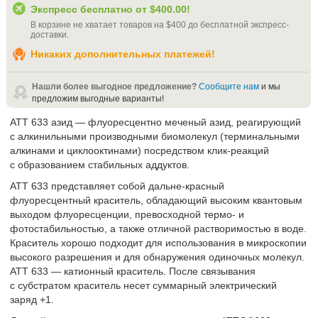
Экспресс бесплатно от
$400.00
!
В корзине не хватает товаров на
$400
до бесплатной экспресс-
доставки
.
Никаких дополнительных платежей!
Нашли более выгодное предложение?
Сообщите нам
и мы
предложим выгодные варианты!
ATT 633 азид — флуоресцентно меченый азид, реагирующий
с алкинильными производными биомолекул (терминальными
алкинами и циклооктинами) посредством клик-реакций
с образованием стабильных аддуктов.
ATT 633 представляет собой дальне-красный
флуоресцентный краситель, обладающий высоким квантовым
выходом флуоресценции, превосходной термо- и
фотостабильностью, а также отличной растворимостью в воде.
Краситель хорошо подходит для использования в микроскопии
высокого разрешения и для обнаружения одиночных молекул.
ATT 633 — катионный краситель. После связывания
с субстратом краситель несет суммарный электрический
заряд +1.