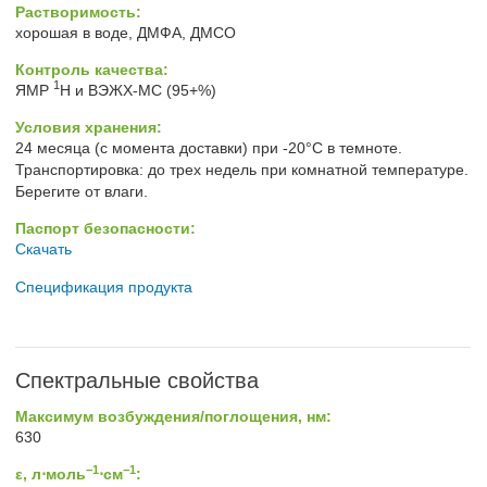
Растворимость:
хорошая в воде, ДМФА, ДМСО
Контроль качества:
1
ЯМР
H и ВЭЖХ-МС (95+%)
Условия хранения:
24 месяца (с момента доставки) при -20°C в темноте.
Транспортировка: до трех недель при комнатной температуре.
Берегите от влаги.
Паспорт безопасности:
Скачать
Спецификация продукта
Спектральные свойства
Максимум возбуждения/поглощения, нм:
630
−1
−1
ε, л⋅моль
⋅см
: