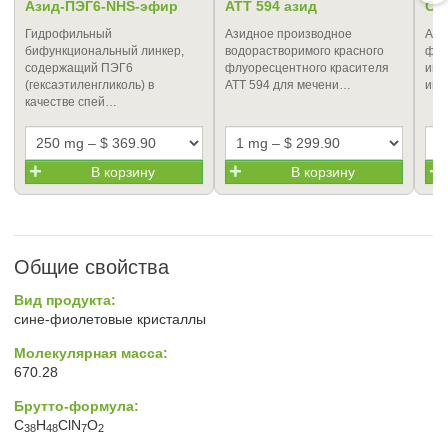
Азид-ПЭГ6-NHS-эфир
ATT 594 азид
Cy
Гидрофильный
Азидное производное
Ази
бифункциональный линкер,
водорастворимого красного
флу
содержащий ПЭГ6
флуоресцентного красителя
име
(гексаэтиленгликоль) в
ATT 594 для мечени…
инф
качестве спей…
В корзину
В корзину
Общие свойства
Вид продукта:
сине-фиолетовые кристаллы
Молекулярная масса:
670.28
Брутто-формула:
C
H
ClN
O
38
48
7
2