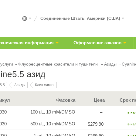
Соединенные Штаты Америки (США)
ехническая информация
Оформление заказов
 услуги
Флуоресцентные красители и тушители
Азиды
Cyanin
ine5.5 азид
5.5
Азиды
Клик-химия
икул
Фасовка
Цена
Срок п
030
100 uL, 10 mM/DMSO
–
в на
030
500 uL, 10 mM/DMSO
$279.90
в на
030
1 mL, 10 mM/DMSO
$369.90