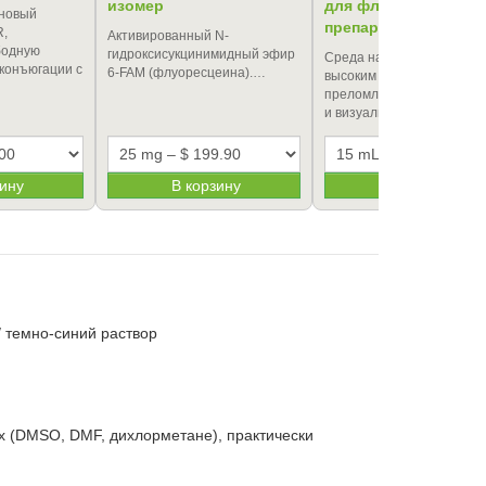
изомер
для флуоресцентны
новый
препаратов
R,
Активированный N-
бодную
гидроксисукцинимидный эфир
Cреда на водной основе 
конъюгации с
6-FAM (флуоресцеина).…
высоким показателем
преломления для заключ
и визуализации флу…
зину
В корзину
В корзину
 темно-синий раствор
х (DMSO, DMF, дихлорметане), практически