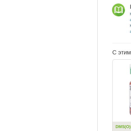
С этим
DMS(O)