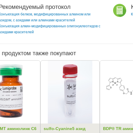
Рекомендуемый протокол
Конъюгация белков, модифицированных алкином или
К
азидом, с азидами или алкинами красителей
Конъюгация алкин-модифицированных олигонуклеотидов с
азидами красителей
 продуктом также покупают
MT аминолинк C6
sulfo-Cyanine5 азид
BDP® TR амин