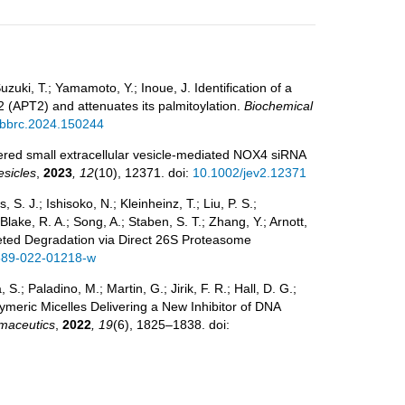
zuki, T.; Yamamoto, Y.; Inoue, J. Identification of a
2 (APT2) and attenuates its palmitoylation.
Biochemical
.bbrc.2024.150244
neered small extracellular vesicle‑mediated NOX4 siRNA
esicles
,
2023
, 12
(10), 12371. doi:
10.1002/jev2.12371
S. J.; Ishisoko, N.; Kleinheinz, T.; Liu, P. S.;
Blake, R. A.; Song, A.; Staben, S. T.; Zhang, Y.; Arnott,
Targeted Degradation via Direct 26S Proteasome
589-022-01218-w
 S.; Paladino, M.; Martin, G.; Jirik, F. R.; Hall, D. G.;
lymeric Micelles Delivering a New Inhibitor of DNA
maceutics
,
2022
, 19
(6), 1825–1838. doi: