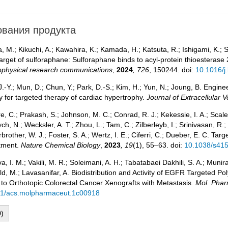
вания продукта
 M.; Kikuchi, A.; Kawahira, K.; Kamada, H.; Katsuta, R.; Ishigami, K.; Su
arget of sulforaphane: Sulforaphane binds to acyl-protein thioesterase 
ophysical research communications
,
2024
, 726
, 150244. doi:
10.1016/j
J.‐Y.; Mun, D.; Chun, Y.; Park, D.‐S.; Kim, H.; Yun, N.; Joung, B. Engi
y for targeted therapy of cardiac hypertrophy.
Journal of Extracellular V
, C.; Prakash, S.; Johnson, M. C.; Conrad, R. J.; Kekessie, I. A.; Scales, 
h, N.; Wecksler, A. T.; Zhou, L.; Tam, C.; Zilberleyb, I.; Srinivasan, R.; 
rbrother, W. J.; Foster, S. A.; Wertz, I. E.; Ciferri, C.; Dueber, E. C. 
tment.
Nature Chemical Biology
,
2023
, 19
(1), 55–63. doi:
10.1038/s41
a, I. M.; Vakili, M. R.; Soleimani, A. H.; Tabatabaei Dakhili, S. A.; Munira,
d, M.; Lavasanifar, A. Biodistribution and Activity of EGFR Targeted Po
 to Orthotopic Colorectal Cancer Xenografts with Metastasis.
Mol. Phar
1/acs.molpharmaceut.1c00918
)