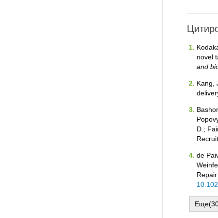
Цитиро
Kodaka,
novel t
and bi
Kang, 
deliver
Bashore
Popovyc
D.; Fai
Recrui
de Paiv
Weinfel
Repair
10.102
Еще(30