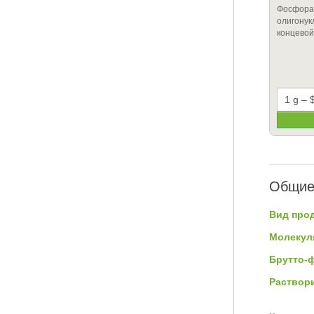
Фосфора
олигонукл
концевой
Общие
Вид прод
Молекул
Брутто-
Раствор