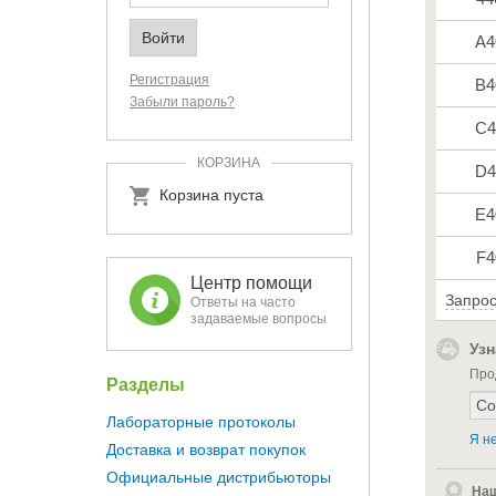
A4
Регистрация
B4
Забыли пароль?
C4
КОРЗИНА
D4
Корзина пуста
E4
F4
Центр помощи
Запрос
Ответы на часто
задаваемые вопросы
Узн
Про
Разделы
Лабораторные протоколы
Я не
Доставка и возврат покупок
Официальные дистрибьюторы
Наш