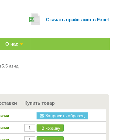
Cкачать прайс-лист в Excel
О нас
e5.5 азид
оставки
Купить товар
Запросить образец
личии
В корзину
личии