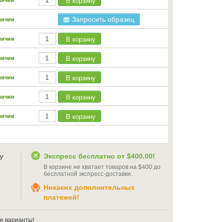
В корзину
личии
Запросить образец
личии
В корзину
личии
В корзину
личии
В корзину
личии
В корзину
личии
В корзину
личии
у
Экспресс бесплатно от
$400.00
!
В корзине не хватает товаров на
$400
до
бесплатной экспресс-доставки
.
Никаких дополнительных
платежей!
е варианты!