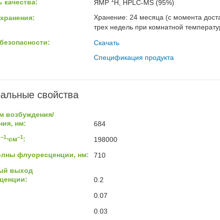
1
 качества:
ЯМР
H, HPLC-MS (95%)
Хранение: 24 месяца (с момента доста
хранения:
трех недель при комнатной температур
безопасности:
Скачать
Спецификация продукта
альные свойства
м возбуждения/
ия, нм:
684
−1
−1
ь
⋅см
:
198000
олны флуоресценции, нм:
710
ый выход
ценции:
0.2
0.07
0.03