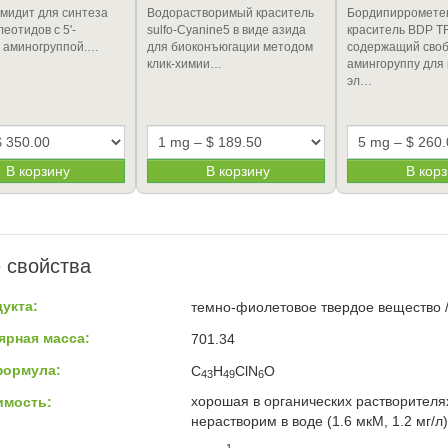
мидит для синтеза
Водорастворимый краситель
Бордипирромете
еотидов с 5'-
sulfo-Cyanine5 в виде азида
краситель BDP T
 аминогруппой.…
для биоконъюгации методом
содержащий сво
клик-химии…
амингоруппу для 
эл…
В корзину
В корзину
В кор
 свойства
укта:
темно-фиолетовое твердое вещество /
ярная масса:
701.34
формула:
C
H
ClN
O
43
49
6
хорошая в органических растворителя
имость:
нерастворим в воде (1.6 мкМ, 1.2 мг/л)