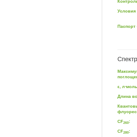
Контроль
Условия 
Паспорт 
Спектр
Максиму
поглощен
ε, л⋅мол
Длина в
Квантов
флуорес
CF
:
260
CF
:
280