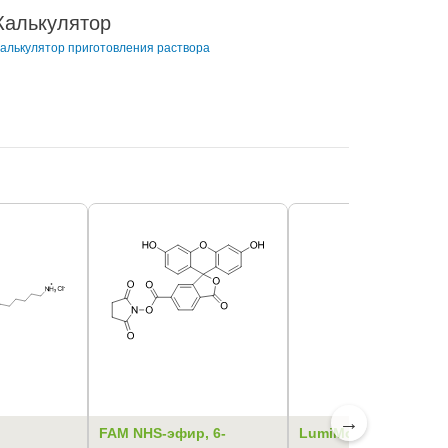
Калькулятор
алькулятор приготовления раствора
→
FAM NHS-эфир, 6-
LumiMount® Plus ср