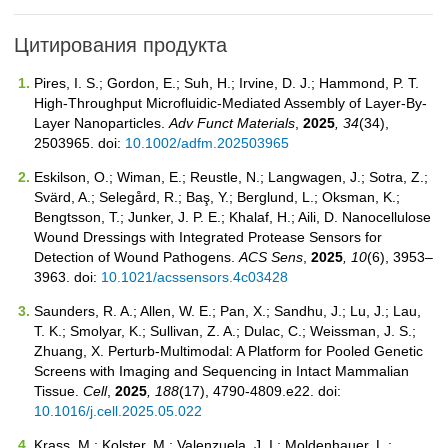
Цитирования продукта
Pires, I. S.; Gordon, E.; Suh, H.; Irvine, D. J.; Hammond, P. T.
High‐Throughput Microfluidic‐Mediated Assembly of Layer‐By‐
Layer Nanoparticles.
Adv Funct Materials
,
2025
, 34
(34),
2503965. doi:
10.1002/adfm.202503965
Eskilson, O.; Wiman, E.; Reustle, N.; Langwagen, J.; Sotra, Z.;
Svärd, A.; Selegård, R.; Baş, Y.; Berglund, L.; Oksman, K.;
Bengtsson, T.; Junker, J. P. E.; Khalaf, H.; Aili, D. Nanocellulose
Wound Dressings with Integrated Protease Sensors for
Detection of Wound Pathogens.
ACS Sens
,
2025
, 10
(6), 3953–
3963. doi:
10.1021/acssensors.4c03428
Saunders, R. A.; Allen, W. E.; Pan, X.; Sandhu, J.; Lu, J.; Lau,
T. K.; Smolyar, K.; Sullivan, Z. A.; Dulac, C.; Weissman, J. S.;
Zhuang, X. Perturb-Multimodal: A Platform for Pooled Genetic
Screens with Imaging and Sequencing in Intact Mammalian
Tissue.
Cell
,
2025
, 188
(17), 4790-4809.e22. doi:
10.1016/j.cell.2025.05.022
Krass, M.; Kolster, M.; Valenzuela, J. I.; Moldenhauer, L.;