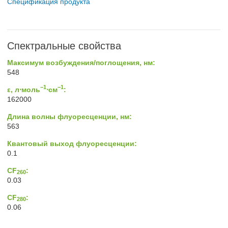
Спецификация продукта
Спектральные свойства
Максимум возбуждения/поглощения, нм:
548
−1
−1
ε, л⋅моль
⋅см
:
162000
Длина волны флуоресценции, нм:
563
Квантовый выход флуоресценции:
0.1
CF
:
260
0.03
CF
:
280
0.06