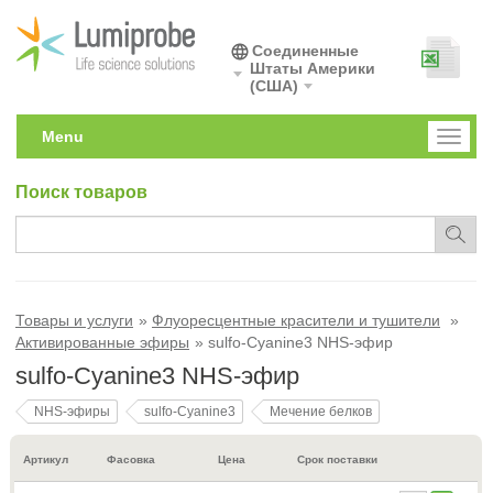
Соединенные
Штаты Америки
(США)
Menu
Toggl
naviga
Поиск товаров
Товары и услуги
Флуоресцентные красители и тушители
Активированные эфиры
sulfo-Cyanine3 NHS-эфир
sulfo-Cyanine3 NHS-эфир
NHS-эфиры
sulfo-Cyanine3
Мечение белков
Артикул
Фасовка
Цена
Срок поставки