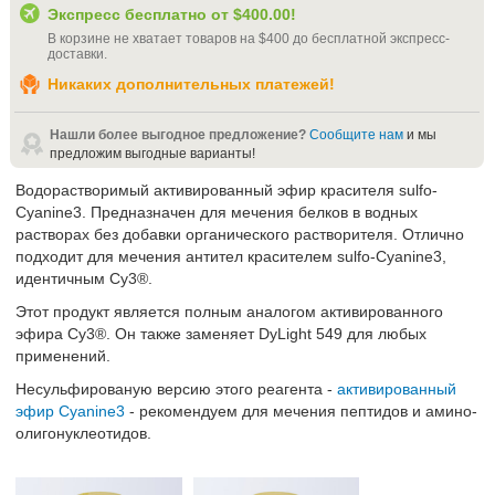
Экспресс бесплатно от
$400.00
!
В корзине не хватает товаров на
$400
до бесплатной экспресс-
доставки
.
Никаких дополнительных платежей!
Нашли более выгодное предложение?
Сообщите нам
и мы
предложим выгодные варианты!
Водорастворимый активированный эфир красителя sulfo-
Cyanine3. Предназначен для мечения белков в водных
растворах без добавки органического растворителя. Отлично
подходит для мечения антител красителем sulfo-Cyanine3,
идентичным Cy3®.
Этот продукт является полным аналогом активированного
эфира Cy3®. Он также заменяет DyLight 549 для любых
применений.
Несульфированую версию этого реагента -
активированный
эфир Cyanine3
- рекомендуем для мечения пептидов и амино-
олигонуклеотидов.