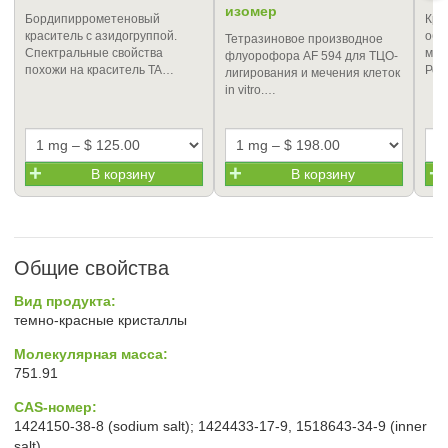
изомер
Бордипиррометеновый
Кра
краситель с азидогруппой.
обл
Тетразиновое производное
Спектральные свойства
мал
флуорофора AF 594 для ТЦО-
похожи на краситель TA…
Реа
лигирования и мечения клеток
in vitro.…
В корзину
В корзину
Общие свойства
Вид продукта:
темно-красные кристаллы
Молекулярная масса:
751.91
CAS-номер:
1424150-38-8 (sodium salt); 1424433-17-9, 1518643-34-9 (inner
salt)