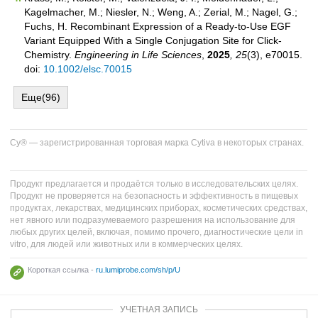
Kagelmacher, M.; Niesler, N.; Weng, A.; Zerial, M.; Nagel, G.;
Fuchs, H. Recombinant Expression of a Ready‐to‐Use EGF
Variant Equipped With a Single Conjugation Site for Click‐
Chemistry.
Engineering in Life Sciences
,
2025
, 25
(3), e70015.
doi:
10.1002/elsc.70015
Еще(96)
Cy® — зарегистрированная торговая марка Cytiva в некоторых странах.
Продукт предлагается и продаётся только в исследовательских целях.
Продукт не проверяется на безопасность и эффективность в пищевых
продуктах, лекарствах, медицинских приборах, косметических средствах,
нет явного или подразумеваемого разрешения на использование для
любых других целей, включая, помимо прочего, диагностические цели in
vitro, для людей или животных или в коммерческих целях.
Короткая ссылка -
ru.lumiprobe.com/sh/p/U
УЧЕТНАЯ ЗАПИСЬ