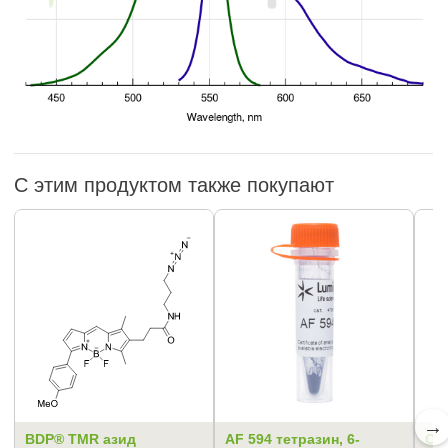
С этим продуктом также покупают
→
BDP® TMR азид
AF 594 тетразин, 6-
Cy