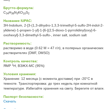
Брутто-формула:
C
H
N
KO
S
34
38
3
10
2
Название IUPAC:
3H-​Indolium, 2-​[3-​(1,​3-​dihydro-​1,​3,​3-​trimethyl-​5-​sulfo-​2H-​indol-​2-​
ylidene)​-​1-​propen-​1-​yl]​-​1-​[6-​[(2,​5-​dioxo-​1-​pyrrolidinyl)​oxy]​-​6-​
oxohexyl]​-​3,​3-​dimethyl-​5-​sulfo-​, inner salt, sodium salt
Растворимость:
растворимо в воде (0.62 М = 47 г/л), в полярных органических
растворителях (DMF, DMSO)
Контроль качества:
1
ЯМР
H, ВЭЖХ-МС (95%)
Условия хранения:
Хранение: 12 месяца (с момента доставки) при -20°C в
темноте. Транспортировка: до трех недель при комнатной
температуре. Избегайте хранения на свету. Берегите от влаги.
Паспорт безопасности:
Скачать