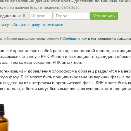
айте возможные даты и стоимость доставки по Вашему адрес
дукты из наличия будут отправлены
08/07/2026
 могу найти мою страну в этом списке
ли более выгодное предложение?
Сообщите нам
и мы предложим выгодны
Lumizol представляет собой раствор, содержащий фенол, изотиоци
 высококачественную РНК. Фенол и изотиоционат гуанидина обеспе
еазы, тем самым сохраняя РНК интактной.
могенизации и добавления хлороформа образец разделится на ве
скую фазу. РНК может быть преципитирована из верхней фазы с по
ть выделены из интерфазы и органической фазы. ДНК может быть 
ю этанола, а белки могут быть выделены из супернатанта преципи