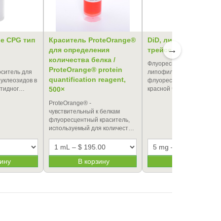
е CPG тип
Краситель ProteOrange®
DiD, липофильный
→
для определения
трейсер
количества белка /
Флуоресцентный
ProteOrange® protein
ситель для
липофильный краситель,
quantification reagent,
уклеозидов в
флуоресцирующий в даль
отидног…
500×
красной части спектра, д
ProteOrange® -
чувствительный к белкам
флуоресцентный краситель,
используемый для количест…
зину
В корзину
В корзину