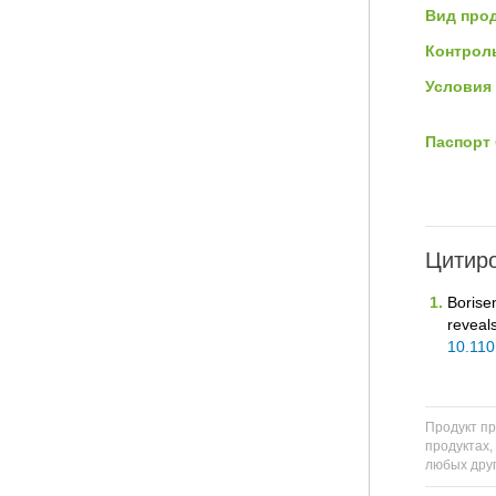
Вид прод
Контроль
Условия 
Паспорт 
Цитиро
Borise
reveal
10.110
Продукт пр
продуктах,
любых друг