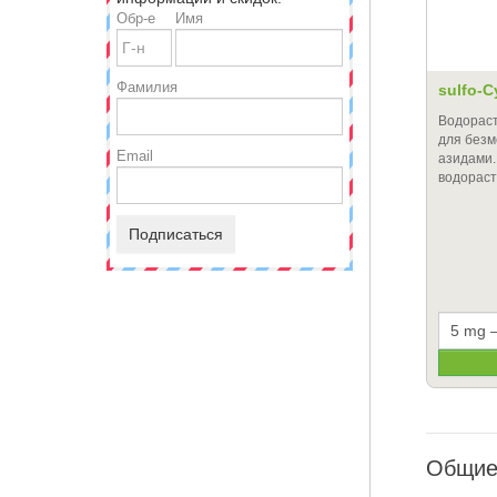
Обр-е
Имя
Фамилия
sulfo-
Водорас
для безм
Email
азидами.
водорас
Подписаться
Общие