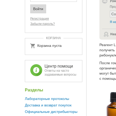
Узн
Про
Регистрация
Я не
Забыли пароль?
Наш
КОРЗИНА
Реагент 
Корзина пуста
получить
рибонукл
После го
Центр помощи
органиче
Ответы на часто
могут бы
задаваемые вопросы
с помощь
Разделы
Лабораторные протоколы
Доставка и возврат покупок
Официальные дистрибьюторы