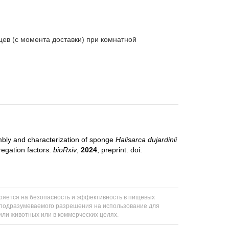
цев (с момента доставки) при комнатной
embly and characterization of sponge
Halisarca dujardinii
egation factors.
bioRxiv
,
2024
, preprint. doi:
еряется на безопасность и эффективность в пищевых
ли подразумеваемого разрешения на использование для
 или животных или в коммерческих целях.