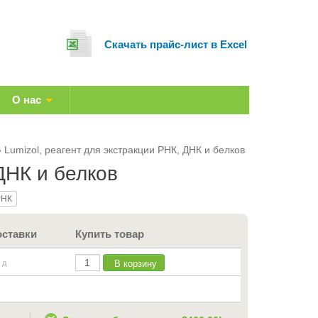
Cкачать прайс-лист в Excel
О нас
Lumizol, реагент для экстракции РНК, ДНК и белков
ДНК и белков
РНК
оставки
Купить товар
В корзину
 д