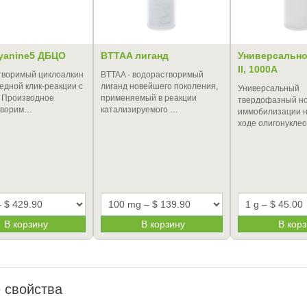
Cyanine5 ДБЦО
BTTAA лиганд
Универсально
II, 1000A
творимый циклоалкин
BTTAA - водорастворимый
едной клик-реакции с
лиганд новейшего поколения,
Универсальный
 Производное
применяемый в реакции
твердофазный но
творим…
катализируемого …
иммобилизации н
ходе олигонукле
В корзину
В корзину
В кор
 свойства