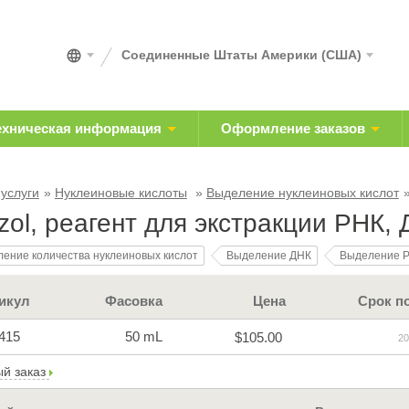
Соединенные Штаты Америки (США)
ехническая информация
Оформление заказов
 услуги
Нуклеиновые кислоты
Выделение нуклеиновых кислот
zol, реагент для экстракции РНК, 
ение количества нуклеиновых кислот
Выделение ДНК
Выделение 
икул
Фасовка
Цена
Срок п
415
50 mL
$105.00
20
й заказ