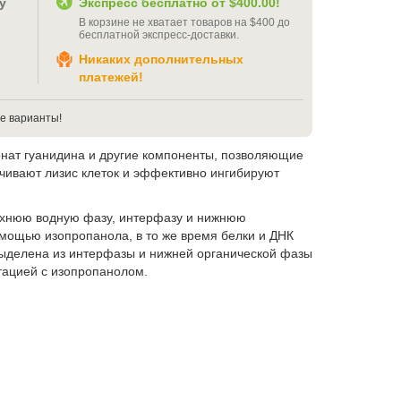
у
Экспресс бесплатно от
$400.00
!
В корзине не хватает товаров на
$400
до
бесплатной экспресс-доставки
.
Никаких дополнительных
платежей!
е варианты!
онат гуанидина и другие компоненты, позволяющие
чивают лизис клеток и эффективно ингибируют
рхнюю водную фазу, интерфазу и нижнюю
мощью изопропанола, в то же время белки и ДНК
выделена из интерфазы и нижней органической фазы
тацией с изопропанолом.