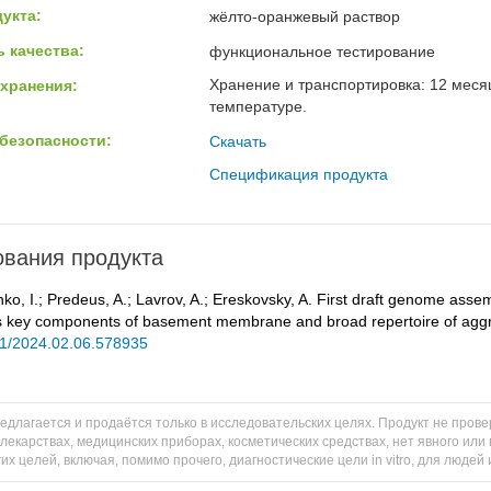
укта:
жёлто-оранжевый раствор
 качества:
функциональное тестирование
Хранение и транспортировка: 12 меся
хранения:
температуре.
безопасности:
Скачать
Спецификация продукта
вания продукта
nko, I.; Predeus, A.; Lavrov, A.; Ereskovsky, A. First draft genome ass
s key components of basement membrane and broad repertoire of aggr
1/2024.02.06.578935
едлагается и продаётся только в исследовательских целях. Продукт не пров
 лекарствах, медицинских приборах, косметических средствах, нет явного и
их целей, включая, помимо прочего, диагностические цели in vitro, для людей