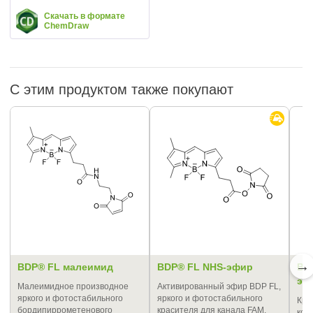
Скачать в формате
ChemDraw
С этим продуктом также покупают
→
BDP® FL малеимид
BDP® FL NHS-эфир
BD
эф
Малеимидное производное
Активированный эфир BDP FL,
яркого и фотостабильного
яркого и фотостабильного
Кра
бордипиррометенового
красителя для канала FAM.
кон