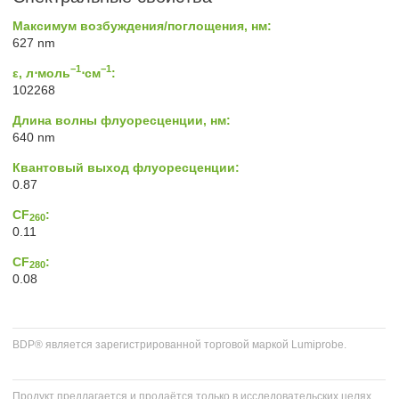
Максимум возбуждения/поглощения, нм:
627 nm
−1
−1
ε, л⋅моль
⋅см
:
102268
Длина волны флуоресценции, нм:
640 nm
Квантовый выход флуоресценции:
0.87
CF
:
260
0.11
CF
:
280
0.08
BDP® является зарегистрированной торговой маркой Lumiprobe.
Продукт предлагается и продаётся только в исследовательских целях.