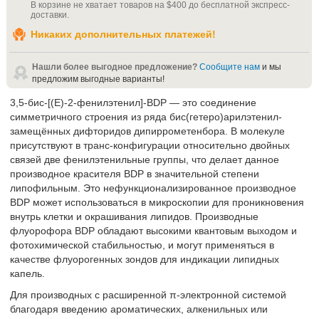
В корзине не хватает товаров на
$400
до бесплатной экспресс-
доставки
.
Никаких дополнительных платежей!
Нашли более выгодное предложение?
Сообщите нам
и мы
предложим выгодные варианты!
3,5-бис-[(E)-2-фенилэтенил]-BDP — это соединение
симметричного строения из ряда бис(гетеро)арилэтенил-
замещённых дифторидов дипиррометенбора. В молекуле
присутствуют в транс-конфигурации относительно двойных
связей две фенилэтенильные группы, что делает данное
производное красителя BDP в значительной степени
липофильным. Это нефункционализированное производное
BDP может использоваться в микроскопии для проникновения
внутрь клетки и окрашивания липидов. Производные
флуорофора BDP обладают высокими квантовым выходом и
фотохимической стабильностью, и могут применяться в
качестве флуорогенных зондов для индикации липидных
капель.
Для производных с расширенной π-электронной системой
благодаря введению ароматических, алкенильных или