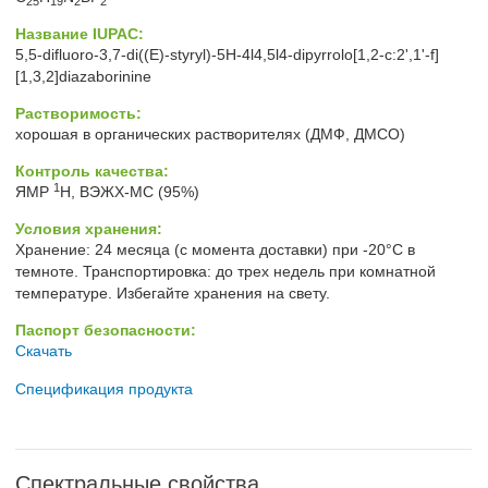
25
19
2
2
Название IUPAC:
5,5-difluoro-3,7-di((E)-styryl)-5H-4l4,5l4-dipyrrolo[1,2-c:2',1'-f]
[1,3,2]diazaborinine
Растворимость:
хорошая в органических растворителях (ДМФ, ДМСО)
Контроль качества:
1
ЯМР
H, ВЭЖХ-МС (95%)
Условия хранения:
Хранение: 24 месяца (с момента доставки) при -20°C в
темноте. Транспортировка: до трех недель при комнатной
температуре. Избегайте хранения на свету.
Паспорт безопасности:
Скачать
Спецификация продукта
Спектральные свойства