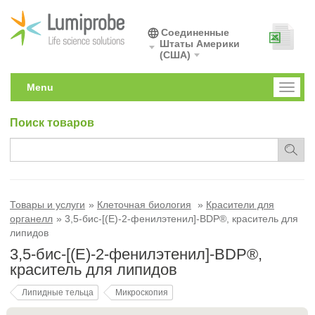
Соединенные
Штаты Америки
(США)
Menu
Toggl
naviga
Поиск товаров
Товары и услуги
Клеточная биология
Красители для
органелл
3,5-бис-[(E)-2-фенилэтенил]-BDP®, краситель для
липидов
3,5-бис-[(E)-2-фенилэтенил]-BDP®,
краситель для липидов
Липидные тельца
Микроскопия