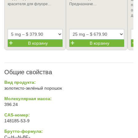
красителя для флуоре…
Предназначе…
про
окр
дру
В корзину
В корзину
Общие свойства
Вид продукта:
золотисто-зелёный порошок
Молекулярная масса:
396.24
CAS-номер:
148185-53-9
Брутто-формула:
C
H
N
BF