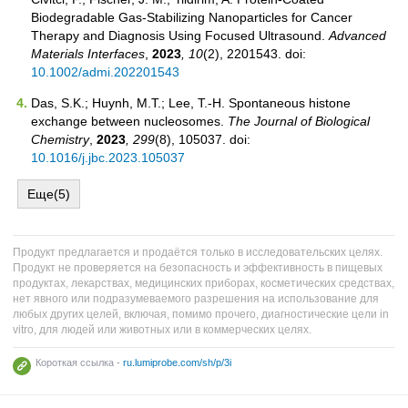
Biodegradable Gas-Stabilizing Nanoparticles for Cancer
Therapy and Diagnosis Using Focused Ultrasound.
Advanced
Materials Interfaces
,
2023
, 10
(2), 2201543. doi:
10.1002/admi.202201543
Das, S.K.; Huynh, M.T.; Lee, T.-H. Spontaneous histone
exchange between nucleosomes.
The Journal of Biological
Chemistry
,
2023
, 299
(8), 105037. doi:
10.1016/j.jbc.2023.105037
Еще(5)
Продукт предлагается и продаётся только в исследовательских целях.
Продукт не проверяется на безопасность и эффективность в пищевых
продуктах, лекарствах, медицинских приборах, косметических средствах,
нет явного или подразумеваемого разрешения на использование для
любых других целей, включая, помимо прочего, диагностические цели in
vitro, для людей или животных или в коммерческих целях.
Короткая ссылка -
ru.lumiprobe.com/sh/p/3i