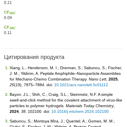
0.21
CF
:
260
0.09
CF
:
280
0.11
Цитирования продукта
Xiang, L.; Henderson, M. I.; Drennan, S.; Sabuncu, S.; Fischer,
J. M.; Yildirim, A. Peptide Amphiphile–Nanoparticle Assemblies
for Mechano-Chemo Combination Therapy.
Nano Lett
,
2025
,
25
(19), 7875–7884. doi:
10.1021/acs.nanolett.5c01112
Bayon, J.L.; Shih, C.; Craig, S.L.; Steinmetz, N.F. A simple
swell-and-click method for the covalent attachment of virus-like
particles to polymer hydrogels.
Materials Today Chemistry
,
2024
, 38
, 102100. doi:
10.1016/j.mtchem.2024.102100
Sabuncu, S.; Montoya Mira, J.; Quentel, A.; Gomes, M. M.;
Civitci, F.; Fischer, J. M.; Yildirim, A. Protein-Coated