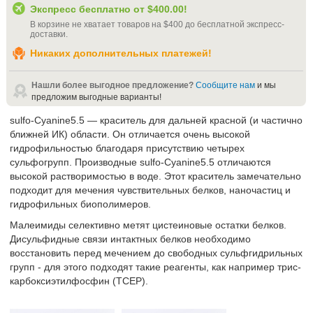
Экспресс бесплатно от
$400.00
!
В корзине не хватает товаров на
$400
до бесплатной экспресс-
доставки
.
Никаких дополнительных платежей!
Нашли более выгодное предложение?
Сообщите нам
и мы
предложим выгодные варианты!
sulfo-Cyanine5.5 — краситель для дальней красной (и частично
ближней ИК) области. Он отличается очень высокой
гидрофильностью благодаря присутствию четырех
сульфогрупп. Производные sulfo-Cyanine5.5 отличаются
высокой растворимостью в воде. Этот краситель замечательно
подходит для мечения чувствительных белков, наночастиц и
гидрофильных биополимеров.
Малеимиды селективно метят цистеиновые остатки белков.
Дисульфидные связи интактных белков необходимо
восстановить перед мечением до свободных сульфгидрильных
групп - для этого подходят такие реагенты, как например трис-
карбоксиэтилфосфин (TCEP).