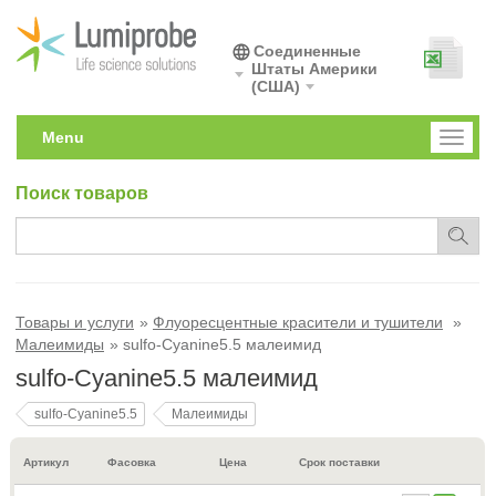
Соединенные
Штаты Америки
(США)
Menu
Toggl
naviga
Поиск товаров
Товары и услуги
Флуоресцентные красители и тушители
Малеимиды
sulfo-Cyanine5.5 малеимид
sulfo-Cyanine5.5 малеимид
sulfo-Cyanine5.5
Малеимиды
Артикул
Фасовка
Цена
Срок поставки