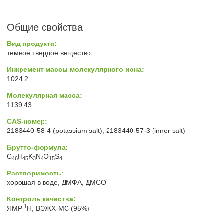
Общие свойства
Вид продукта:
темное твердое вещество
Инкремент массы молекулярного иона:
1024.2
Молекулярная масса:
1139.43
CAS-номер:
2183440-58-4 (potassium salt); 2183440-57-3 (inner salt)
Брутто-формула:
C
H
K
N
O
S
46
45
3
4
15
4
Растворимость:
хорошая в воде, ДМФА, ДМСО
Контроль качества:
1
ЯМР
H, ВЭЖХ-МС (95%)