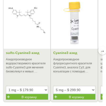
→
sulfo-Cyanine3 азид
Cyanine3 азид
su
Азидопроизводное
Азидопроизводное
sul
водорастворимого красителя
флуоресцентного красителя
цик
sulfo-Cyanine3 для мечения
Cyanine3, аналога Cy3, для
флу
биомолекул и живых …
конъюгации с помощью…
при
В корзину
В корзину