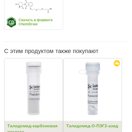
Скачать в формате
ChemDraw
С этим продуктом также покупают
Талидомид-карбоновая
Талидомид-О-ПЭГ2-азид
кислота