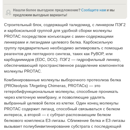
Нашли более выгодное предложение?
Сообщите нам
и мы
предложим выгодные варианты!
Строительный блок, содержащий талидомид, с линкером ПЭГ2
и карбоксильной группой для удобной сборки молекулы
PROTAC посредством конъюгации с амин-содержащими
линкерами и лигандами целевого белка. Карбоксильную
группу предварительно необходимо активировать с помощью
реагентов для пептидного синтеза, таких как PyBOP, или
карбодиимидов (EDC, DCC). ПЭГ2 — гидрофильный линкер,
обеспечивающий пространственное разделение компонентов
молекулы PROTAC.
Комбинированные молекулы выборочного протеолиза белка
(PROteolysis TArgeting Chimeras, PROTACs) — это
гетеробифункциональные молекулы, способные проникать
через клеточную мембрану, и позволяющие удалять
выбранный целевой белок из клетки. Один конец молекулы
PROTAC содержит лиганд, способный связываться с белком
интереса, а второй — с субтрат-распознающим белком
белкового комплекса E3-лигазы. Сближение белка и E3-лигазы
вызывает полиубиквитинирование субстрата с последующей