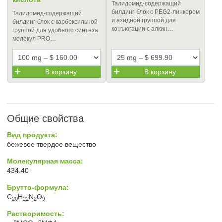
Талидомид-содержащий
билдинг-блок с PEG2-линкером
Талидомид-содержащий
и азидной группой для
билдинг-блок с карбоксильной
конъюгации с алкин…
группой для удобного синтеза
молекул PRO…
В корзину
В корзину
Общие свойства
Вид продукта:
бежевое твердое вещество
Молекулярная масса:
434.40
Брутто-формула:
C
H
N
O
20
22
2
9
Растворимость: