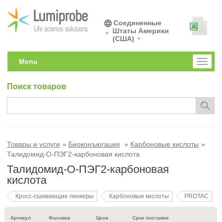
Соединенные
Штаты Америки
(США)
Menu
Toggl
naviga
Поиск товаров
Товары и услуги
Биоконъюгация
Карбоновые кислоты
Талидомид-O-ПЭГ2-карбоновая кислота
Талидомид-O-ПЭГ2-карбоновая
кислота
Кросс-сшивающие линкеры
Карбоновые кислоты
PROTAC
Артикул
Фасовка
Цена
Срок поставки