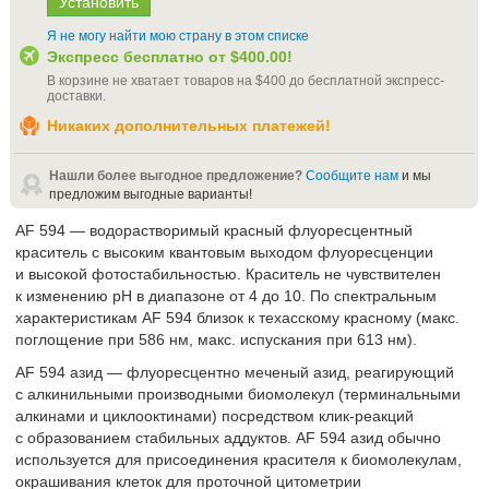
Я не могу найти мою страну в этом списке
Экспресс бесплатно от
$400.00
!
В корзине не хватает товаров на
$400
до бесплатной экспресс-
доставки
.
Никаких дополнительных платежей!
Нашли более выгодное предложение?
Сообщите нам
и мы
предложим выгодные варианты!
AF 594 — водорастворимый красный флуоресцентный
краситель с высоким квантовым выходом флуоресценции
и высокой фотостабильностью. Краситель не чувствителен
к изменению рН в диапазоне от 4 до 10. По спектральным
характеристикам AF 594 близок к техасскому красному (макс.
поглощение при 586 нм, макс. испускания при 613 нм).
AF 594 азид — флуоресцентно меченый азид, реагирующий
с алкинильными производными биомолекул (терминальными
алкинами и циклооктинами) посредством клик-реакций
с образованием стабильных аддуктов. AF 594 азид обычно
используется для присоединения красителя к биомолекулам,
окрашивания клеток для проточной цитометрии