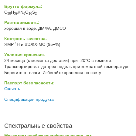
Брутто-формула:
C
H
KN
O
S
38
39
6
10
2
Растворимость:
хорошая в воде, ДМФА, ДМСО
Контроль качества:
1
ЯМР
H и ВЭЖХ-МС (95+%)
Условия хранения:
24 месяца (с момента доставки) при -20°C в темноте.
Транспортировка: до трех недель при комнатной температуре.
Берегите от влаги. Избегайте хранения на свету.
Паспорт безопасности:
Скачать
Спецификация продукта
Спектральные свойства
Максимум возбуждения/поглощения, нм: