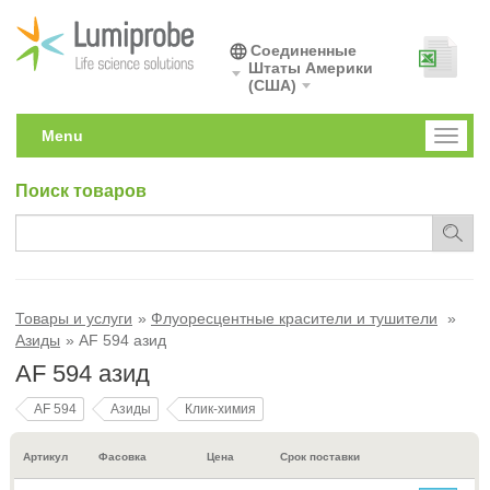
Соединенные
Штаты Америки
(США)
Menu
Toggl
naviga
Поиск товаров
Товары и услуги
Флуоресцентные красители и тушители
Азиды
AF 594 азид
AF 594 азид
AF 594
Азиды
Клик-химия
Артикул
Фасовка
Цена
Срок поставки