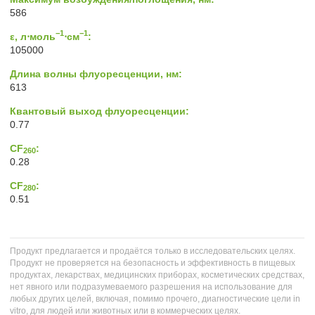
586
−1
−1
ε, л⋅моль
⋅см
:
105000
Длина волны флуоресценции, нм:
613
Квантовый выход флуоресценции:
0.77
CF
:
260
0.28
CF
:
280
0.51
Продукт предлагается и продаётся только в исследовательских целях.
Продукт не проверяется на безопасность и эффективность в пищевых
продуктах, лекарствах, медицинских приборах, косметических средствах,
нет явного или подразумеваемого разрешения на использование для
любых других целей, включая, помимо прочего, диагностические цели in
vitro, для людей или животных или в коммерческих целях.