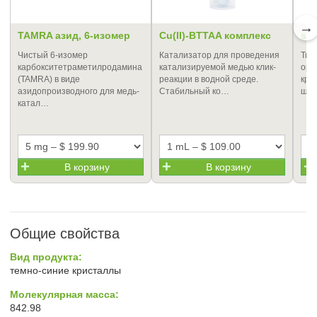
→
TAMRA азид, 6-изомер
Cu(II)-BTTAA комплекс
su
Чистый 6-изомер
Катализатор для проведения
Тир
карбокситетраметилродамина
катализируемой медью клик-
ора
(TAMRA) в виде
реакции в водной среде.
кра
азидопроизводного для медь-
Стабильный ко…
шир
катал…
В корзину
В корзину
Общие свойства
Вид продукта:
темно-синие кристаллы
Молекулярная масса:
842.98